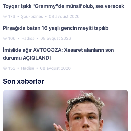
Toyqar Işıklı "Grammy"də münsif olub, səs verəcək
176
Şou-biznes
08 avqust 2026
Pirşağıda batan 16 yaşlı gəncin meyiti tapılıb
166
Hadisə
08 avqust 2026
İmişlidə ağır AVTOQƏZA: Xəsarət alanların son
durumu AÇIQLANDI
152
Hadisə
08 avqust 2026
Son xəbərlər