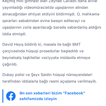
Keçmiş milli gimnast olan Zeynəb Cavadlı daha əvvəl
yayımladığı videomüraciətdə uşaqlarının əlindən
alınacağından ehtiyat etdiyini bildirmişdi. O, məhkəmə
qərarları səbəbindən evinə basqın ediləcəyi və
uşaqlarının zorla aparılacağı barədə xəbərdarlıq aldığını
iddia etmişdi.
Devid Heyq bildirib ki, məsələ ilə bağlı BMT
çərçivəsində hüquqi prosedurlar başladılıb və
beynəlxalq təşkilatlar vəziyyətə müdaxilə etməyə
çağırılıb.
Dubay polisi və Şeyx Səidin hüquqi nümayəndələri
tərəfindən iddialarla bağlı rəsmi açıqlama verilməyib.
Ən son xəbərləri bizim "Facebook"
səhifəmizdə izləyin