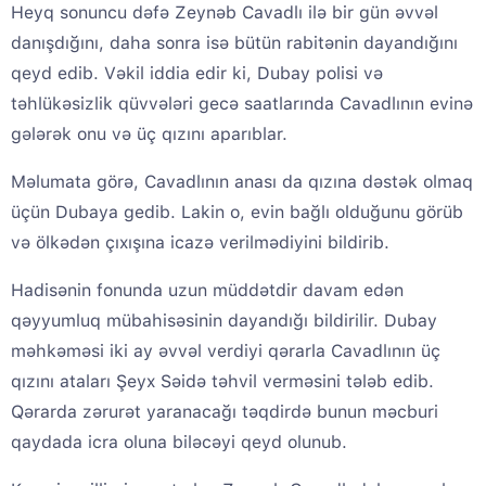
Heyq sonuncu dəfə Zeynəb Cavadlı ilə bir gün əvvəl
danışdığını, daha sonra isə bütün rabitənin dayandığını
qeyd edib. Vəkil iddia edir ki, Dubay polisi və
təhlükəsizlik qüvvələri gecə saatlarında Cavadlının evinə
gələrək onu və üç qızını aparıblar.
Məlumata görə, Cavadlının anası da qızına dəstək olmaq
üçün Dubaya gedib. Lakin o, evin bağlı olduğunu görüb
və ölkədən çıxışına icazə verilmədiyini bildirib.
Hadisənin fonunda uzun müddətdir davam edən
qəyyumluq mübahisəsinin dayandığı bildirilir. Dubay
məhkəməsi iki ay əvvəl verdiyi qərarla Cavadlının üç
qızını ataları Şeyx Səidə təhvil verməsini tələb edib.
Qərarda zərurət yaranacağı təqdirdə bunun məcburi
qaydada icra oluna biləcəyi qeyd olunub.