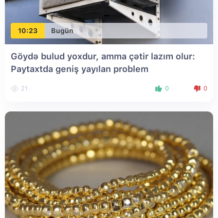
10:23
Bugün
Göydə bulud yoxdur, amma çətir lazım olur:
Paytaxtda geniş yayılan problem
21
0
0