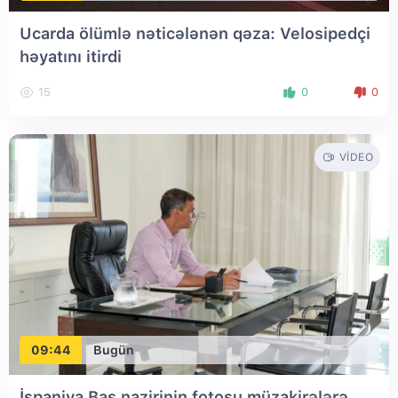
Ucarda ölümlə nəticələnən qəza: Velosipedçi
həyatını itirdi
15
0
0
VIDEO
09:44
Bugün
İspaniya Baş nazirinin fotosu müzakirələrə