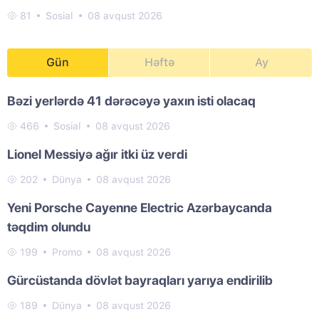
81
Sosial
08 avqust 2026
Gün
Həftə
Ay
Bəzi yerlərdə 41 dərəcəyə yaxın isti olacaq
466
Sosial
08 avqust 2026
Lionel Messiyə ağır itki üz verdi
202
Dünya
08 avqust 2026
Yeni Porsche Cayenne Electric Azərbaycanda
təqdim olundu
199
Promo
08 avqust 2026
Gürcüstanda dövlət bayraqları yarıya endirilib
189
Dünya
08 avqust 2026