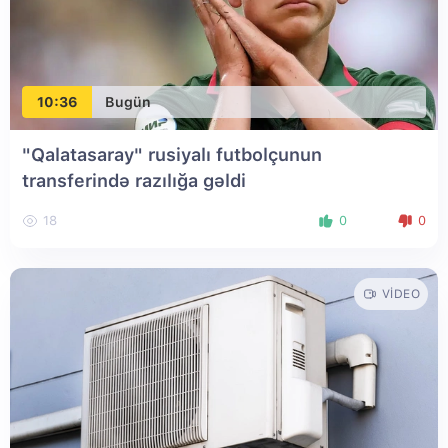
10:36
Bugün
"Qalatasaray" rusiyalı futbolçunun
transferində razılığa gəldi
18
0
0
VIDEO