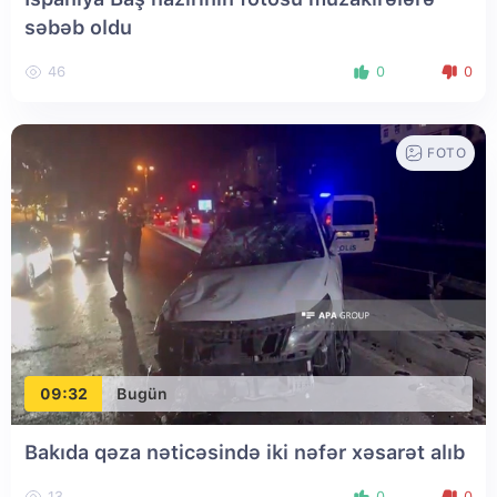
səbəb oldu
46
0
0
FOTO
09:32
Bugün
Bakıda qəza nəticəsində iki nəfər xəsarət alıb
13
0
0