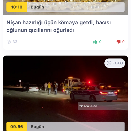
10:10
Bugün
Nişan hazırlığı üçün köməyə getdi, bacısı
oğlunun qızıllarını oğurladı
33
0
0
FOTO
09:56
Bugün