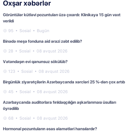
Oxşar xəbərlər
Görüntülər kütləvi pozuntuları üzə çıxardı: Klinikaya 15 gün vaxt
verildi
95
Sosial
Bugün
Binədə meşə fonduna aid ərazi zəbt edilib?
28
Sosial
08 avqust 2026
Vətəndaşın evi qanunsuz sökülüb?
123
Sosial
08 avqust 2026
Birgünlük ziyarətçilərin Azərbaycanda xərcləri 25 %-dən çox artıb
45
Sosial
08 avqust 2026
Azərbaycanda auditorlara fırıldaqçılığın aşkarlanması üsulları
öyrədilib
68
Sosial
08 avqust 2026
Hormonal pozuntuların əsas əlamətləri hansılardır?