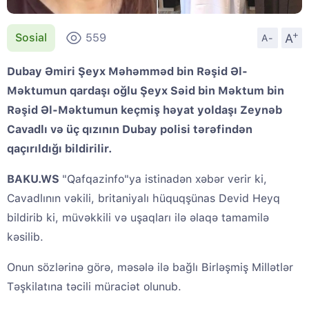
+
A
Sosial
559
A-
Dubay Əmiri Şeyx Məhəmməd bin Rəşid Əl-
Məktumun qardaşı oğlu Şeyx Səid bin Məktum bin
Rəşid Əl-Məktumun keçmiş həyat yoldaşı Zeynəb
Cavadlı və üç qızının Dubay polisi tərəfindən
qaçırıldığı bildirilir.
BAKU.WS
"Qafqazinfo"ya istinadən xəbər verir ki,
Cavadlının vəkili, britaniyalı hüquqşünas Devid Heyq
bildirib ki, müvəkkili və uşaqları ilə əlaqə tamamilə
kəsilib.
Onun sözlərinə görə, məsələ ilə bağlı Birləşmiş Millətlər
Təşkilatına təcili müraciət olunub.