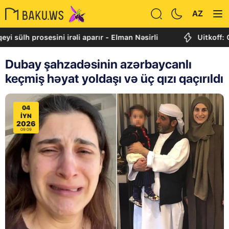
AZ
prosesini irəli aparır - Elman Nəsirli
Uitkoff: Cənubi 
Dubay şahzadəsinin azərbaycanlı
keçmiş həyat yoldaşı və üç qızı qaçırıldı
04
IYN
2026
09:09