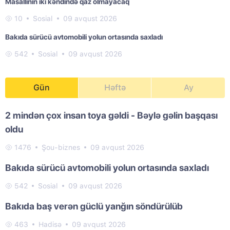
Masallının iki kəndində qaz olmayacaq
10
Sosial
09 avqust 2026
Bakıda sürücü avtomobili yolun ortasında saxladı
542
Sosial
09 avqust 2026
Gün
Həftə
Ay
2 mindən çox insan toya gəldi - Bəylə gəlin başqası
oldu
1476
Şou-biznes
09 avqust 2026
Bakıda sürücü avtomobili yolun ortasında saxladı
542
Sosial
09 avqust 2026
Bakıda baş verən güclü yanğın söndürülüb
463
Hadisə
09 avqust 2026