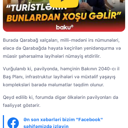
Burada Qarabağ xalçaları, milli-mədəni irs nümunələri,
eləcə də Qarabağda həyata keçirilən yenidənqurma və
müasir şəhərsalma layihələri nümayiş etdirilir.
Vurğulanıb ki, pavilyonda, həmçinin Bakının 2040-cı il
Baş Planı, infrastruktur layihələri və müxtəlif yaşayış
kompleksləri barədə məlumatlar təqdim olunur.
Qeyd edilib ki, forumda digər ölkələrin pavilyonları da
fəaliyyət göstərir.
Ən son xəbərləri bizim "Facebook"
səhifəmizdə izləyin