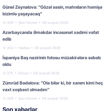
Günel Zeynalova: "Gözəl səsin, mahnıların həmişə
bizimlə yaşayacaq"
440
Şou-biznes
09 avqust 2026
Azərbaycanda Əməkdar incəsənət xadimi vəfat
edib
402
Hadisə
09 avqust 2026
İspaniya Baş nazirinin fotosu müzakirələrə səbəb
oldu
275
Dünya
09 avqust 2026
Zümrüd Bədəlova: "Ola bilər ki, bir xanım kimi heç
vaxt xoşbəxt olmadım"
268
Şou-biznes
09 avqust 2026
Son xəbərlər