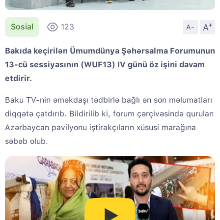
+
A
Sosial
123
A-
Bakıda keçirilən Ümumdünya Şəhərsalma Forumunun
13-cü sessiyasının (WUF13) IV günü öz işini davam
etdirir.
Baku TV-nin əməkdaşı tədbirlə bağlı ən son məlumatları
diqqətə çatdırıb. Bildirilib ki, forum çərçivəsində qurulan
Azərbaycan pavilyonu iştirakçıların xüsusi marağına
səbəb olub.