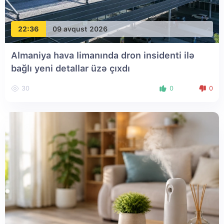
22:36
09 avqust 2026
Almaniya hava limanında dron insidenti ilə
bağlı yeni detallar üzə çıxdı
30
0
0