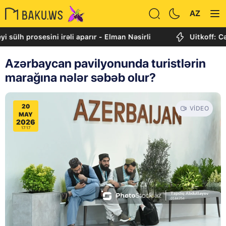
AZ
rosesini irəli aparır - Elman Nəsirli
Uitkoff: Cənubi Qa
Azərbaycan pavilyonunda turistlərin
marağına nələr səbəb olur?
20
VIDEO
MAY
2026
17:17