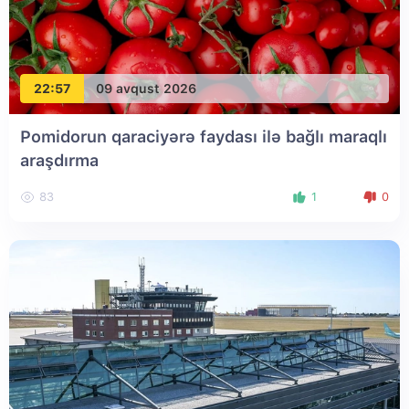
22:57
09 avqust 2026
Pomidorun qaraciyərə faydası ilə bağlı maraqlı
araşdırma
83
1
0