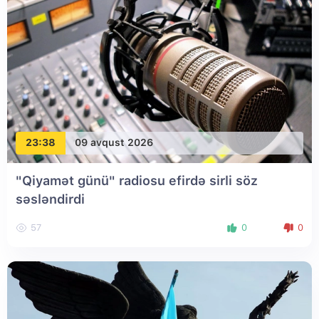
23:38
09 avqust 2026
"Qiyamət günü" radiosu efirdə sirli söz
səsləndirdi
57
0
0