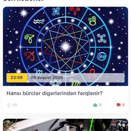
23:59
09 avqust 2026
Hansı bürclər digərlərindən fərqlənir?
66
0
0