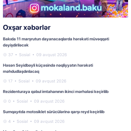
Oxşar xəbərlər
Bakıda 11 marşrutun dayanacaqlarda hərəkəti müvəqqəti
dəyişdiriləcək
37
Sosial
09 avqust 2026
Həsən Seyidbəyli küçəsində nəqliyyatın hərəkəti
məhdudlaşdırılacaq
17
Sosial
09 avqust 2026
Rezidenturaya qəbul imtahanının ikinci mərhələsi keçirilib
0
Sosial
09 avqust 2026
Sumqayıtda motosiklet sürücülərinə qarşı reyd keçirilib
4
Sosial
09 avqust 2026