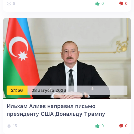
8
0
0
21:56
08 августа 2026
Ильхам Алиев направил письмо
президенту США Дональду Трампу
15
0
0