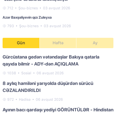
712
Şou-biznes
03 avqust 2026
Azər Baxşəliyevin qızı Zuleyxa
793
Şou-biznes
03 avqust 2026
Gün
Həftə
Ay
Gürcüstana gedən vətəndaşlar Bakıya qatarla
qayıda bilmir - ADY-dən AÇIQLAMA
1038
Sosial
06 avqust 2026
8 aylıq hamiləni yarıyolda düşürdən sürücü
CƏZALANDIRILDI
972
Hadisə
06 avqust 2026
Ayının bacı qardaşı yediyi GÖRÜNTÜLƏR - Hindistan