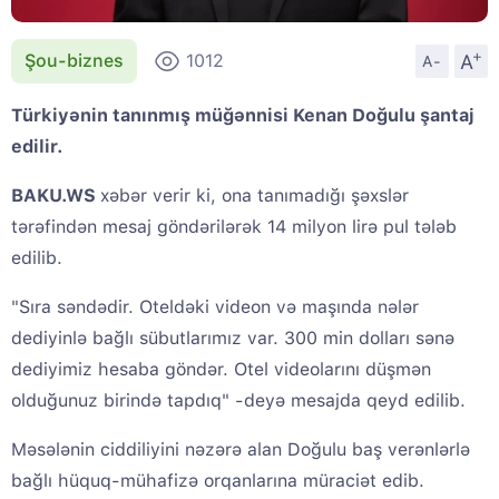
+
A
Şou-biznes
1012
A-
Türkiyənin tanınmış müğənnisi Kenan Doğulu şantaj
edilir.
BAKU.WS
xəbər verir ki, ona tanımadığı şəxslər
tərəfindən mesaj göndərilərək 14 milyon lirə pul tələb
edilib.
"Sıra səndədir. Oteldəki videon və maşında nələr
dediyinlə bağlı sübutlarımız var. 300 min dolları sənə
dediyimiz hesaba göndər. Otel videolarını düşmən
olduğunuz birində tapdıq" -deyə mesajda qeyd edilib.
Məsələnin ciddiliyini nəzərə alan Doğulu baş verənlərlə
bağlı hüquq-mühafizə orqanlarına müraciət edib.