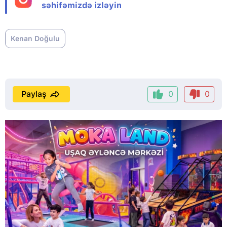
səhifəmizdə izləyin
Kenan Doğulu
Paylaş
0
0