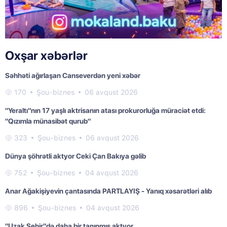
Oxşar xəbərlər
Səhhəti ağırlaşan Canseverdən yeni xəbər
170
Şou-biznes
06 avqust 2026
"Yeraltı"nın 17 yaşlı aktrisanın atası prokurorluğa müraciət etdi:
"Qızımla münasibət qurub"
323
Şou-biznes
06 avqust 2026
Dünya şöhrətli aktyor Ceki Çan Bakıya gəlib
752
Şou-biznes
04 avqust 2026
Anar Ağakişiyevin çantasında PARTLAYIŞ - Yanıq xəsarətləri alıb
896
Şou-biznes
04 avqust 2026
"Uzak Şehir"də daha bir tanınmış aktyor