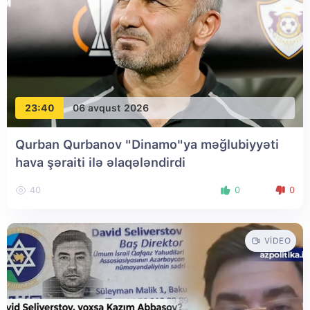
23:40
06 avqust 2026
Qurban Qurbanov "Dinamo"ya məğlubiyyəti
hava şəraiti ilə əlaqələndirdi
40
0
0
VIDEO