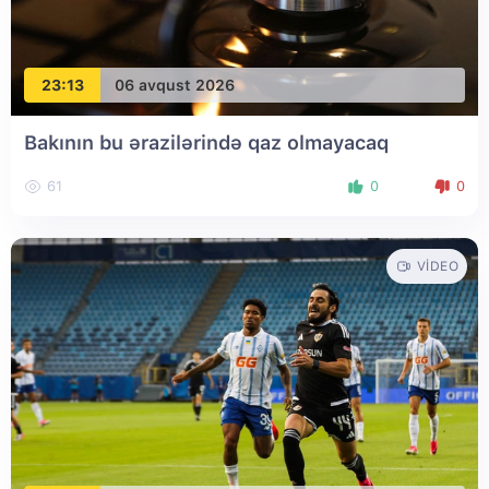
23:13
06 avqust 2026
Bakının bu ərazilərində qaz olmayacaq
61
0
0
VIDEO