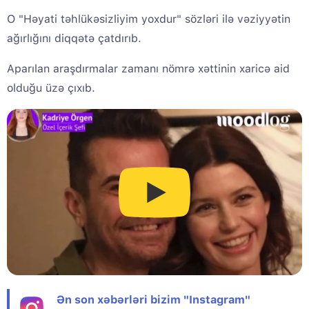
O "Həyati təhlükəsizliyim yoxdur" sözləri ilə vəziyyətin
ağırlığını diqqətə çatdırıb.
Aparılan araşdırmalar zamanı nömrə xəttinin xaricə aid
olduğu üzə çıxıb.
Ən son xəbərləri bizim "Instagram"