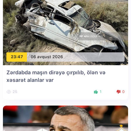
23:47
06 avqust 2026
Zərdabda maşın dirəyə çırpılıb, ölən və
xəsarət alanlar var
25
1
0