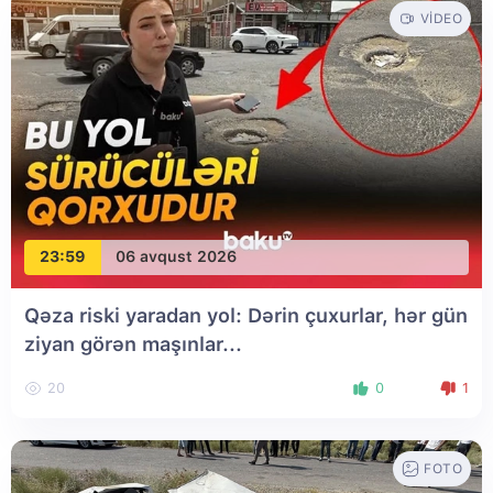
VIDEO
23:59
06 avqust 2026
Qəza riski yaradan yol: Dərin çuxurlar, hər gün
ziyan görən maşınlar...
20
0
1
FOTO