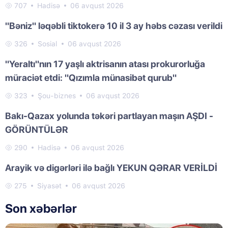
707
Hadisə
06 avqust 2026
"Bəniz" ləqəbli tiktokerə 10 il 3 ay həbs cəzası verildi
326
Sosial
06 avqust 2026
"Yeraltı"nın 17 yaşlı aktrisanın atası prokurorluğa
müraciət etdi: "Qızımla münasibət qurub"
323
Şou-biznes
06 avqust 2026
Bakı-Qazax yolunda təkəri partlayan maşın AŞDI -
GÖRÜNTÜLƏR
290
Hadisə
06 avqust 2026
Arayik və digərləri ilə bağlı YEKUN QƏRAR VERİLDİ
275
Siyasət
06 avqust 2026
Son xəbərlər