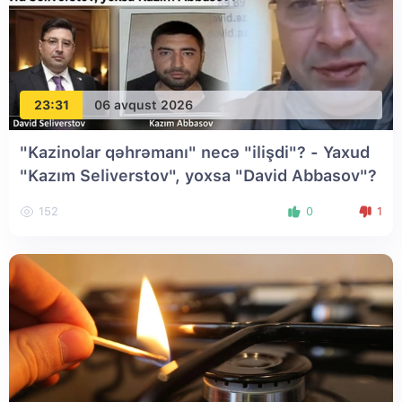
23:31
06 avqust 2026
"Kazinolar qəhrəmanı" necə "ilişdi"? - Yaxud
"Kazım Seliverstov", yoxsa "David Abbasov"?
152
0
1