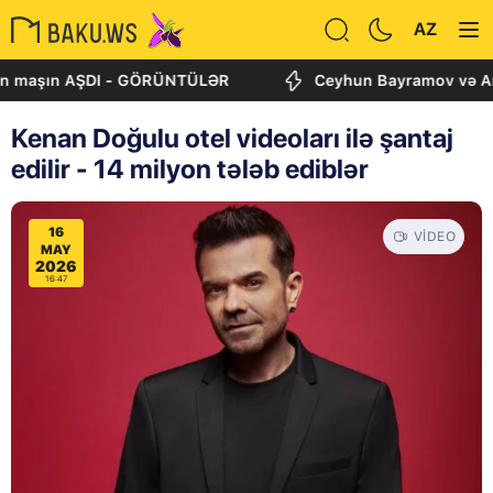
AZ
şın AŞDI - GÖRÜNTÜLƏR
Ceyhun Bayramov və Andrey Si
Kenan Doğulu otel videoları ilə şantaj
edilir - 14 milyon tələb ediblər
16
VIDEO
MAY
2026
16:47