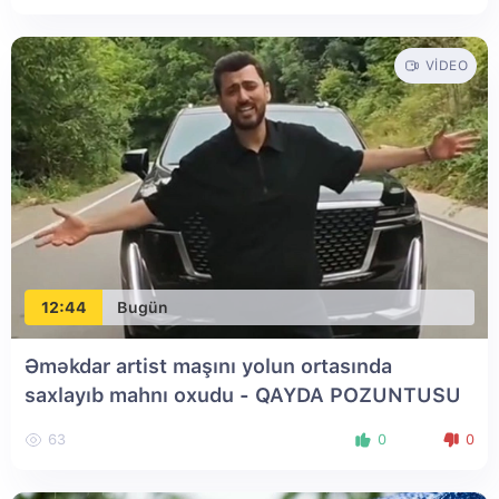
VIDEO
12:44
Bugün
Əməkdar artist maşını yolun ortasında
saxlayıb mahnı oxudu - QAYDA POZUNTUSU
63
0
0