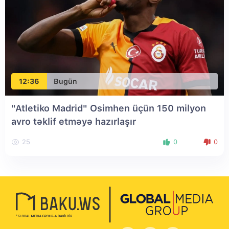
12:36
Bugün
"Atletiko Madrid" Osimhen üçün 150 milyon
avro təklif etməyə hazırlaşır
25
0
0