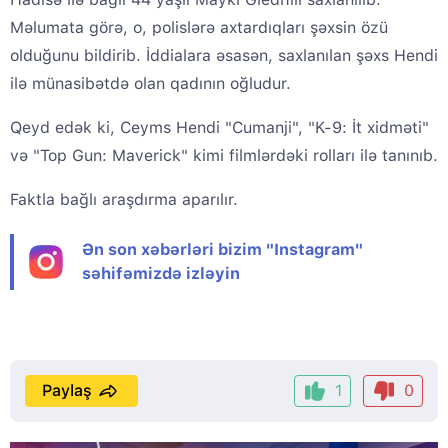
Məlumata görə, o, polislərə axtardıqları şəxsin özü
olduğunu bildirib. İddialara əsasən, saxlanılan şəxs Hendi
ilə münasibətdə olan qadının oğludur.
Qeyd edək ki, Ceyms Hendi "Cumanji", "K-9: İt xidməti"
və "Top Gun: Maverick" kimi filmlərdəki rolları ilə tanınıb.
Faktla bağlı araşdırma aparılır.
Ən son xəbərləri bizim "Instagram"
səhifəmizdə izləyin
Paylaş
1
0