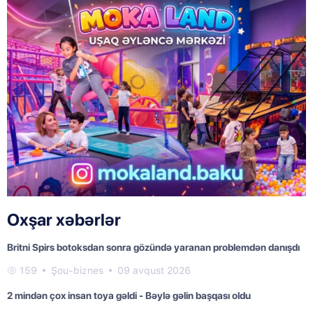
Oxşar xəbərlər
Britni Spirs botoksdan sonra gözündə yaranan problemdən danışdı
159
Şou-biznes
09 avqust 2026
2 mindən çox insan toya gəldi - Bəylə gəlin başqası oldu