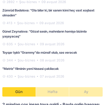
2892
Şou-biznes
09 avqust 2026
Zümrüd Bədəlova: "Ola bilər ki, bir xanım kimi heç vaxt xoşbəxt
olmadım"
413
Şou-biznes
09 avqust 2026
Günel Zeynalova: "Gözəl səsin, mahnıların həmişə bizimlə
yaşayacaq"
635
Şou-biznes
09 avqust 2026
Toyqar Işıklı "Grammy"də münsif olub, səs verəcək
344
Şou-biznes
08 avqust 2026
"Matrix" filminin yeni hissəsi çəkiləcək
430
Şou-biznes
07 avqust 2026
Gün
Həftə
Ay
2 mindən çox insan toya gəldi - Bəylə gəlin başqası