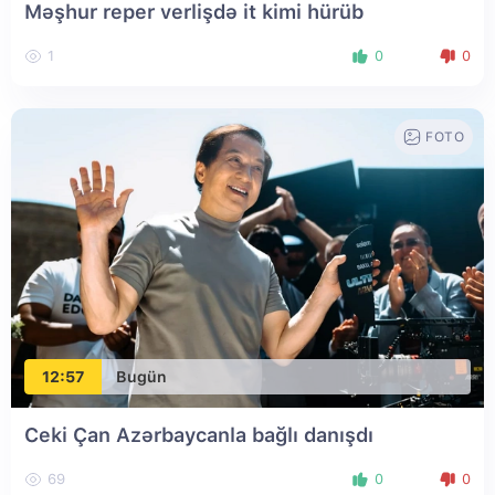
Məşhur reper verlişdə it kimi hürüb
1
0
0
FOTO
12:57
Bugün
Ceki Çan Azərbaycanla bağlı danışdı
69
0
0