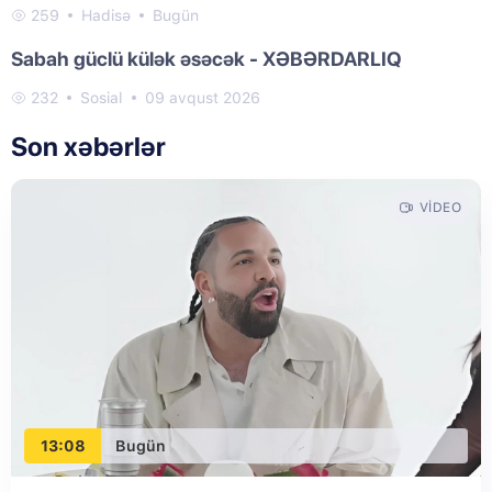
259
Hadisə
Bugün
Sabah güclü külək əsəcək - XƏBƏRDARLIQ
232
Sosial
09 avqust 2026
Son xəbərlər
VIDEO
13:08
Bugün