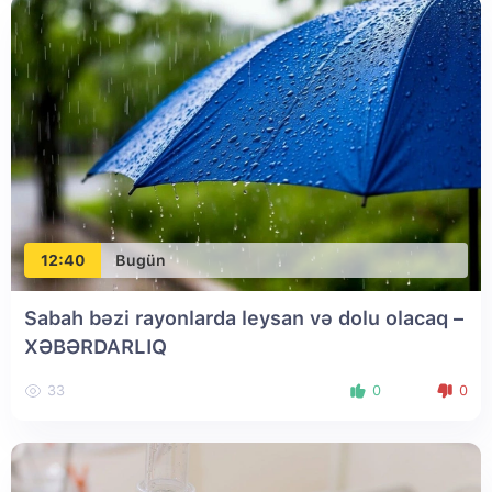
12:40
Bugün
Sabah bəzi rayonlarda leysan və dolu olacaq –
XƏBƏRDARLIQ
33
0
0