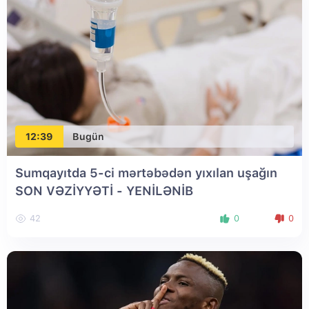
12:39
Bugün
Sumqayıtda 5-ci mərtəbədən yıxılan uşağın
SON VƏZİYYƏTİ
- YENİLƏNİB
42
0
0