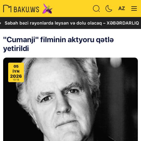
AZ
ah bəzi rayonlarda leysan və dolu olacaq – XƏBƏRDARLIQ
"Cumanji" filminin aktyoru qətlə
yetirildi
05
IYN
2026
10:18