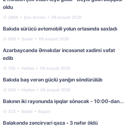
oldu
2889
Şou-biznes
09 avqust 2026
Bakıda sürücü avtomobili yolun ortasında saxladı
856
Sosial
09 avqust 2026
Azərbaycanda Əməkdar incəsənət xadimi vəfat
edib
705
Hadisə
09 avqust 2026
Bakıda baş verən güclü yanğın söndürülüb
508
Hadisə
09 avqust 2026
Bakının iki rayonunda işıqlar sönəcək - 10:00-dan...
323
Sosial
Bugün
Balakəndə zəncirvari qəza - 3 nəfər öldü