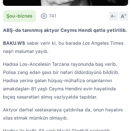
+
A
Şou-biznes
741
A-
ABŞ-də tanınmış aktyor Ceyms Hendi qətlə yetirilib.
BAKU.WS
xəbər verir ki, bu barədə
Los
Angeles Times
nəşri məlumat yayıb.
Hadisə Los-Ancelesin Tarzana rayonunda baş verib.
Polisə zəng edən şəxs bir nəfəri öldürdüyünü bildirib.
Hadisə yerinə gələn hüquq-mühafizə orqanlarının
əməkdaşları 81 yaşlı Ceyms Hendini evin həyətində
bıçaq xəsarətləri almış vəziyyətdə tapıblar.
Aktyor dərhal xəstəxanaya çatdırılsa da, onun həyatını
xilas etmək mümkün olmayıb.
Hadisə ilə bağlı 44 yaşlı Maykl Gledhill saxlanılıb.