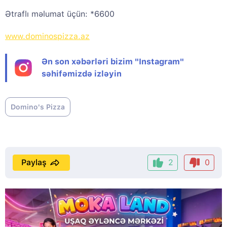
Ətraflı məlumat üçün: *6600
www.dominospizza.az
Ən son xəbərləri bizim "Instagram"
səhifəmizdə izləyin
Domino's Pizza
Paylaş
2
0