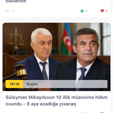
saxlanıldı
70
0
0
18:18
Bugün
Süleyman Mikayılovun 10 illik müavininə hökm
oxundu - 6 aya azadlığa çıxacaq