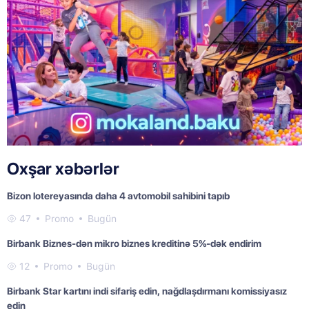
Oxşar xəbərlər
Bizon lotereyasında daha 4 avtomobil sahibini tapıb
47
Promo
Bugün
Birbank Biznes-dən mikro biznes kreditinə 5%-dək endirim
12
Promo
Bugün
Birbank Star kartını indi sifariş edin, nağdlaşdırmanı komissiyasız
edin