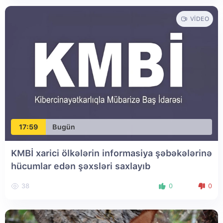
VIDEO
17:59
Bugün
KMBİ xarici ölkələrin informasiya şəbəkələrinə
hücumlar edən şəxsləri saxlayıb
38
0
0