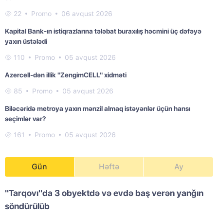
22
Promo
06 avqust 2026
Kapital Bank-ın istiqrazlarına tələbat buraxılış həcmini üç dəfəyə
yaxın üstələdi
110
Promo
05 avqust 2026
Azercell-dən illik "ZengimCELL" xidməti
85
Promo
05 avqust 2026
Biləcəridə metroya yaxın mənzil almaq istəyənlər üçün hansı
seçimlər var?
161
Promo
05 avqust 2026
Gün
Həftə
Ay
"Tarqovı"da 3 obyektdə və evdə baş verən yanğın
söndürülüb