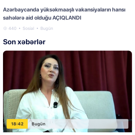
Azərbaycanda yüksəkmaaşlı vakansiyaların hansı
sahələrə aid olduğu AÇIQLANDI
440
Sosial
Bugün
Son xəbərlər
18:42
Bugün