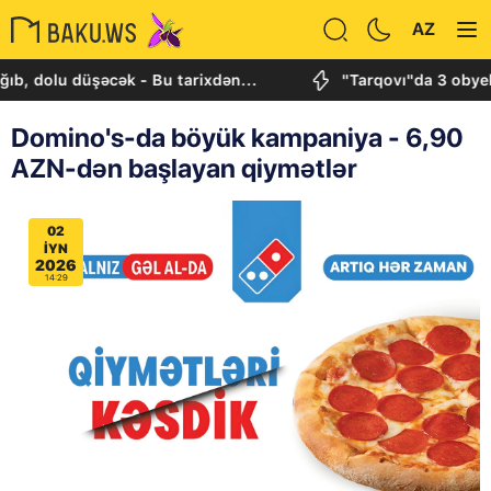
AZ
u düşəcək - Bu tarixdən...
"Tarqovı"da 3 obyektdə v
Domino's-da böyük kampaniya - 6,90
AZN-dən başlayan qiymətlər
02
IYN
2026
14:29