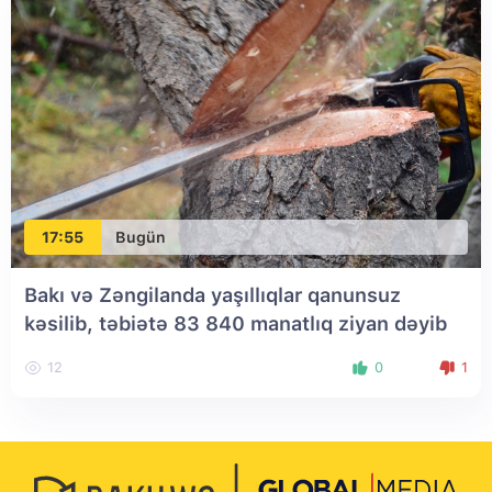
17:55
Bugün
Bakı və Zəngilanda yaşıllıqlar qanunsuz
kəsilib, təbiətə 83 840 manatlıq ziyan dəyib
12
0
1