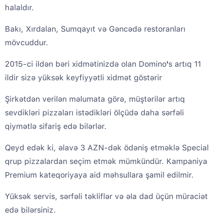
halaldır.
Bakı, Xırdalan, Sumqayıt və Gəncədə restoranları
mövcuddur.
2015-ci ildən bəri xidmətinizdə olan Domino
'
s artıq 11
ildir sizə yüksək keyfiyyətli xidmət göstərir
Şirkətdən verilən məlumata görə, müştərilər artıq
sevdikləri pizzaları istədikləri ölçüdə daha sərfəli
qiymətlə sifariş edə bilərlər.
Qeyd edək ki, əlavə 3 AZN-dək ödəniş etməklə Special
qrup pizzalardan seçim etmək mümkündür. Kampaniya
Premium kateqoriyaya aid məhsullara şamil edilmir.
Yüksək servis, sərfəli təkliflər və əla dad üçün müraciət
edə bilərsiniz.