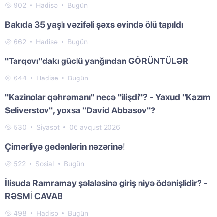
902
Hadisə
Bugün
Bakıda 35 yaşlı vəzifəli şəxs evində ölü tapıldı
662
Hadisə
Bugün
"Tarqovı"dakı güclü yanğından GÖRÜNTÜLƏR
644
Hadisə
Bugün
"Kazinolar qəhrəmanı" necə "ilişdi"? - Yaxud "Kazım
Seliverstov", yoxsa "David Abbasov"?
530
Siyasət
06 avqust 2026
Çimərliyə gedənlərin nəzərinə!
522
Sosial
Bugün
İlisuda Ramramay şəlaləsinə giriş niyə ödənişlidir? -
RƏSMİ CAVAB
498
Hadisə
Bugün