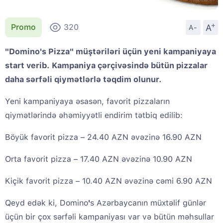
+
A
Promo
320
A-
"Domino's Pizza" müştəriləri üçün yeni kampaniyaya
start verib. Kampaniya çərçivəsində bütün pizzalar
daha sərfəli qiymətlərlə təqdim olunur.
Yeni kampaniyaya əsasən, favorit pizzaların
qiymətlərində əhəmiyyətli endirim tətbiq edilib:
Böyük favorit pizza – 24.40 AZN əvəzinə 16.90 AZN
Orta favorit pizza – 17.40 AZN əvəzinə 10.90 AZN
Kiçik favorit pizza – 10.40 AZN əvəzinə cəmi 6.90 AZN
Qeyd edək ki, Domino
'
s Azərbaycanın müxtəlif günlər
üçün bir çox sərfəli kampaniyası var və bütün məhsullar