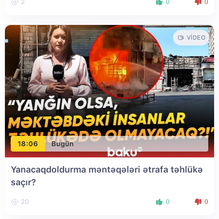
2
0
0
VIDEO
18:06
Bugün
Yanacaqdoldurma məntəqələri ətrafa təhlükə
saçır?
20
0
0