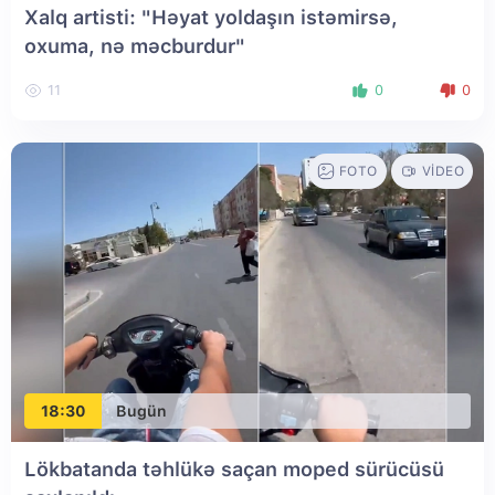
Xalq artisti: "Həyat yoldaşın istəmirsə,
oxuma, nə məcburdur"
11
0
0
FOTO
VIDEO
18:30
Bugün
Lökbatanda təhlükə saçan moped sürücüsü