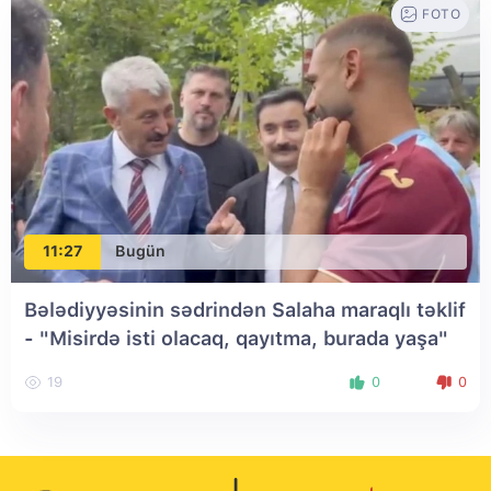
FOTO
11:27
Bugün
Bələdiyyəsinin sədrindən Salaha maraqlı təklif
- "Misirdə isti olacaq, qayıtma, burada yaşa"
19
0
0