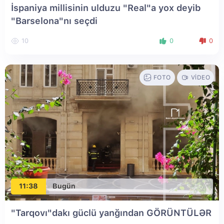
İspaniya millisinin ulduzu "Real"a yox deyib
"Barselona"nı seçdi
10
0
0
FOTO
VIDEO
11:38
Bugün
"Tarqovı"dakı güclü yanğından GÖRÜNTÜLƏR