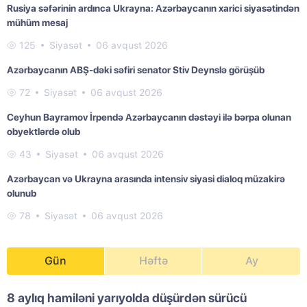
Rusiya səfərinin ardınca Ukrayna: Azərbaycanın xarici siyasətindən
mühüm mesaj
125
Siyasət
06 avqust 2026
Azərbaycanın ABŞ-dəki səfiri senator Stiv Deynslə görüşüb
72
Siyasət
06 avqust 2026
Ceyhun Bayramov İrpendə Azərbaycanın dəstəyi ilə bərpa olunan
obyektlərdə olub
43
Siyasət
06 avqust 2026
Azərbaycan və Ukrayna arasında intensiv siyasi dialoq müzakirə
olunub
78
Siyasət
06 avqust 2026
Gün
Həftə
Ay
8 aylıq hamiləni yarıyolda düşürdən sürücü