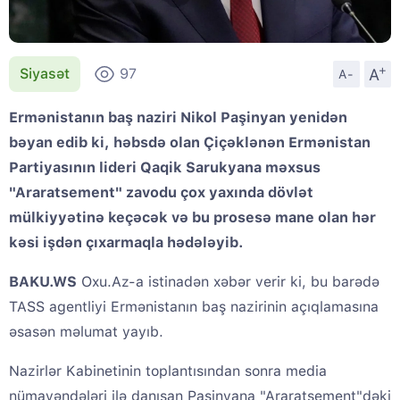
+
A
Siyasət
97
A-
Ermənistanın baş naziri Nikol Paşinyan yenidən
bəyan edib ki, həbsdə olan Çiçəklənən Ermənistan
Partiyasının lideri Qaqik Sarukyana məxsus
"Araratsement" zavodu çox yaxında dövlət
mülkiyyətinə keçəcək və bu prosesə mane olan hər
kəsi işdən çıxarmaqla hədələyib.
BAKU.WS
Oxu.Az-a istinadən xəbər verir ki, bu barədə
TASS agentliyi Ermənistanın baş nazirinin açıqlamasına
əsasən məlumat yayıb.
Nazirlər Kabinetinin toplantısından sonra media
nümayəndələri ilə danışan Paşinyana "Araratsement"dəki