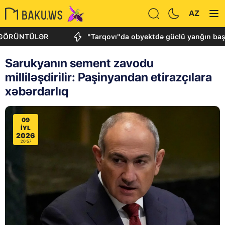
AZ
ÜNTÜLƏR
"Tarqovı"da obyektdə güclü yanğın başlayıb
Sarukyanın sement zavodu
milliləşdirilir: Paşinyandan etirazçılara
xəbərdarlıq
09
IYL
2026
20:57