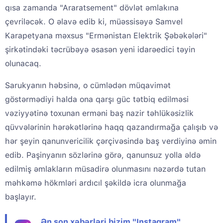
qısa zamanda "Araratsement" dövlət əmlakına
çevriləcək. O əlavə edib ki, müəssisəyə Samvel
Karapetyana məxsus "Ermənistan Elektrik Şəbəkələri"
şirkətindəki təcrübəyə əsasən yeni idarəedici təyin
olunacaq.
Sarukyanın həbsinə, o cümlədən müqavimət
göstərmədiyi halda ona qarşı güc tətbiq edilməsi
vəziyyətinə toxunan erməni baş nazir təhlükəsizlik
qüvvələrinin hərəkətlərinə haqq qazandırmağa çalışıb və
hər şeyin qanunvericilik çərçivəsində baş verdiyinə əmin
edib. Paşinyanın sözlərinə görə, qanunsuz yolla əldə
edilmiş əmlakların müsadirə olunmasını nəzərdə tutan
məhkəmə hökmləri ardıcıl şəkildə icra olunmağa
başlayır.
Ən son xəbərləri bizim "Instagram"