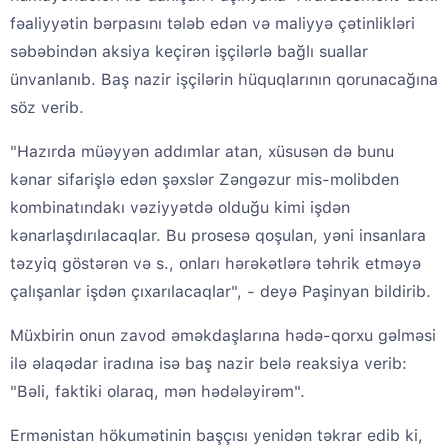
fəaliyyətin bərpasını tələb edən və maliyyə çətinlikləri
səbəbindən aksiya keçirən işçilərlə bağlı suallar
ünvanlanıb. Baş nazir işçilərin hüquqlarının qorunacağına
söz verib.
"Hazırda müəyyən addımlar atan, xüsusən də bunu
kənar sifarişlə edən şəxslər Zəngəzur mis-molibden
kombinatındakı vəziyyətdə olduğu kimi işdən
kənarlaşdırılacaqlar. Bu prosesə qoşulan, yəni insanlara
təzyiq göstərən və s., onları hərəkətlərə təhrik etməyə
çalışanlar işdən çıxarılacaqlar", - deyə Paşinyan bildirib.
Müxbirin onun zavod əməkdaşlarına hədə-qorxu gəlməsi
ilə əlaqədar iradına isə baş nazir belə reaksiya verib:
"Bəli, faktiki olaraq, mən hədələyirəm".
Ermənistan hökumətinin başçısı yenidən təkrar edib ki,