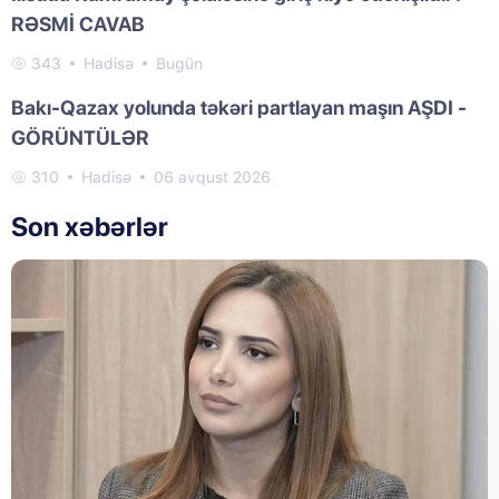
RƏSMİ CAVAB
343
Hadisə
Bugün
Bakı-Qazax yolunda təkəri partlayan maşın AŞDI -
GÖRÜNTÜLƏR
310
Hadisə
06 avqust 2026
Son xəbərlər