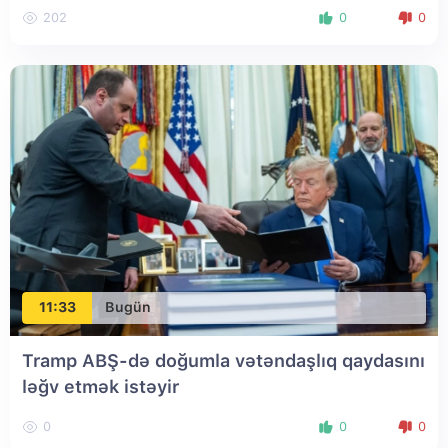
202
0
0
11:33
Bugün
Tramp ABŞ-də doğumla vətəndaşlıq qaydasını
ləğv etmək istəyir
0
0
0