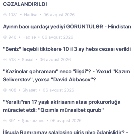
CƏZALANDIRILDI
1081
Hadisə
06 avqust 2026
Ayının bacı qardaşı yediyi GÖRÜNTÜLƏR - Hindistan
946
Hadisə
06 avqust 2026
"Bəniz" ləqəbli tiktokerə 10 il 3 ay həbs cəzası verildi
518
Sosial
06 avqust 2026
"Kazinolar qəhrəmanı" necə "ilişdi"? - Yaxud "Kazım
Seliverstov", yoxsa "David Abbasov"?
408
Siyasət
06 avqust 2026
"Yeraltı"nın 17 yaşlı aktrisanın atası prokurorluğa
müraciət etdi: "Qızımla münasibət qurub"
391
Şou-biznes
06 avqust 2026
İlisuda Ramramay şəlaləsinə giriş niyə ödənişlidir? -