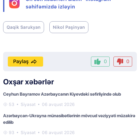
səhifəmizdə izləyin
Qaqik Sarukyan
Nikol Paşinyan
Paylaş
0
0
Oxşar xəbərlər
Ceyhun Bayramov Azərbaycanın Kiyevdəki səfirliyində olub
53
Siyasət
06 avqust 2026
Azərbaycan-Ukrayna münasibətlərinin mövcud vəziyyəti müzakirə
edilib
93
Siyasət
06 avqust 2026