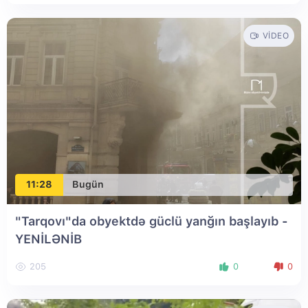
VIDEO
11:28
Bugün
"Tarqovı"da obyektdə güclü yanğın başlayıb
-
YENİLƏNİB
205
0
0