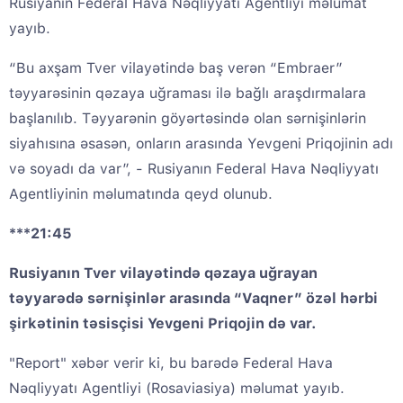
Rusiyanın Federal Hava Nəqliyyatı Agentliyi məlumat
yayıb.
“Bu axşam Tver vilayətində baş verən “Embraer”
təyyarəsinin qəzaya uğraması ilə bağlı araşdırmalara
başlanılıb. Təyyarənin göyərtəsində olan sərnişinlərin
siyahısına əsasən, onların arasında Yevgeni Priqojinin adı
və soyadı da var”, - Rusiyanın Federal Hava Nəqliyyatı
Agentliyinin məlumatında qeyd olunub.
***21:45
Rusiyanın Tver vilayətində qəzaya uğrayan
təyyarədə sərnişinlər arasında “Vaqner” özəl hərbi
şirkətinin təsisçisi Yevgeni Priqojin də var.
"Report" xəbər verir ki, bu barədə Federal Hava
Nəqliyyatı Agentliyi (Rosaviasiya) məlumat yayıb.