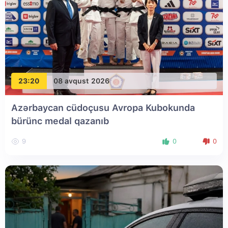
23:20
08 avqust 2026
Azərbaycan cüdoçusu Avropa Kubokunda
bürünc medal qazanıb
9
0
0