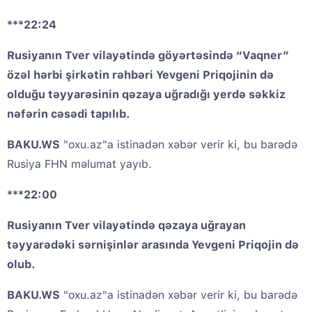
***22:24
Rusiyanın Tver vilayətində göyərtəsində “Vaqner”
özəl hərbi şirkətin rəhbəri Yevgeni Priqojinin də
olduğu təyyarəsinin qəzaya uğradığı yerdə səkkiz
nəfərin cəsədi tapılıb.
BAKU.WS
"oxu.az"a istinadən xəbər verir ki, bu barədə
Rusiya FHN məlumat yayıb.
***22:00
Rusiyanın Tver vilayətində qəzaya uğrayan
təyyarədəki sərnişinlər arasında Yevgeni Priqojin də
olub.
BAKU.WS
"oxu.az"a istinadən xəbər verir ki, bu barədə