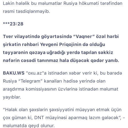
Lakin hələlik bu məlumatlar Rusiya hökuməti tərəfindən
rəsmi təsdiqlənməyib.
***23:28
Tver vilayətində göyərtəsində “Vaqner” özəl hərbi
şirkətin rəhbəri Yevgeni Priqojinin də olduğu
təyyarənin qəzaya uğradığı yerdə tapılan səkkiz
nəfərin cəsədi tanınmaz hala düşəcək qədər yanıb.
BAKU.WS
"oxu.az"a istinadən xəbər verir ki, bu barədə
Rusiya “Telegram” kanalları hadisə yerində olan
araşdırma komissiyasının üzvlərinə istinadən məlumat
yayıblar.
“Həlak olan şəxslərin şəxsiyyətini müəyyən etmək üçün
çox güman ki, DNT müayinəsi aparmaq lazım gələcək”, -
məlumatda qeyd olunur.