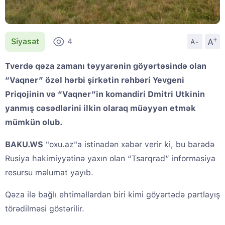
+
A
Siyasət
4
A-
Tverdə qəza zamanı təyyarənin göyərtəsində olan
“Vaqner” özəl hərbi şirkətin rəhbəri Yevgeni
Priqojinin və “Vaqner”in komandiri Dmitri Utkinin
yanmış cəsədlərini ilkin olaraq müəyyən etmək
mümkün olub.
BAKU.WS
"oxu.az"a istinadən xəbər verir ki, bu barədə
Rusiya hakimiyyətinə yaxın olan “Tsarqrad” informasiya
resursu məlumat yayıb.
Qəza ilə bağlı ehtimallardan biri kimi göyərtədə partlayış
törədilməsi göstərilir.