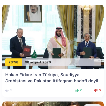
23:58
08 avqust 2026
Hakan Fidan: İran Türkiyə, Səudiyyə
Ərəbistanı və Pakistan ittifaqının hədəfi deyil
5
0
0