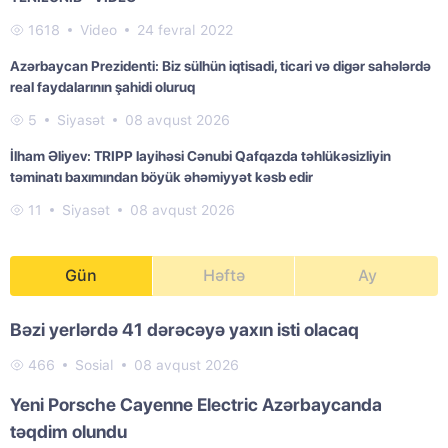
1618
Video
24 fevral 2022
Azərbaycan Prezidenti: Biz sülhün iqtisadi, ticari və digər sahələrdə
real faydalarının şahidi oluruq
5
Siyasət
08 avqust 2026
İlham Əliyev: TRIPP layihəsi Cənubi Qafqazda təhlükəsizliyin
təminatı baxımından böyük əhəmiyyət kəsb edir
11
Siyasət
08 avqust 2026
Gün
Həftə
Ay
Bəzi yerlərdə 41 dərəcəyə yaxın isti olacaq
466
Sosial
08 avqust 2026
Yeni Porsche Cayenne Electric Azərbaycanda
təqdim olundu