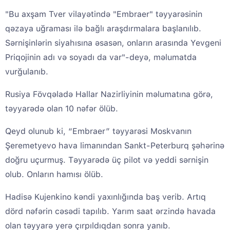
"Bu axşam Tver vilayətində "Embraer" təyyarəsinin
qəzaya uğraması ilə bağlı araşdırmalara başlanılıb.
Sərnişinlərin siyahısına əsasən, onların arasında Yevgeni
Priqojinin adı və soyadı da var"-deyə, məlumatda
vurğulanıb.
Rusiya Fövqəladə Hallar Nazirliyinin məlumatına görə,
təyyarədə olan 10 nəfər ölüb.
Qeyd olunub ki, “Embraer” təyyarəsi Moskvanın
Şeremetyevo hava limanından Sankt-Peterburq şəhərinə
doğru uçurmuş. Təyyarədə üç pilot və yeddi sərnişin
olub. Onların hamısı ölüb.
Hadisə Kujenkino kəndi yaxınlığında baş verib. Artıq
dörd nəfərin cəsədi tapılıb. Yarım saat ərzində havada
olan təyyarə yerə çırpıldıqdan sonra yanıb.