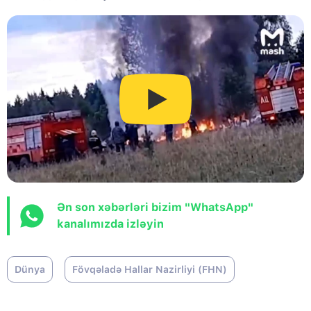
Ən son xəbərləri bizim "WhatsApp"
kanalımızda izləyin
Dünya
Fövqəladə Hallar Nazirliyi (FHN)