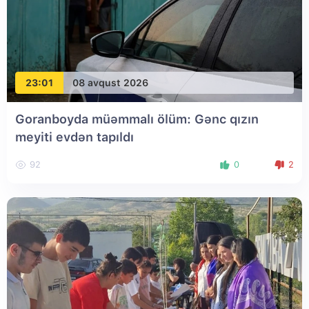
23:01
08 avqust 2026
Goranboyda müəmmalı ölüm: Gənc qızın
meyiti evdən tapıldı
92
0
2