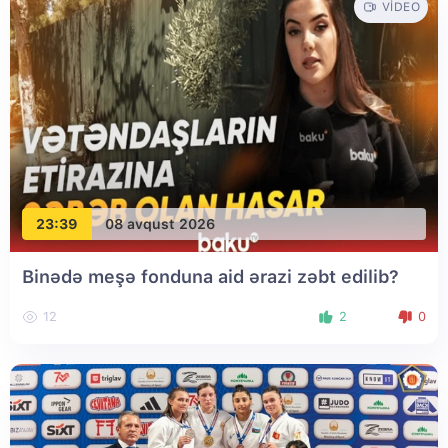
VIDEO
23:39
08 avqust 2026
Binədə meşə fonduna aid ərazi zəbt edilib?
12
2
0