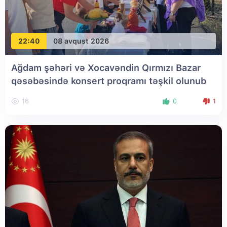
22:40
08 avqust 2026
Ağdam şəhəri və Xocavəndin Qırmızı Bazar
qəsəbəsində konsert proqramı təşkil olunub
16
0
1