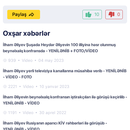
Paylaş
10
0
Oxşar xəbərlər
İlham Əliyev Şuşada Heydər Əliyevin 100 illiyinə həsr olunmuş
beynəlxalq konfransda - YENİLƏNİB + FOTO/VİDEO
939
Video
04 may 2023
İlham Əliyev yerli televiziya kanallarına müsahibə verib - YENİLƏNİB
- VİDEO - FOTO
2221
Video
10 yanvar 2023
İlham Əliyevin beynəlxalq konfransın iştirakçıları ilə görüşü keçirilib -
YENİLƏNİB - VİDEO
1191
Video
30 aprel 2022
İlham Əliyev Rusiyanın aparıcı KİV rəhbərləri ilə görüşüb -
YENİLƏNİB - VİDEO