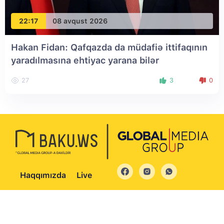
22:17
08 avqust 2026
Hakan Fidan: Qafqazda da müdafiə ittifaqının
yaradılmasına ehtiyac yarana bilər
27
3
0
Haqqımızda
Live
© 2004 - 2026 Bütün hüquqlar qorunur