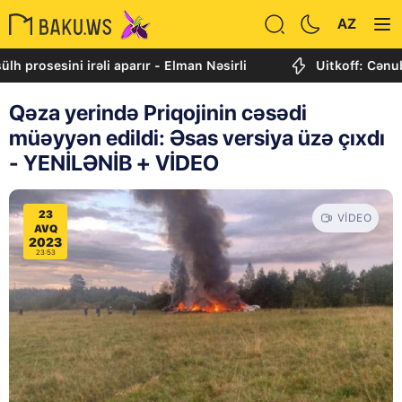
AZ
sini irəli aparır - Elman Nəsirli
Uitkoff: Cənubi Qafqa
Qəza yerində Priqojinin cəsədi
müəyyən edildi: Əsas versiya üzə çıxdı
- YENİLƏNİB + VİDEO
23
VIDEO
AVQ
2023
23:53