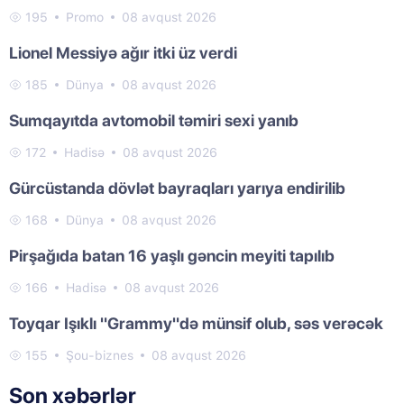
195
Promo
08 avqust 2026
Lionel Messiyə ağır itki üz verdi
185
Dünya
08 avqust 2026
Sumqayıtda avtomobil təmiri sexi yanıb
172
Hadisə
08 avqust 2026
Gürcüstanda dövlət bayraqları yarıya endirilib
168
Dünya
08 avqust 2026
Pirşağıda batan 16 yaşlı gəncin meyiti tapılıb
166
Hadisə
08 avqust 2026
Toyqar Işıklı "Grammy"də münsif olub, səs verəcək
155
Şou-biznes
08 avqust 2026
Son xəbərlər