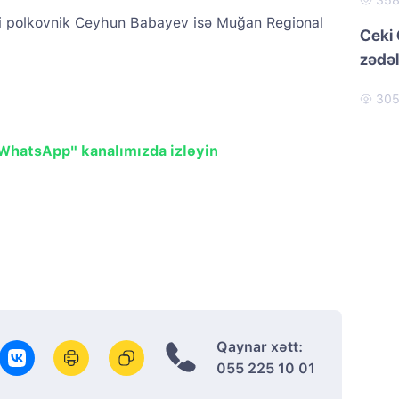
35
si polkovnik Ceyhun Babayev isə Muğan Regional
Ceki 
zədəl
30
"WhatsApp" kanalımızda izləyin
Qaynar xətt:
055 225 10 01