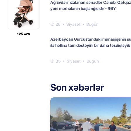
Ağ Evdə imzalanan sənədlər Cənubi Qafqa
yeni mərhələnin başlanğıcıdır - RƏY
26
Siyasət
Bugün
Azərbaycan Gürcüstandakı münaqişənin sü
ilə həllinə tam dəstəyini bir daha təsdiqləyib
35
Siyasət
Bugün
Son xəbərlər