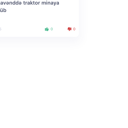
avənddə traktor minaya
şüb
5
0
0