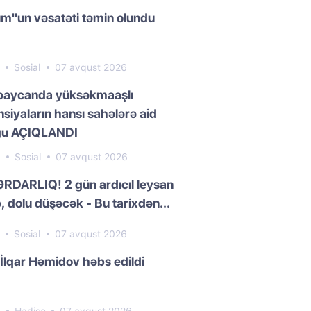
m"un vəsatəti təmin olundu
8
Sosial
07 avqust 2026
baycanda yüksəkmaaşlı
siyaların hansı sahələrə aid
ğu AÇIQLANDI
8
Sosial
07 avqust 2026
RDARLIQ! 2 gün ardıcıl leysan
, dolu düşəcək - Bu tarixdən...
2
Sosial
07 avqust 2026
 İlqar Həmidov həbs edildi