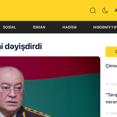
SOSIAL
İDMAN
HADISƏ
MƏDƏNIYYƏ
ni dəyişdirdi
Çimər
13
"Tarq
verən
10