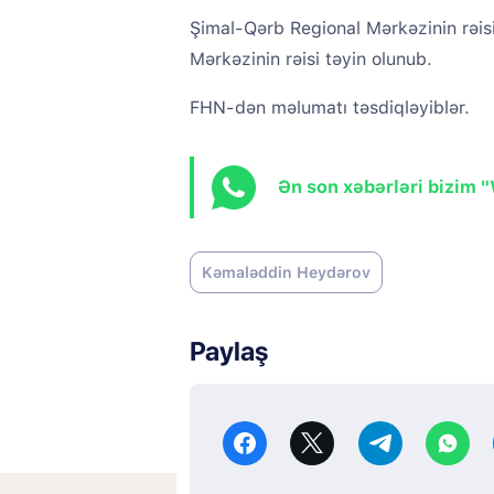
Şimal-Qərb Regional Mərkəzinin rəi
Mərkəzinin rəisi təyin olunub.
FHN-dən məlumatı təsdiqləyiblər.
Ən son xəbərləri bizim 
Kəmaləddin Heydərov
Paylaş