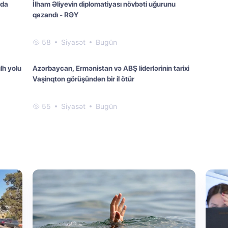
zda
İlham Əliyevin diplomatiyası növbəti uğurunu
qazandı - RƏY
58
Siyasət
Bugün
lh yolu
Azərbaycan, Ermənistan və ABŞ liderlərinin tarixi
Vaşinqton görüşündən bir il ötür
55
Siyasət
Bugün