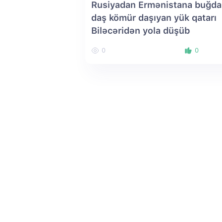
Rusiyadan Ermənistana buğda
daş kömür daşıyan yük qatarı
Biləcəridən yola düşüb
0
0