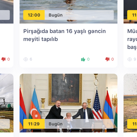
12:00
Bugün
11
Pirşağıda batan 16 yaşlı gəncin
Müə
meyiti tapılıb
ray
baş
0
6
0
0
9
11:29
Bugün
11