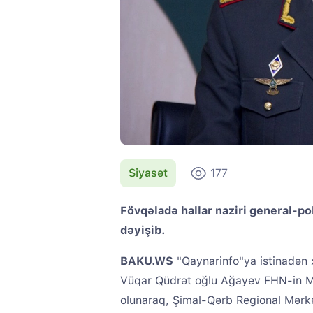
Siyasət
177
Fövqəladə hallar naziri general-p
dəyişib.
BAKU.WS
"Qaynarinfo"ya istinadən x
Vüqar Qüdrət oğlu Ağayev FHN-in M
olunaraq, Şimal-Qərb Regional Mərkəzi