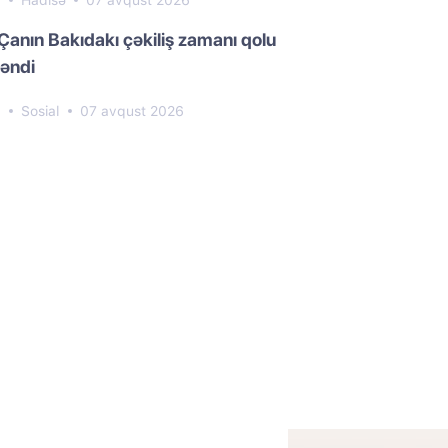
8
Hadisə
07 avqust 2026
Çanın Bakıdakı çəkiliş zamanı qolu
əndi
5
Sosial
07 avqust 2026