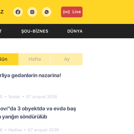
AZ
Live
T
ŞOU-BIZNES
DÜNYA
Gün
Həftə
Ay
liyə gedənlərin nəzərinə!
40
Sosial
07 avqust 2026
ovı"da 3 obyektdə və evdə baş
 yanğın söndürülüb
66
Hadisə
07 avqust 2026