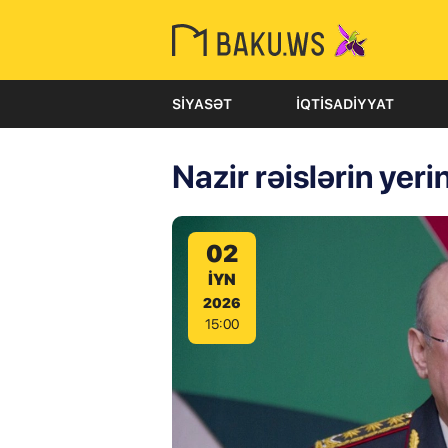
SIYASƏT
İQTISADIYYAT
Nazir rəislərin yeri
02
IYN
2026
15:00