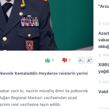
"Arzu
52
Azər
vakan
oldu
49
+
A
0
1
A-
XƏBƏ
yağıb
olkovnik Kəmaləddin Heydərov rəislərin yerini
48
əbər verir ki, nazirin müvafiq Əmri ilə polkovnik
Vəkil
uğan Regional Mərkəzi vəzifəsindən azad
nin rəisi vəzifəsinə təyin edilib.