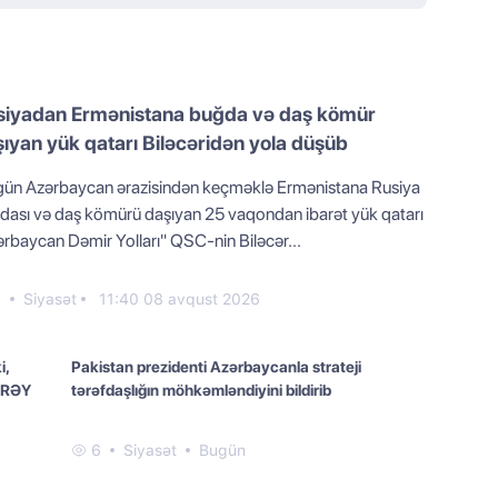
siyadan Ermənistana buğda və daş kömür
ıyan yük qatarı Biləcəridən yola düşüb
gün Azərbaycan ərazisindən keçməklə Ermənistana Rusiya
dası və daş kömürü daşıyan 25 vaqondan ibarət yük qatarı
ərbaycan Dəmir Yolları" QSC-nin Biləcər...
0
Siyasət
11:40 08 avqust 2026
i,
Pakistan prezidenti Azərbaycanla strateji
- RƏY
tərəfdaşlığın möhkəmləndiyini bildirib
6
Siyasət
Bugün