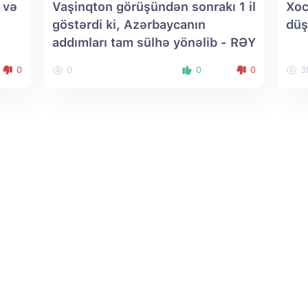
 və
Vaşinqton görüşündən sonrakı 1 il
Xoc
göstərdi ki, Azərbaycanın
dü
addımları tam sülhə yönəlib - RƏY
0
0
0
0
3