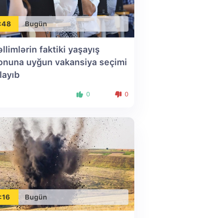
:48
Bugün
llimlərin faktiki yaşayış
onuna uyğun vakansiya seçimi
layıb
0
0
:16
Bugün