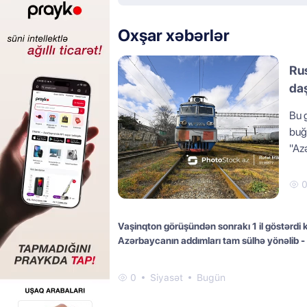
Oxşar xəbərlər
Ru
daş
Bu 
buğ
"Az
Vaşinqton görüşündən sonrakı 1 il göstərdi k
Azərbaycanın addımları tam sülhə yönəlib 
0
Siyasət
Bugün