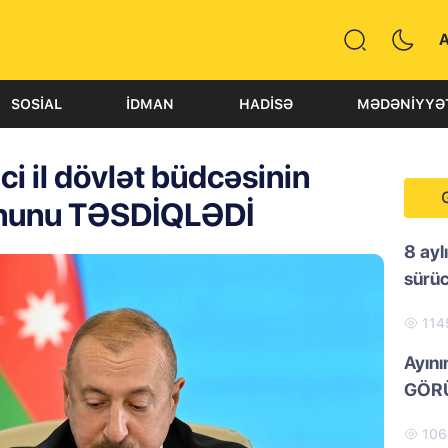
SOSIAL
İDMAN
HADISƏ
MƏDƏNIYYƏ
i il dövlət büdcəsinin
anunu TƏSDİQLƏDİ
8 ayl
sürü
114
Ayını
GÖRÜ
10