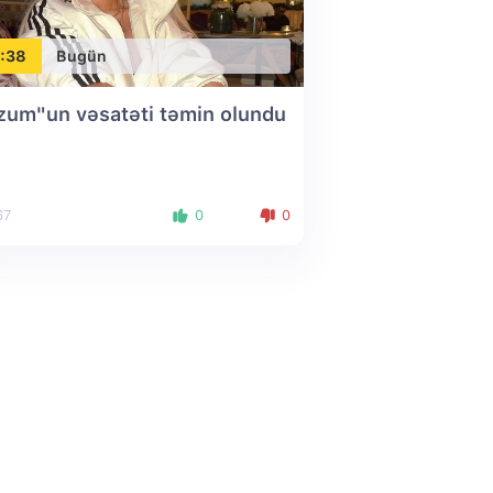
:38
Bugün
zum"un vəsatəti təmin olundu
67
0
0