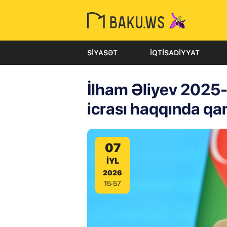
SIYASƏT
İQTISADIYYAT
İlham Əliyev 2025-c
icrası haqqında q
07
IYL
2026
15:57