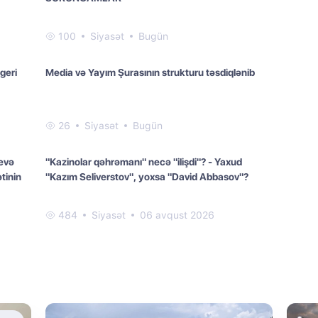
100
Siyasət
Bugün
geri
Media və Yayım Şurasının strukturu təsdiqlənib
26
Siyasət
Bugün
evə
"Kazinolar qəhrəmanı" necə "ilişdi"? - Yaxud
tinin
"Kazım Seliverstov", yoxsa "David Abbasov"?
484
Siyasət
06 avqust 2026