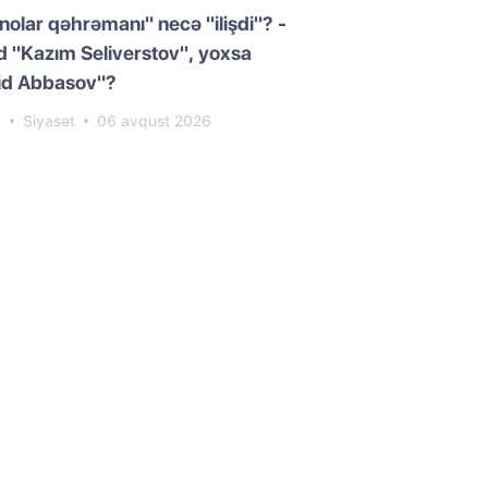
nolar qəhrəmanı" necə "ilişdi"? -
 "Kazım Seliverstov", yoxsa
id Abbasov"?
4
Siyasət
06 avqust 2026