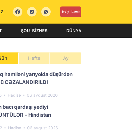
AZ
Live
T
ŞOU-BIZNES
DÜNYA
Gün
Həftə
Ay
ıq hamiləni yarıyolda düşürdən
cü CƏZALANDIRILDI
5
Hadisə
06 avqust 2026
n bacı qardaşı yediyi
NTÜLƏR - Hindistan
62
Hadisə
06 avqust 2026