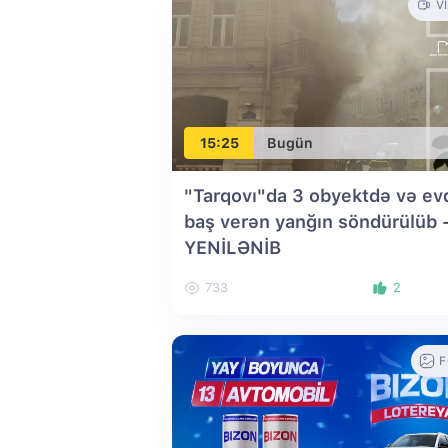
V
15:25
Bugün
"Tarqovı"da 3 obyektdə və ev
baş verən yanğın söndürülüb
YENİLƏNİB
733
2
F