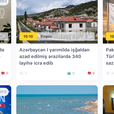
IDEO
15:10
Bugün
15
də
Azərbaycan I yarımildə işğaldan
Pak
-
azad edilmiş ərazilərdə 340
Tür
layihə icra edib
saz
0
2
0
0
2
OTO