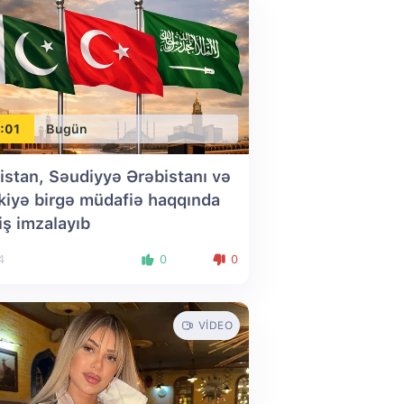
:01
Bugün
istan, Səudiyyə Ərəbistanı və
kiyə birgə müdafiə haqqında
iş imzalayıb
4
0
0
VIDEO