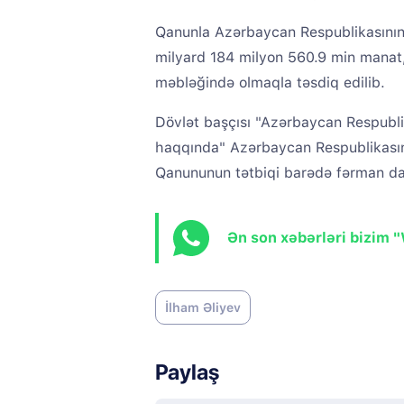
Qanunla Azərbaycan Respublikasının 2
milyard 184 milyon 560.9 min manat
məbləğində olmaqla təsdiq edilib.
Dövlət başçısı "Azərbaycan Respublik
haqqında" Azərbaycan Respublikasının
Qanununun tətbiqi barədə fərman da
Ən son xəbərləri bizim 
İlham Əliyev
Paylaş