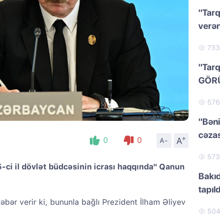
"Tarq
verən
73
"Tarq
GÖR
57
"Bəni
cəzas
+
A
0
0
A-
57
ci il dövlət büdcəsinin icrası haqqında" Qanun
Bakıd
tapıld
əbər verir ki, bununla bağlı Prezident İlham Əliyev
50