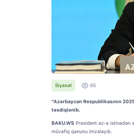
Siyasət
65
"Azərbaycan Respublikasının 2025-
təsdiqlənib.
BAKU.WS
President.az-a istinadən x
müvafiq qanunu imzalayıb.