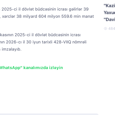
"Kazi
025-ci il dövlət büdcəsinin icrası gəlirlər 39
Yaxud
, xərclər 38 milyard 604 milyon 559.6 min manat
"Dav
48
asının 2025-ci il dövlət büdcəsinin icrası
 2026-cı il 30 iyun tarixli 428-VIIQ nömrəli
 imzalayıb.
"WhatsApp" kanalımızda izləyin