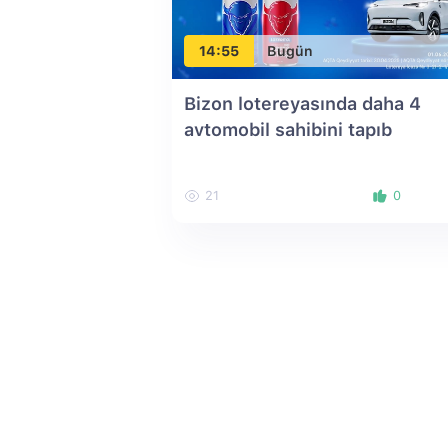
14:55
Bugün
Bizon lotereyasında daha 4
avtomobil sahibini tapıb
21
0