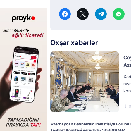
Oxşar xəbərlər
Ce
Azə
RƏ
Xar
rəsm
kons
Azərbaycan Beynəlxalq İnvestisiya Forum
Təşkilat Komitəsi yaradıldı - SƏRƏNCAM