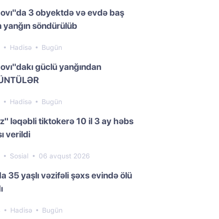
ovı"da 3 obyektdə və evdə baş
 yanğın söndürülüb
3
Hadisə
Bugün
ovı"dakı güclü yanğından
ÜNTÜLƏR
6
Hadisə
Bugün
z" ləqəbli tiktokerə 10 il 3 ay həbs
ı verildi
3
Sosial
06 avqust 2026
a 35 yaşlı vəzifəli şəxs evində ölü
ı
4
Hadisə
Bugün