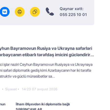
Qaynar xətt:
055 225 10 01
yhun Bayramovun Rusiya və Ukrayna səfərləri
rbaycanın etibarlı tərəfdaş imicini gücləndirir -
Y
ici işlər naziri Ceyhun Bayramovun Rusiyaya və Ukraynaya
i səfəri diplomatik gediş kimi Azərbaycanın hər iki tərəflə
truktiv və güclü münasibətlər sa...
0
Siyasət
14:23 07 avqust 2026
unun
İlham Əliyevdən iki diplomatla bağlı
SƏRƏNCAMLAR