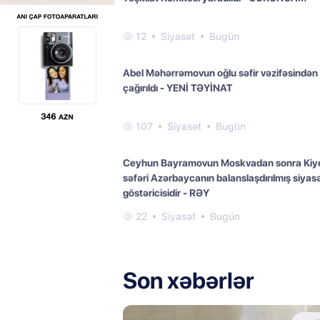
12
Siyasət
Bugün
Abel Məhərrəmovun oğlu səfir vəzifəsindən 
çağırıldı - YENİ TƏYİNAT
107
Siyasət
Bugün
Ceyhun Bayramovun Moskvadan sonra Kiy
səfəri Azərbaycanın balanslaşdırılmış siyasə
göstəricisidir - RƏY
22
Siyasət
Bugün
Son xəbərlər