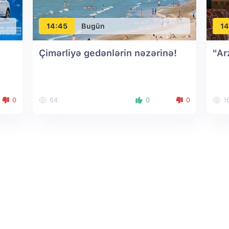
14:45
Bugün
14
Çimərliyə gedənlərin nəzərinə!
"Ar
0
64
0
0
1