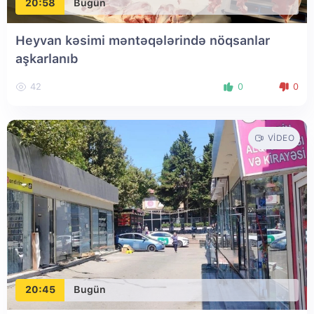
20:58
Bugün
Heyvan kəsimi məntəqələrində nöqsanlar
aşkarlanıb
42
0
0
VIDEO
20:45
Bugün