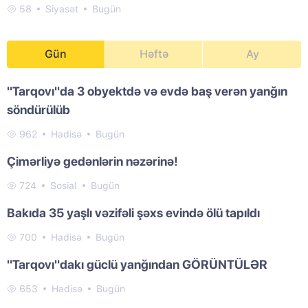
58
Siyasət
Bugün
Gün
Həftə
Ay
"Tarqovı"da 3 obyektdə və evdə baş verən yanğın
söndürülüb
962
Hadisə
Bugün
Çimərliyə gedənlərin nəzərinə!
724
Sosial
Bugün
Bakıda 35 yaşlı vəzifəli şəxs evində ölü tapıldı
700
Hadisə
Bugün
"Tarqovı"dakı güclü yanğından GÖRÜNTÜLƏR
653
Hadisə
Bugün