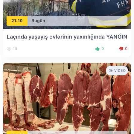
21:10
Bugün
Laçında yaşayış evlərinin yaxınlığında YANĞIN
16
0
0
VIDEO