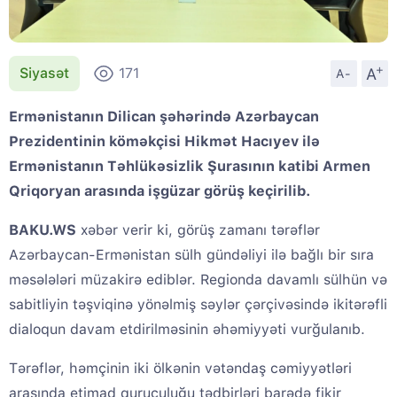
+
A
Siyasət
171
A-
Ermənistanın Dilican şəhərində Azərbaycan
Prezidentinin köməkçisi Hikmət Hacıyev ilə
Ermənistanın Təhlükəsizlik Şurasının katibi Armen
Qriqoryan arasında işgüzar görüş keçirilib.
BAKU.WS
xəbər verir ki, görüş zamanı tərəflər
Azərbaycan-Ermənistan sülh gündəliyi ilə bağlı bir sıra
məsələləri müzakirə ediblər. Regionda davamlı sülhün və
sabitliyin təşviqinə yönəlmiş səylər çərçivəsində ikitərəfli
dialoqun davam etdirilməsinin əhəmiyyəti vurğulanıb.
Tərəflər, həmçinin iki ölkənin vətəndaş cəmiyyətləri
arasında etimad quruculuğu tədbirləri barədə fikir