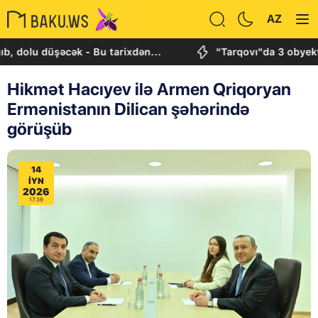
AZ
u düşəcək - Bu tarixdən...
"Tarqovı"da 3 obyektdə və
Hikmət Hacıyev ilə Armen Qriqoryan
Ermənistanın Dilican şəhərində
görüşüb
14
IYN
2026
17:39