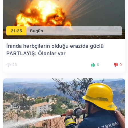
21:25
Bugün
İranda hərbçilərin olduğu ərazidə güclü
PARTLAYIŞ: Ölənlər var
23
0
0