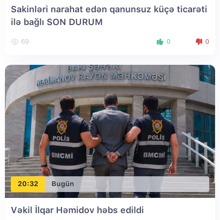
Sakinləri narahat edən qanunsuz küçə ticarəti
ilə bağlı SON DURUM
69
0
0
20:32
Bugün
Vəkil İlqar Həmidov həbs edildi