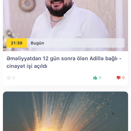
21:39
Bugün
Əməliyyatdan 12 gün sonra ölən Adillə bağlı -
cinayət işi açıldı
2
0
0