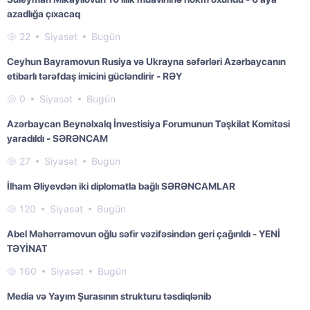
azadlığa çıxacaq
22
Siyasət
Bugün
Ceyhun Bayramovun Rusiya və Ukrayna səfərləri Azərbaycanın
etibarlı tərəfdaş imicini gücləndirir - RƏY
0
Siyasət
Bugün
Azərbaycan Beynəlxalq İnvestisiya Forumunun Təşkilat Komitəsi
yaradıldı - SƏRƏNCAM
27
Siyasət
Bugün
İlham Əliyevdən iki diplomatla bağlı SƏRƏNCAMLAR
120
Siyasət
Bugün
Abel Məhərrəmovun oğlu səfir vəzifəsindən geri çağırıldı - YENİ
TƏYİNAT
160
Siyasət
Bugün
Media və Yayım Şurasının strukturu təsdiqlənib