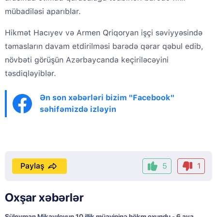
mübadiləsi aparıblar.
Hikmət Hacıyev və Armen Qriqoryan işçi səviyyəsində
təmasların davam etdirilməsi barədə qərar qəbul edib,
növbəti görüşün Azərbaycanda keçiriləcəyini
təsdiqləyiblər.
Ən son xəbərləri bizim "Facebook"
səhifəmizdə izləyin
Paylaş
5
1
Oxşar xəbərlər
Süleyman Mikayılovun 10 illik müavininə hökm oxundu - 6 aya