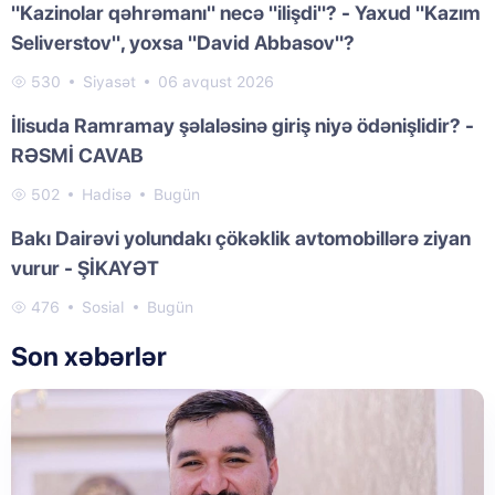
"Kazinolar qəhrəmanı" necə "ilişdi"? - Yaxud "Kazım
Seliverstov", yoxsa "David Abbasov"?
530
Siyasət
06 avqust 2026
İlisuda Ramramay şəlaləsinə giriş niyə ödənişlidir? -
RƏSMİ CAVAB
502
Hadisə
Bugün
Bakı Dairəvi yolundakı çökəklik avtomobillərə ziyan
vurur - ŞİKAYƏT
476
Sosial
Bugün
Son xəbərlər