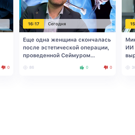
16:17
Сегодня
15
Еще одна женщина скончалась
Ми
после эстетической операции,
ИИ
проведенной Сеймуром
вы
Мамедовым
0
86
0
0
3