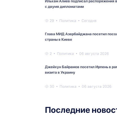
Ильхам Алиев подписал распоряжения в
с двумя дипломатами
29
Политика
Сегодня
Глава МИД Азербайджана посетил посо
страны в Киеве
2
Политика
06 августа 2026
Джейхун Байрамов посетил Ирпень в ра
визита в Украину
30
Политика
06 августа 2026
Последние новос