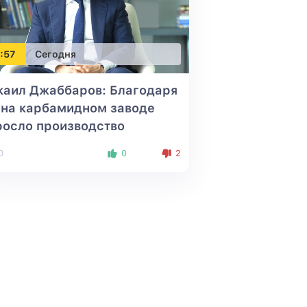
:57
Сегодня
каил Джаббаров: Благодаря
 на карбамидном заводе
росло производство
0
0
2