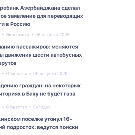
робанк Азербайджана сделал
ое заявление для переводящих
ги в Россию
0
Экономика
06 августа 2026
анию пассажиров: меняются
ы движения шести автобусных
рутов
0
Общество
06 августа 2026
едению граждан: на некоторых
иториях в Баку не будет газа
5
Общество
Сегодня
кинском поселке утонул 16-
ий подросток: ведутся поиски