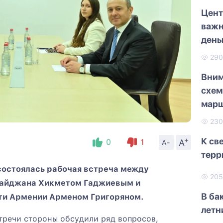
Цент
важн
день
29
Вним
схем
марш
23
+
К св
A
0
1
A-
терр
состоялась рабочая встреча между
20
айджана Хикметом Гаджиевым и
В ба
ти Армении Арменом Григоряном.
летн
стречи стороны обсудили ряд вопросов,