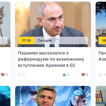
17:15
Сегодня
16
Пашинян высказался о
Про
референдуме по возможному
Азе
вступлению Армении в ЕС
0
6
0
0
5