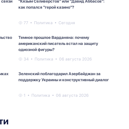
 связи
"Кязым Селиверстов" или "Давид Аббасов":
как попался "герой казино"?
77
Политика
Сегодня
льство
Темное прошлое Варданяна: почему
американский писатель встал на защиту
одиозной фигуры?
34
Политика
06 августа 2026
мках
Зеленский поблагодарил Азербайджан за
поддержку Украины и конструктивный диалог
1
Политика
06 августа 2026
ти