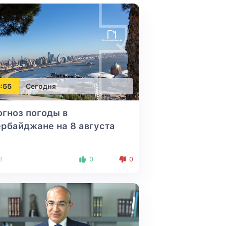
:55
Сегодня
гноз погоды в
рбайджане на 8 августа
8
0
0