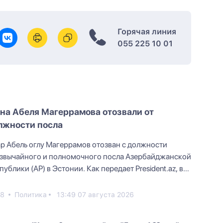
Горячая линия
055 225 10 01
на Абеля Магеррамова отозвали от
лжности посла
р Абель оглу Магеррамов отозван с должности
звычайного и полномочного посла Азербайджанской
публики (АР) в Эстонии. Как передает President.az, в
и...
28
Политика
13:49 07 августа 2026