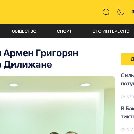
ОБЩЕСТВО
СПОРТ
ЭТО ИНТЕРЕСНО
и Армен Григорян
Д
 в Дилижане
Силь
поту
57
В Ба
тикт
51