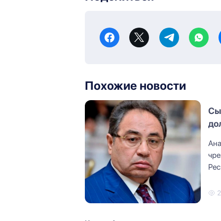
Похожие новости
Сы
до
Ана
чре
Рес
связ