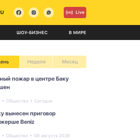
RU
Live
ШОУ-БИЗНЕС
В МИРЕ
ень
Неделя
Месяц
ный пожар в центре Баку
шен
0
Общество
Сегодня
ку вынесен приговор
окерше Beniz
3
Общество
06 августа 2026