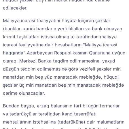
ediləcəklər.
Maliyyə icarəsi fəaliyyətini həyata keçirən şəxslər
(banklar, xarici bankların yerli filialları və bank olmayan
kredit təşkilatları istisna olmaqla) tərəfindən maliyyə
icarəsi fəaliyyətinə dair hesabatların "Maliyyə icarəsi
haqqında" Azərbaycan Respublikasının Qanununa uyğun
olaraq, Mərkəzi Banka təqdim edilməməsinə, yaxud
düzgün təqdim edilməməsinə görə vəzifəli şəxslər min
manatdan min beş yüz manatadək məbləğdə, hüquqi
şəxslər üç min manatdan beş min manatadək məbləğdə
cərimə olunacaqlar.
Bundan başqa, ərzaq balansının tərtibi üçün fermerlər
və tədarükçülər tərəfindən kənd təsərrüfatı
məhsullarının istehsalına (tədarükünə) dair məlumatların