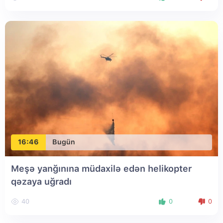
16:46
Bugün
Meşə yanğınına müdaxilə edən helikopter
qəzaya uğradı
40
0
0