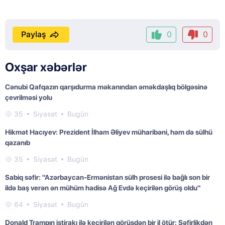
Paylaş
0
0
Oxşar xəbərlər
Cənubi Qafqazın qarşıdurma məkanından əməkdaşlıq bölgəsinə
çevrilməsi yolu
35
Siyasət
Bugün
Hikmət Hacıyev: Prezident İlham Əliyev müharibəni, həm də sülhü
qazanıb
35
Siyasət
Bugün
Sabiq səfir: "Azərbaycan-Ermənistan sülh prosesi ilə bağlı son bir
ildə baş verən ən mühüm hadisə Ağ Evdə keçirilən görüş oldu"
64
Siyasət
Bugün
Donald Trampın iştirakı ilə keçirilən görüşdən bir il ötür: Səfirlikdən