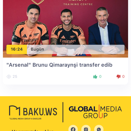
16:24
Bugün
"Arsenal" Brunu Qimaraynşi transfer edib
25
0
0