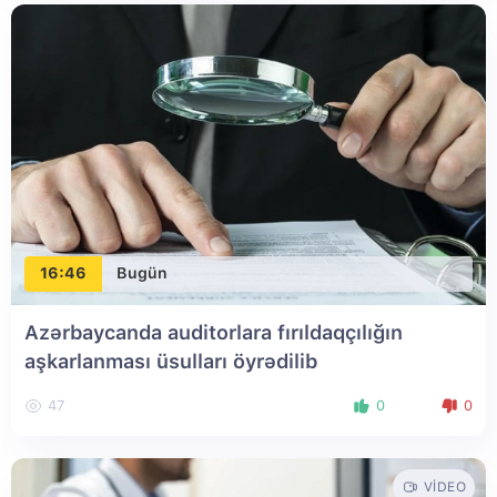
16:46
Bugün
Azərbaycanda auditorlara fırıldaqçılığın
aşkarlanması üsulları öyrədilib
47
0
0
VIDEO