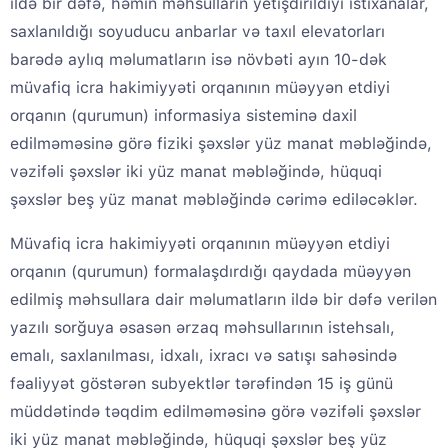
ildə bir dəfə, həmin məhsulların yetişdirildiyi istixanalar,
saxlanıldığı soyuducu anbarlar və taxıl elevatorları
barədə aylıq məlumatların isə növbəti ayın 10-dək
müvafiq icra hakimiyyəti orqanının müəyyən etdiyi
orqanın (qurumun) informasiya sisteminə daxil
edilməməsinə görə fiziki şəxslər yüz manat məbləğində,
vəzifəli şəxslər iki yüz manat məbləğində, hüquqi
şəxslər beş yüz manat məbləğində cərimə ediləcəklər.
Müvafiq icra hakimiyyəti orqanının müəyyən etdiyi
orqanın (qurumun) formalaşdırdığı qaydada müəyyən
edilmiş məhsullara dair məlumatların ildə bir dəfə verilən
yazılı sorğuya əsasən ərzaq məhsullarının istehsalı,
emalı, saxlanılması, idxalı, ixracı və satışı sahəsində
fəaliyyət göstərən subyektlər tərəfindən 15 iş günü
müddətində təqdim edilməməsinə görə vəzifəli şəxslər
iki yüz manat məbləğində, hüquqi şəxslər beş yüz