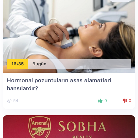
16:35
Bugün
Hormonal pozuntuların əsas əlamətləri
hansılardır?
54
0
0