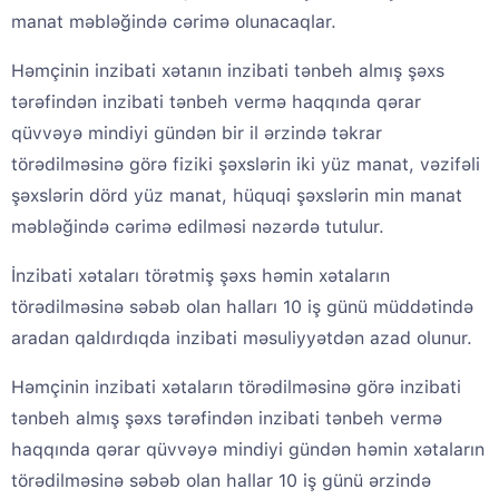
manat məbləğində cərimə olunacaqlar.
Həmçinin inzibati xətanın inzibati tənbeh almış şəxs
tərəfindən inzibati tənbeh vermə haqqında qərar
qüvvəyə mindiyi gündən bir il ərzində təkrar
törədilməsinə görə fiziki şəxslərin iki yüz manat, vəzifəli
şəxslərin dörd yüz manat, hüquqi şəxslərin min manat
məbləğində cərimə edilməsi nəzərdə tutulur.
İnzibati xətaları törətmiş şəxs həmin xətaların
törədilməsinə səbəb olan halları 10 iş günü müddətində
aradan qaldırdıqda inzibati məsuliyyətdən azad olunur.
Həmçinin inzibati xətaların törədilməsinə görə inzibati
tənbeh almış şəxs tərəfindən inzibati tənbeh vermə
haqqında qərar qüvvəyə mindiyi gündən həmin xətaların
törədilməsinə səbəb olan hallar 10 iş günü ərzində