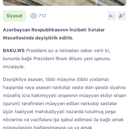
+
A
Siyasət
712
A-
Azərbaycan Respublikasının İnzibati Xətalar
Məcəlləsində dəyişiklik edilib.
BAKU.WS
President.az-a istinadən xəbər verir ki,
bununla bağlı Prezident İlham Əliyev yeni qanunu
imzalayıb.
Dəyişikliyə əsasən, tibbi müayinə (tibbi yoxlama)
haqqında rəyə əsasən narkoloji xəstə olan şəxslə siyahısı
müvafiq icra hakimiyyəti orqanının müəyyən etdiyi orqan
(qurum) tərəfindən müəyyən edilən narkoloji xəstələr
üçün fəaliyyət məhdudiyyəti nəzərdə tutulmuş peşə
növlərinə və vəzifələrə işə qəbul edilməsi ilə bağlı əmək
müqaviləsinin bağlanılmasına və ya əmək