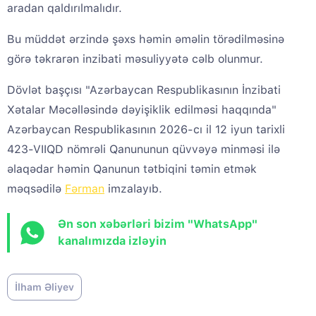
aradan qaldırılmalıdır.
Bu müddət ərzində şəxs həmin əməlin törədilməsinə
görə təkrarən inzibati məsuliyyətə cəlb olunmur.
Dövlət başçısı "Azərbaycan Respublikasının İnzibati
Xətalar Məcəlləsində dəyişiklik edilməsi haqqında"
Azərbaycan Respublikasının 2026-cı il 12 iyun tarixli
423-VIIQD nömrəli Qanununun qüvvəyə minməsi ilə
əlaqədar həmin Qanunun tətbiqini təmin etmək
məqsədilə
Fərman
imzalayıb.
Ən son xəbərləri bizim "WhatsApp"
kanalımızda izləyin
İlham Əliyev