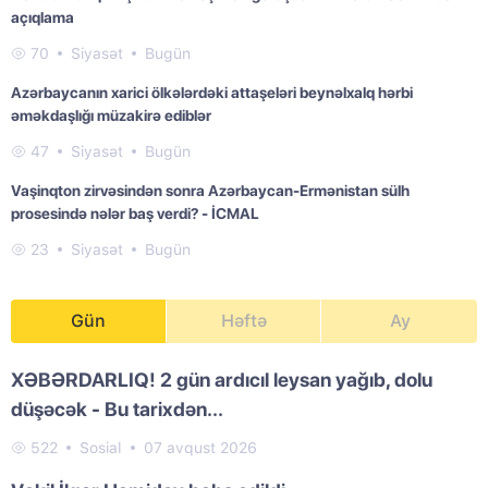
açıqlama
70
Siyasət
Bugün
Azərbaycanın xarici ölkələrdəki attaşeləri beynəlxalq hərbi
əməkdaşlığı müzakirə ediblər
47
Siyasət
Bugün
Vaşinqton zirvəsindən sonra Azərbaycan-Ermənistan sülh
prosesində nələr baş verdi? - İCMAL
23
Siyasət
Bugün
Gün
Həftə
Ay
XƏBƏRDARLIQ! 2 gün ardıcıl leysan yağıb, dolu
düşəcək - Bu tarixdən...
522
Sosial
07 avqust 2026