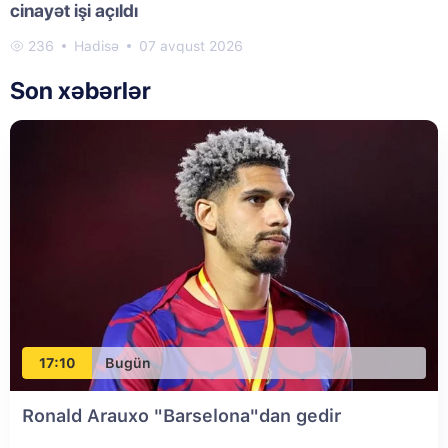
cinayət işi açıldı
236
Hadisə
07 avqust 2026
Son xəbərlər
17:10
Bugün
Ronald Arauxo "Barselona"dan gedir