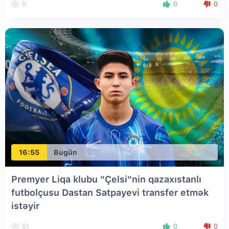
0
0
0
16:55
Bugün
Premyer Liqa klubu "Çelsi"nin qazaxıstanlı
futbolçusu Dastan Satpayevi transfer etmək
istəyir
51
0
0