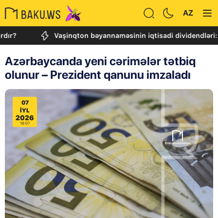
AZ
Vaşinqton bəyannaməsinin iqtisadi dividendləri: Sabitlik
Azərbaycanda yeni cərimələr tətbiq
olunur – Prezident qanunu imzaladı
07
IYL
2026
16:07