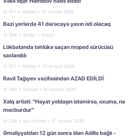
Vəkil İlqar Həmidov həbs edildi
411
Hadisə
07 avqust 2026
Bəzi yerlərdə 41 dərəcəyə yaxın isti olacaq
364
Sosial
Bugün
Lökbatanda təhlükə saçan moped sürücüsü
saxlanıldı
301
Hadisə
07 avqust 2026
Ravil Tağıyev vəzifəsindən AZAD EDİLDİ
286
Siyasət
07 avqust 2026
Xalq artisti: "Həyat yoldaşın istəmirsə, oxuma, nə
məcburdur"
249
Şou-biznes
07 avqust 2026
Əməliyyatdan 12 gün sonra ölən Adillə bağlı -