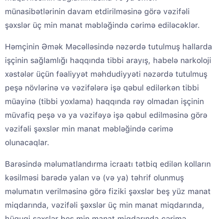
münasibətlərinin davam etdirilməsinə görə vəzifəli
şəxslər üç min manat məbləğində cərimə ediləcəklər.
Həmçinin Əmək Məcəlləsində nəzərdə tutulmuş hallarda
işçinin sağlamlığı haqqında tibbi arayış, habelə narkoloji
xəstələr üçün fəaliyyət məhdudiyyəti nəzərdə tutulmuş
peşə növlərinə və vəzifələrə işə qəbul edilərkən tibbi
müayinə (tibbi yoxlama) haqqında rəy olmadan işçinin
müvafiq peşə və ya vəzifəyə işə qəbul edilməsinə görə
vəzifəli şəxslər min manat məbləğində cərimə
olunacaqlar.
Barəsində məlumatlandırma icraatı tətbiq edilən kolların
kəsilməsi barədə yalan və (və ya) təhrif olunmuş
məlumatın verilməsinə görə fiziki şəxslər beş yüz manat
miqdarında, vəzifəli şəxslər üç min manat miqdarında,
hüquqi şəxslər beş min manat miqdarında cərimə