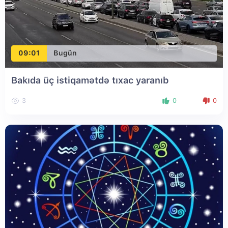
09:01
Bugün
Bakıda üç istiqamətdə tıxac yaranıb
3
0
0