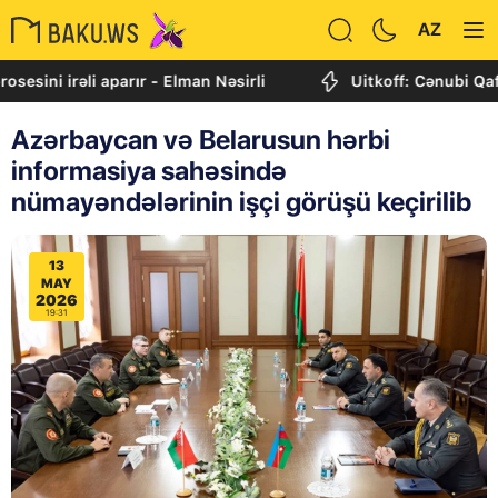
AZ
 irəli aparır - Elman Nəsirli
Uitkoff: Cənubi Qafqaz da
Azərbaycan və Belarusun hərbi
informasiya sahəsində
nümayəndələrinin işçi görüşü keçirilib
13
MAY
2026
19:31