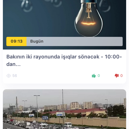
09:13
Bugün
Bakının iki rayonunda işıqlar sönəcək - 10:00-
dan...
56
0
0