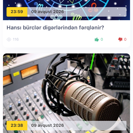
23:59
09 avqust 2026
Hansı bürclər digərlərindən fərqlənir?
116
0
0
23:38
09 avqust 2026