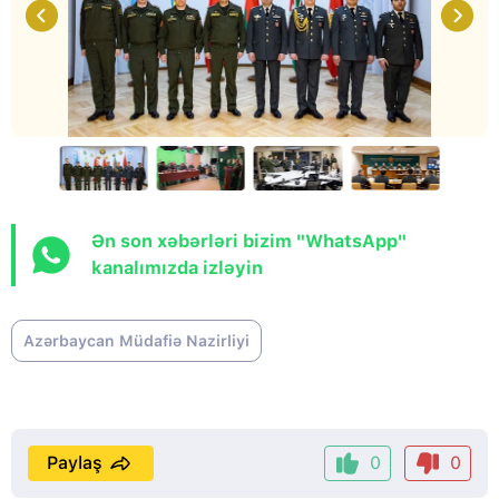
Ən son xəbərləri bizim "WhatsApp"
kanalımızda izləyin
Azərbaycan Müdafiə Nazirliyi
Paylaş
0
0