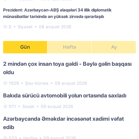
Prezident: Azərbaycan-ABŞ əlaqələri 34 illik diplomatik
münasibətlər tarixində ən yüksək zirvədə qərarlaşıb
0
Siyasət
08 avqust 2026
Gün
Həftə
Ay
2 mindən çox insan toya gəldi - Bəylə gəlin başqası
oldu
1929
Şou-biznes
09 avqust 2026
Bakıda sürücü avtomobili yolun ortasında saxladı
671
Sosial
09 avqust 2026
Azərbaycanda Əməkdar incəsənət xadimi vəfat
edib
533
Hadisə
09 avqust 2026