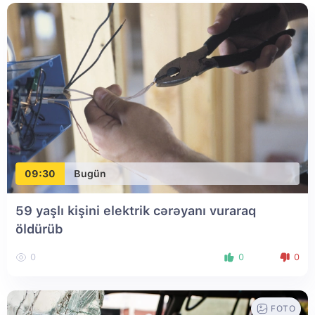
09:30
Bugün
59 yaşlı kişini elektrik cərəyanı vuraraq
öldürüb
0
0
0
FOTO