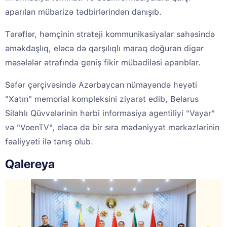
aparılan mübarizə tədbirlərindən danışıb.
Tərəflər, həmçinin strateji kommunikasiyalar sahəsində
əməkdaşlıq, eləcə də qarşılıqlı maraq doğuran digər
məsələlər ətrafında geniş fikir mübadiləsi aparıblar.
Səfər çərçivəsində Azərbaycan nümayəndə heyəti
"Xatın" memorial kompleksini ziyarət edib, Belarus
Silahlı Qüvvələrinin hərbi informasiya agentiliyi "Vayar"
və "VoenTV", eləcə də bir sıra mədəniyyət mərkəzlərinin
fəaliyyəti ilə tanış olub.
Qalereya