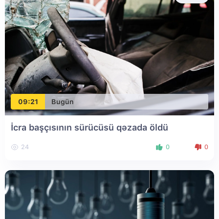
09:21
Bugün
İcra başçısının sürücüsü qəzada öldü
24
0
0