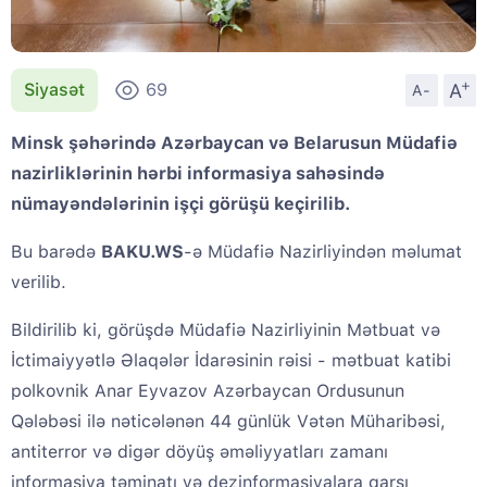
+
A
Siyasət
69
A-
Minsk şəhərində Azərbaycan və Belarusun Müdafiə
nazirliklərinin hərbi informasiya sahəsində
nümayəndələrinin işçi görüşü keçirilib.
Bu barədə
BAKU.WS
-ə Müdafiə Nazirliyindən məlumat
verilib.
Bildirilib ki, görüşdə Müdafiə Nazirliyinin Mətbuat və
İctimaiyyətlə Əlaqələr İdarəsinin rəisi - mətbuat katibi
polkovnik Anar Eyvazov Azərbaycan Ordusunun
Qələbəsi ilə nəticələnən 44 günlük Vətən Müharibəsi,
antiterror və digər döyüş əməliyyatları zamanı
informasiya təminatı və dezinformasiyalara qarşı