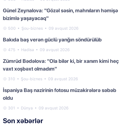
Günel Zeynalova: "Gözəl səsin, mahnıların həmişə
bizimlə yaşayacaq"
500
Şou-biznes
09 avqust 2026
Bakıda baş verən güclü yanğın söndürülüb
475
Hadisə
09 avqust 2026
Zümrüd Bədəlova: "Ola bilər ki, bir xanım kimi heç
vaxt xoşbəxt olmadım"
310
Şou-biznes
09 avqust 2026
İspaniya Baş nazirinin fotosu müzakirələrə səbəb
oldu
301
Dünya
09 avqust 2026
Son xəbərlər