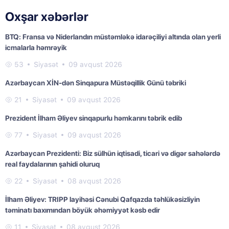
Oxşar xəbərlər
BTQ: Fransa və Niderlandın müstəmləkə idarəçiliyi altında olan yerli
icmalarla həmrəyik
53
Siyasət
09 avqust 2026
Azərbaycan XİN-dən Sinqapura Müstəqillik Günü təbriki
21
Siyasət
09 avqust 2026
Prezident İlham Əliyev sinqapurlu həmkarını təbrik edib
77
Siyasət
09 avqust 2026
Azərbaycan Prezidenti: Biz sülhün iqtisadi, ticari və digər sahələrdə
real faydalarının şahidi oluruq
22
Siyasət
08 avqust 2026
İlham Əliyev: TRIPP layihəsi Cənubi Qafqazda təhlükəsizliyin
təminatı baxımından böyük əhəmiyyət kəsb edir
11
Siyasət
08 avqust 2026