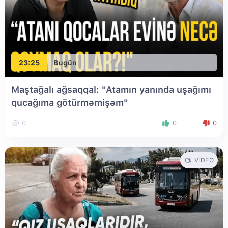
23:25
Bugün
Maştağalı ağsaqqal: "Atamın yanında uşağımı
qucağıma götürməmişəm"
0
0
0
VIDEO