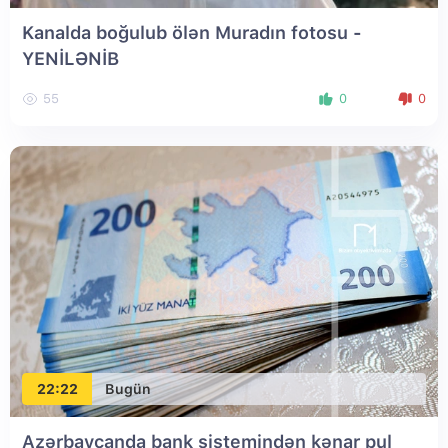
Kanalda boğulub ölən Muradın fotosu
-
YENİLƏNİB
55
0
0
22:22
Bugün
Azərbaycanda bank sistemindən kənar pul