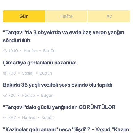
Gün
Həftə
Ay
"Tarqovı"da 3 obyektdə və evdə baş verən yanğın
söndürülüb
1010
Hadisə
Bugün
Çimərliyə gedənlərin nəzərinə!
790
Sosial
Bugün
Bakıda 35 yaşlı vəzifəli şəxs evində ölü tapıldı
725
Hadisə
Bugün
"Tarqovı"dakı güclü yanğından GÖRÜNTÜLƏR
667
Hadisə
Bugün
"Kazinolar qəhrəmanı" necə "ilişdi"? - Yaxud "Kazım