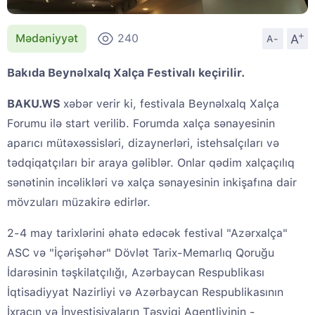
+
A
Mədəniyyət
240
A-
Bakıda Beynəlxalq Xalça Festivalı keçirilir.
BAKU.WS
xəbər verir ki, festivala Beynəlxalq Xalça
Forumu ilə start verilib. Forumda xalça sənayesinin
aparıcı mütəxəssisləri, dizaynerləri, istehsalçıları və
tədqiqatçıları bir araya gəliblər. Onlar qədim xalçaçılıq
sənətinin incəlikləri və xalça sənayesinin inkişafına dair
mövzuları müzakirə edirlər.
2-4 may tarixlərini əhatə edəcək festival "Azərxalça"
ASC və "İçərişəhər" Dövlət Tarix-Memarlıq Qoruğu
İdarəsinin təşkilatçılığı, Azərbaycan Respublikası
İqtisadiyyat Nazirliyi və Azərbaycan Respublikasının
İxracın və İnvestisiyaların Təşviqi Agentliyinin -