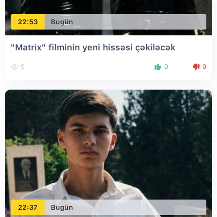
22:53
Bugün
"Matrix" filminin yeni hissəsi çəkiləcək
9
0
0
22:37
Bugün