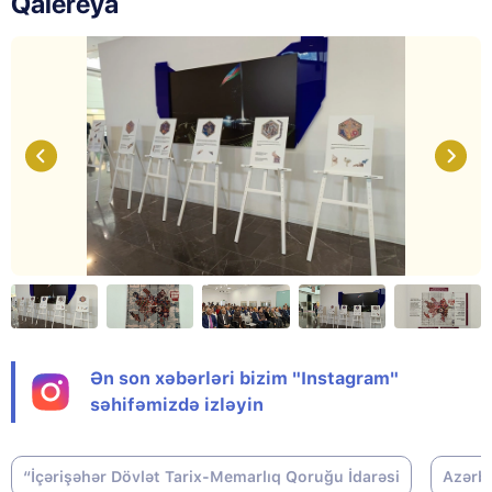
Qalereya
Ən son xəbərləri bizim "Instagram"
səhifəmizdə izləyin
“İçərişəhər Dövlət Tarix-Memarlıq Qoruğu İdarəsi
Azərb