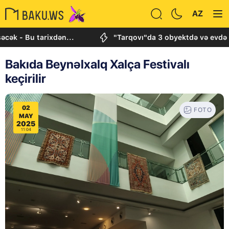
AZ
u tarixdən...
"Tarqovı"da 3 obyektdə və evdə baş ve
Bakıda Beynəlxalq Xalça Festivalı
keçirilir
02
FOTO
MAY
2025
11:04