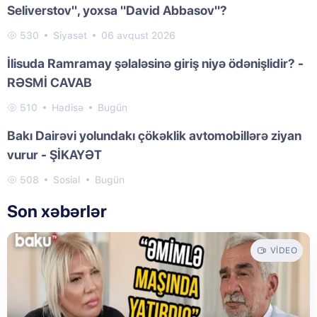
Seliverstov", yoxsa "David Abbasov"?
530
Siyasət
06 avqust 2026
İlisuda Ramramay şəlaləsinə giriş niyə ödənişlidir? -
RƏSMİ CAVAB
510
Hadisə
Bugün
Bakı Dairəvi yolundakı çökəklik avtomobillərə ziyan
vurur - ŞİKAYƏT
508
Sosial
Bugün
Son xəbərlər
VIDEO