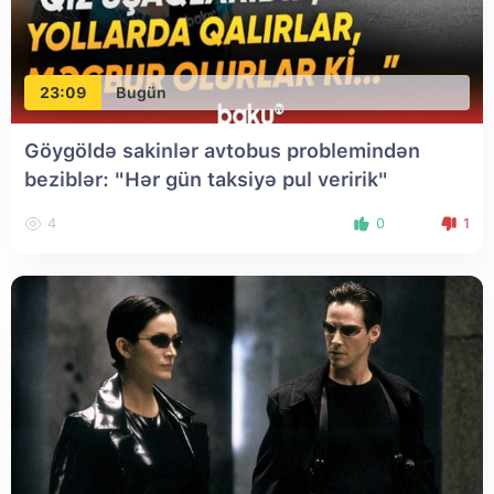
23:09
Bugün
Göygöldə sakinlər avtobus problemindən
beziblər: "Hər gün taksiyə pul veririk"
4
0
1