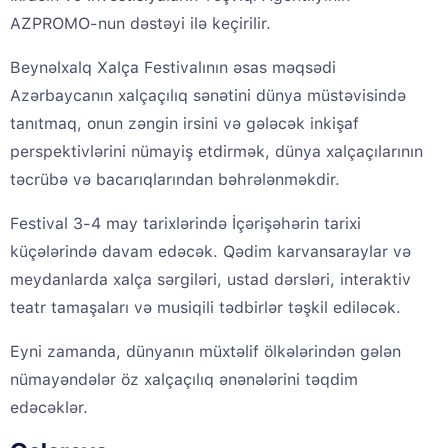
AZPROMO-nun dəstəyi ilə keçirilir.
Beynəlxalq Xalça Festivalının əsas məqsədi
Azərbaycanın xalçaçılıq sənətini dünya müstəvisində
tanıtmaq, onun zəngin irsini və gələcək inkişaf
perspektivlərini nümayiş etdirmək, dünya xalçaçılarının
təcrübə və bacarıqlarından bəhrələnməkdir.
Festival 3-4 may tarixlərində İçərişəhərin tarixi
küçələrində davam edəcək. Qədim karvansaraylar və
meydanlarda xalça sərgiləri, ustad dərsləri, interaktiv
teatr tamaşaları və musiqili tədbirlər təşkil ediləcək.
Eyni zamanda, dünyanın müxtəlif ölkələrindən gələn
nümayəndələr öz xalçaçılıq ənənələrini təqdim
edəcəklər.