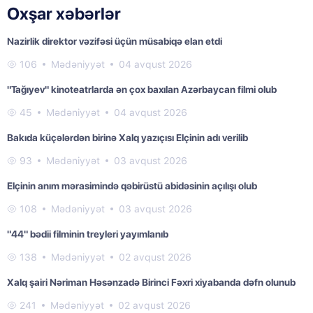
Oxşar xəbərlər
Nazirlik direktor vəzifəsi üçün müsabiqə elan etdi
106
Mədəniyyət
04 avqust 2026
"Tağıyev" kinoteatrlarda ən çox baxılan Azərbaycan filmi olub
45
Mədəniyyət
04 avqust 2026
Bakıda küçələrdən birinə Xalq yazıçısı Elçinin adı verilib
93
Mədəniyyət
03 avqust 2026
Elçinin anım mərasimində qəbirüstü abidəsinin açılışı olub
108
Mədəniyyət
03 avqust 2026
"44" bədii filminin treyleri yayımlanıb
138
Mədəniyyət
02 avqust 2026
Xalq şairi Nəriman Həsənzadə Birinci Fəxri xiyabanda dəfn olunub
241
Mədəniyyət
02 avqust 2026