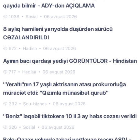
qayıda bilmir - ADY-dən AÇIQLAMA
1038
Sosial
06 avqust 2026
8 aylıq hamiləni yarıyolda düşürdən sürücü
CƏZALANDIRILDI
972
Hadisə
06 avqust 2026
Ayının bacı qardaşı yediyi GÖRÜNTÜLƏR - Hindistan
717
Hadisə
06 avqust 2026
"Yeraltı"nın 17 yaşlı aktrisanın atası prokurorluğa
müraciət etdi: "Qızımla münasibət qurub"
332
Şou-biznes
06 avqust 2026
"Bəniz" ləqəbli tiktokerə 10 il 3 ay həbs cəzası verildi
326
Sosial
06 avqust 2026
Bakı-Qazax yolunda təkəri partlayan maşın AŞDI -