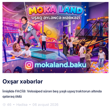
Oxşar xəbərlər
İmişlidə FACİƏ: Velosiped sürən beş yaşlı uşaq traktorun altında
qalaraq öldü
46
Hadisə
06 avqust 2026