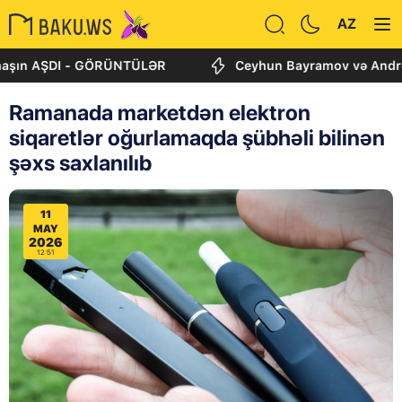
AZ
 AŞDI - GÖRÜNTÜLƏR
Ceyhun Bayramov və Andrey Sibiqa
Ramanada marketdən elektron
siqaretlər oğurlamaqda şübhəli bilinən
şəxs saxlanılıb
11
MAY
2026
12:51