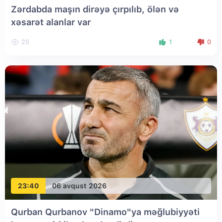
Zərdabda maşın dirəyə çırpılıb, ölən və
xəsarət alanlar var
25
1
0
23:40
06 avqust 2026
Qurban Qurbanov "Dinamo"ya məğlubiyyəti