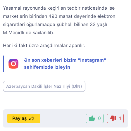
Yasamal rayonunda keçirilən tədbir nəticəsində isə
marketlərin birindən 490 manat dəyərində elektron
siqaretləri oğurlamaqda şübhəli bilinən 33 yaşlı
M.Məcidli də saxlanılıb.
Hər iki fakt üzrə araşdırmalar aparılır.
Ən son xəbərləri bizim "Instagram"
səhifəmizdə izləyin
Azərbaycan Daxili İşlər Nazirliyi (DİN)
Paylaş
0
1