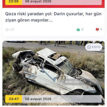
23:59
06 avqust 2026
Qəza riski yaradan yol: Dərin çuxurlar, hər gün
ziyan görən maşınlar...
20
0
1
FOTO
23:47
06 avqust 2026