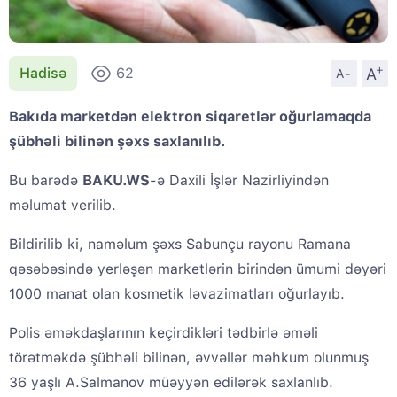
+
A
Hadisə
62
A-
Bakıda marketdən elektron siqaretlər oğurlamaqda
şübhəli bilinən şəxs saxlanılıb.
Bu barədə
BAKU.WS
-ə Daxili İşlər Nazirliyindən
məlumat verilib.
Bildirilib ki, naməlum şəxs Sabunçu rayonu Ramana
qəsəbəsində yerləşən marketlərin birindən ümumi dəyəri
1000 manat olan kosmetik ləvazimatları oğurlayıb.
Polis əməkdaşlarının keçirdikləri tədbirlə əməli
törətməkdə şübhəli bilinən, əvvəllər məhkum olunmuş
36 yaşlı A.Salmanov müəyyən edilərək saxlanlıb.