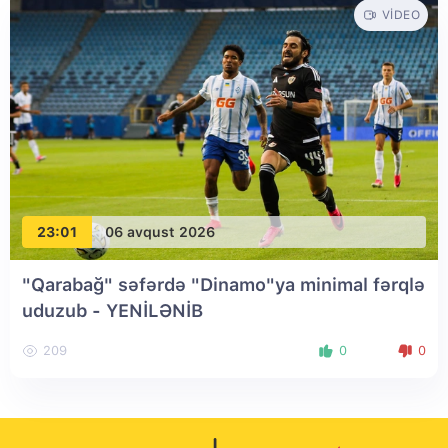
VIDEO
23:01
06 avqust 2026
"Qarabağ" səfərdə "Dinamo"ya minimal fərqlə
uduzub
- YENİLƏNİB
209
0
0