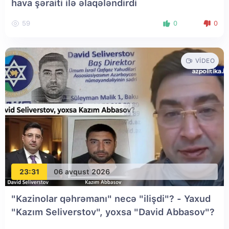
hava şəraiti ilə əlaqələndirdi
59
0
0
VIDEO
23:31
06 avqust 2026
"Kazinolar qəhrəmanı" necə "ilişdi"? - Yaxud
"Kazım Seliverstov", yoxsa "David Abbasov"?