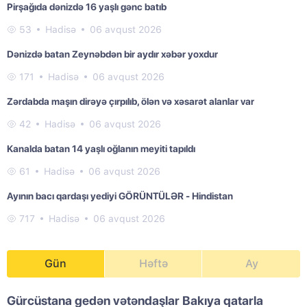
Pirşağıda dənizdə 16 yaşlı gənc batıb
53
Hadisə
06 avqust 2026
Dənizdə batan Zeynəbdən bir aydır xəbər yoxdur
171
Hadisə
06 avqust 2026
Zərdabda maşın dirəyə çırpılıb, ölən və xəsarət alanlar var
42
Hadisə
06 avqust 2026
Kanalda batan 14 yaşlı oğlanın meyiti tapıldı
61
Hadisə
06 avqust 2026
Ayının bacı qardaşı yediyi GÖRÜNTÜLƏR - Hindistan
717
Hadisə
06 avqust 2026
Gün
Həftə
Ay
Gürcüstana gedən vətəndaşlar Bakıya qatarla