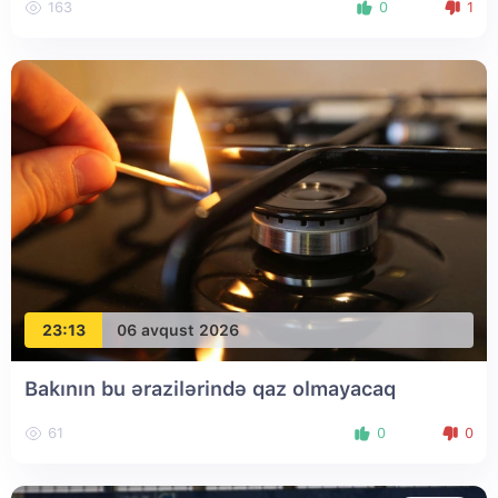
163
0
1
23:13
06 avqust 2026
Bakının bu ərazilərində qaz olmayacaq
61
0
0