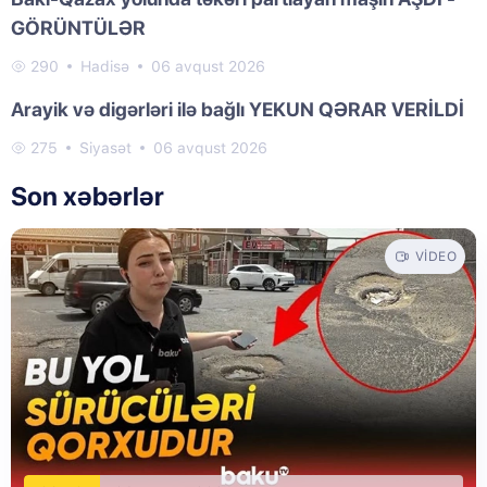
GÖRÜNTÜLƏR
290
Hadisə
06 avqust 2026
Arayik və digərləri ilə bağlı YEKUN QƏRAR VERİLDİ
275
Siyasət
06 avqust 2026
Son xəbərlər
VIDEO