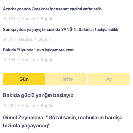
Azərbaycanda Əməkdar incəsənət xadimi vəfat edib
103
Hadisə
Bugün
Sumqayıtda yaşayış binasında YANĞIN: Sakinlər təxliyə edilib
51
Hadisə
Bugün
Bakıda "Hyundai" əks istiqamətə çıxdı
105
Hadisə
Bugün
Gün
Həftə
Ay
Bakıda güclü yanğın başlayıb
252
Hadisə
Bugün
Günel Zeynalova: "Gözəl səsin, mahnıların həmişə
bizimlə yaşayacaq"