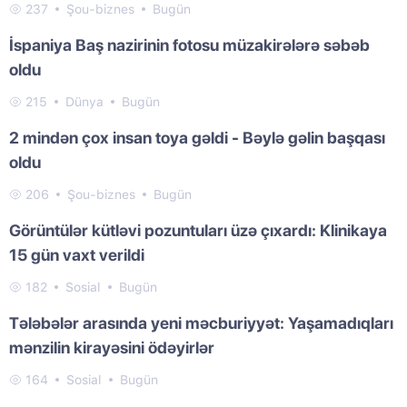
237
Şou-biznes
Bugün
İspaniya Baş nazirinin fotosu müzakirələrə səbəb
oldu
215
Dünya
Bugün
2 mindən çox insan toya gəldi - Bəylə gəlin başqası
oldu
206
Şou-biznes
Bugün
Görüntülər kütləvi pozuntuları üzə çıxardı: Klinikaya
15 gün vaxt verildi
182
Sosial
Bugün
Tələbələr arasında yeni məcburiyyət: Yaşamadıqları
mənzilin kirayəsini ödəyirlər
164
Sosial
Bugün