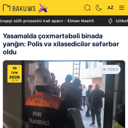
AZ
h prosesini irəli aparır - Elman Nəsirli
Uitkoff: Cənub
Yasamalda çoxmərtəbəli binada
yanğın: Polis və xilasedicilər səfərbər
oldu
10
VIDEO
IYN
2026
22:19