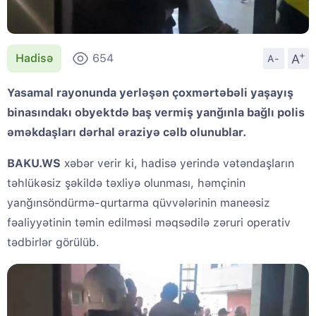
+
A
Hadisə
654
A-
Yasamal rayonunda yerləşən çoxmərtəbəli yaşayış
binasındakı obyektdə baş vermiş yanğınla bağlı polis
əməkdaşları dərhal əraziyə cəlb olunublar.
BAKU.WS
xəbər verir ki, hadisə yerində vətəndaşların
təhlükəsiz şəkildə təxliyə olunması, həmçinin
yanğınsöndürmə-qurtarma qüvvələrinin maneəsiz
fəaliyyətinin təmin edilməsi məqsədilə zəruri operativ
tədbirlər görülüb.