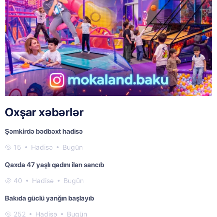
Oxşar xəbərlər
Şəmkirdə bədbəxt hadisə
15
Hadisə
Bugün
Qaxda 47 yaşlı qadını ilan sancıb
40
Hadisə
Bugün
Bakıda güclü yanğın başlayıb
252
Hadisə
Bugün