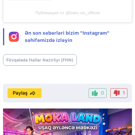
Публикация от @baku.ws_official
Ən son xəbərləri bizim "Instagram"
səhifəmizdə izləyin
Fövqəladə Hallar Nazirliyi (FHN)
Paylaş
0
1