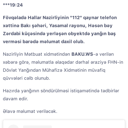
***19:24
Fövqəladə Hallar Nazirliyinin "112" qaynar telefon
xəttinə Bakı şəhəri, Yasamal rayonu, Həsən bəy
Zərdabi küçəsində yerləşən obyektdə yanğın baş
verməsi barədə məlumat daxil olub.
Nazirliyin Mətbuat xidmətindən
BAKU.WS
-ə verilən
xəbərə görə, məlumatla əlaqədar dərhal əraziyə FHN-in
Dövlət Yanğından Mühafizə Xidmətinin müvafiq
qüvvələri cəlb olunub.
Hazırda yanğının söndürülməsi istiqamətində tədbirlər
davam edir.
Əlavə məlumat veriləcək.