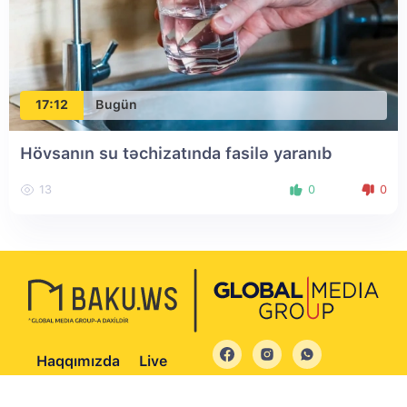
17:12
Bugün
Hövsanın su təchizatında fasilə yaranıb
13
0
0
Haqqımızda
Live