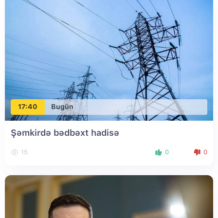
17:40
Bugün
Şəmkirdə bədbəxt hadisə
15
0
0