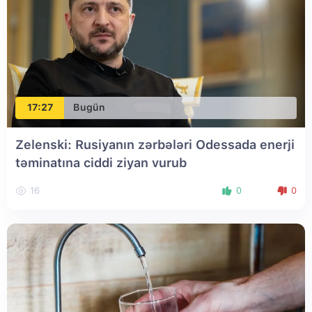
17:27
Bugün
Zelenski: Rusiyanın zərbələri Odessada enerji
təminatına ciddi ziyan vurub
16
0
0