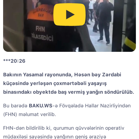
***20:26
Bakının Yasamal rayonunda, Həsən bəy Zərdabi
küçəsində yerləşən çoxmərtəbəli yaşayış
binasındakı obyektdə baş vermiş yanğın söndürülüb.
Bu barədə
BAKU.WS
-ə Fövqəladə Hallar Nazirliyindən
(FHN) məlumat verilib.
FHN-dən bildirilib ki, qurumun qüvvələrinin operativ
müdaxiləsi sayəsində yanğının geniş əraziyə