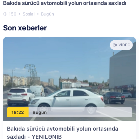
Bakıda sürücü avtomobili yolun ortasında saxladı
150
Sosial
Bugün
Son xəbərlər
VIDEO
18:22
Bugün
Bakıda sürücü avtomobili yolun ortasında
saxladı
- YENİLƏNİB