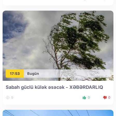
17:53
Bugün
Sabah güclü külək əsəcək - XƏBƏRDARLIQ
9
0
0