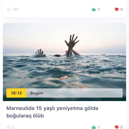
162
0
0
18:12
Bugün
Marneulidə 15 yaşlı yeniyetmə göldə
boğularaq ölüb
5
0
0