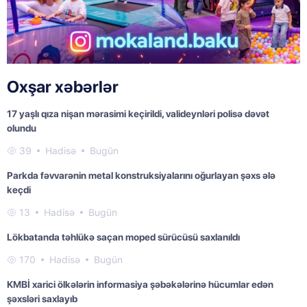
Oxşar xəbərlər
17 yaşlı qıza nişan mərasimi keçirildi, valideynləri polisə dəvət
olundu
39
Hadisə
Bugün
Parkda fəvvarənin metal konstruksiyalarını oğurlayan şəxs ələ
keçdi
13
Hadisə
Bugün
Lökbatanda təhlükə saçan moped sürücüsü saxlanıldı
170
Hadisə
Bugün
KMBİ xarici ölkələrin informasiya şəbəkələrinə hücumlar edən
şəxsləri saxlayıb