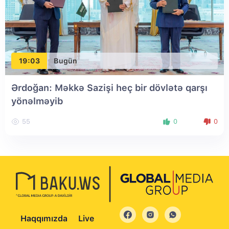
19:03
Bugün
Ərdoğan: Məkkə Sazişi heç bir dövlətə qarşı
yönəlməyib
55
0
0
Haqqımızda
Live