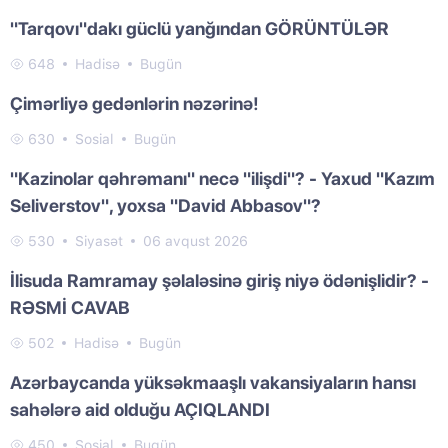
"Tarqovı"dakı güclü yanğından GÖRÜNTÜLƏR
648
Hadisə
Bugün
Çimərliyə gedənlərin nəzərinə!
630
Sosial
Bugün
"Kazinolar qəhrəmanı" necə "ilişdi"? - Yaxud "Kazım
Seliverstov", yoxsa "David Abbasov"?
530
Siyasət
06 avqust 2026
İlisuda Ramramay şəlaləsinə giriş niyə ödənişlidir? -
RƏSMİ CAVAB
502
Hadisə
Bugün
Azərbaycanda yüksəkmaaşlı vakansiyaların hansı
sahələrə aid olduğu AÇIQLANDI
450
Sosial
Bugün