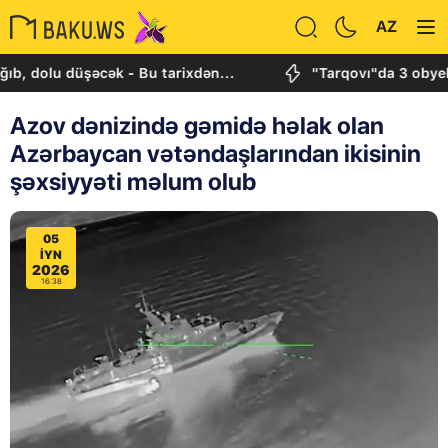
AZ
olu düşəcək - Bu tarixdən...
"Tarqovı"da 3 obyektdə 
Azov dənizində gəmidə həlak olan
Azərbaycan vətəndaşlarından ikisinin
şəxsiyyəti məlum olub
05
IYN
2026
16:38