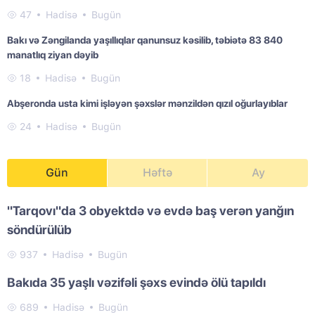
47
Hadisə
Bugün
Bakı və Zəngilanda yaşıllıqlar qanunsuz kəsilib, təbiətə 83 840
manatlıq ziyan dəyib
18
Hadisə
Bugün
Abşeronda usta kimi işləyən şəxslər mənzildən qızıl oğurlayıblar
24
Hadisə
Bugün
Gün
Həftə
Ay
"Tarqovı"da 3 obyektdə və evdə baş verən yanğın
söndürülüb
937
Hadisə
Bugün
Bakıda 35 yaşlı vəzifəli şəxs evində ölü tapıldı
689
Hadisə
Bugün