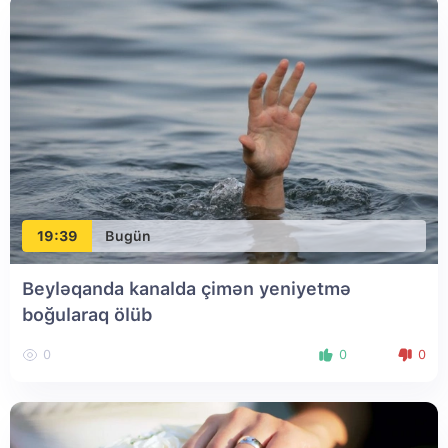
19:39
Bugün
Beyləqanda kanalda çimən yeniyetmə
boğularaq ölüb
0
0
0