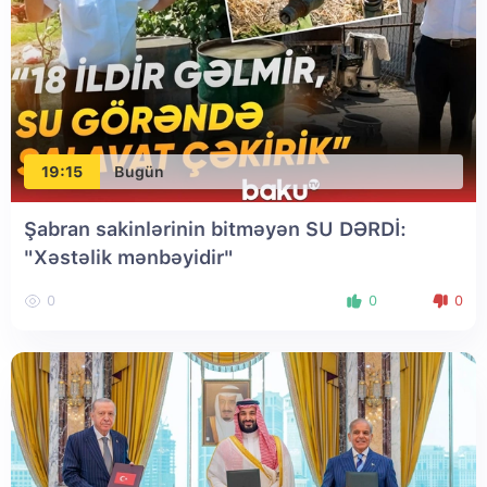
19:15
Bugün
Şabran sakinlərinin bitməyən SU DƏRDİ:
"Xəstəlik mənbəyidir"
0
0
0