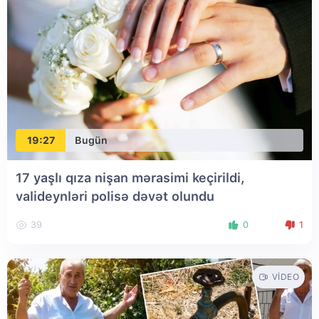
19:27
Bugün
17 yaşlı qıza nişan mərasimi keçirildi,
valideynləri polisə dəvət olundu
39
0
1
VIDEO