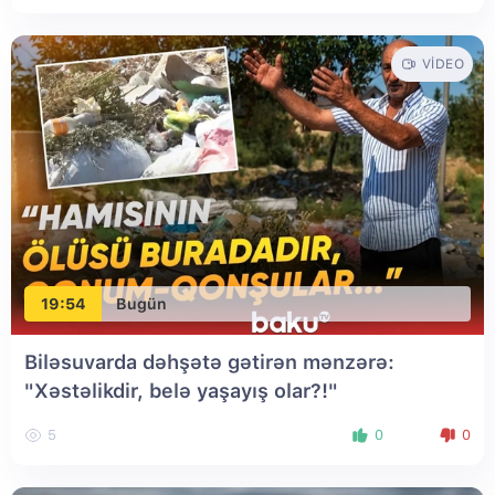
VIDEO
19:54
Bugün
Biləsuvarda dəhşətə gətirən mənzərə:
"Xəstəlikdir, belə yaşayış olar?!"
5
0
0