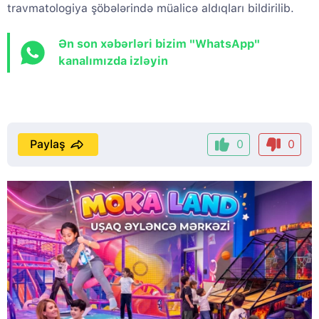
travmatologiya şöbələrində müalicə aldıqları bildirilib.
Ən son xəbərləri bizim "WhatsApp"
kanalımızda izləyin
Paylaş
0
0