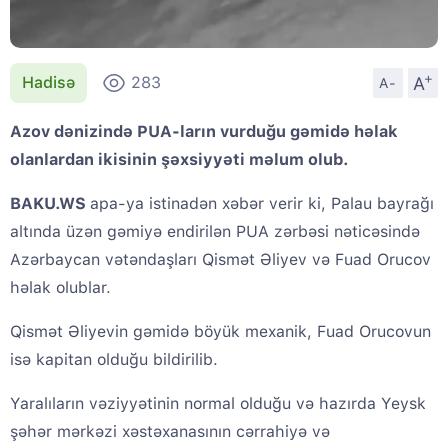
+
A
Hadisə
283
A-
Azov dənizində PUA-ların vurduğu gəmidə həlak
olanlardan ikisinin şəxsiyyəti məlum olub.
BAKU.WS
apa-ya istinadən xəbər verir ki, Palau bayrağı
altında üzən gəmiyə endirilən PUA zərbəsi nəticəsində
Azərbaycan vətəndaşları Qismət Əliyev və Fuad Orucov
həlak olublar.
Qismət Əliyevin gəmidə böyük mexanik, Fuad Orucovun
isə kapitan olduğu bildirilib.
Yaralıların vəziyyətinin normal olduğu və hazırda Yeysk
şəhər mərkəzi xəstəxanasının cərrahiyə və