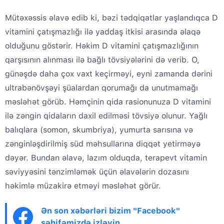
Mütəxəssis əlavə edib ki, bəzi tədqiqatlar yaşlandıqca D
vitamini çatışmazlığı ilə yaddaş itkisi arasında əlaqə
olduğunu göstərir. Həkim D vitamini çatışmazlığının
qarşısının alınması ilə bağlı tövsiyələrini də verib. O,
günəşdə daha çox vaxt keçirməyi, eyni zamanda dərini
ultrabənövşəyi şüalardan qorumağı da unutmamağı
məsləhət görüb. Həmçinin qida rasionunuza D vitamini
ilə zəngin qidaların daxil edilməsi tövsiyə olunur. Yağlı
balıqlara (somon, skumbriya), yumurta sarısına və
zənginləşdirilmiş süd məhsullarına diqqət yetirməyə
dəyər. Bundan əlavə, lazım olduqda, terapevt vitamin
səviyyəsini tənzimləmək üçün əlavələrin dozasını
həkimlə müzakirə etməyi məsləhət görür.
Ən son xəbərləri bizim "Facebook"
səhifəmizdə izləyin