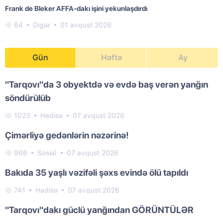
Frank de Bleker AFFA-dakı işini yekunlaşdırdı
64
Digər
01 avqust 2026
Gün
Həftə
Ay
"Tarqovı"da 3 obyektdə və evdə baş verən yanğın
söndürülüb
1023
Hadisə
07 avqust 2026
Çimərliyə gedənlərin nəzərinə!
966
Sosial
07 avqust 2026
Bakıda 35 yaşlı vəzifəli şəxs evində ölü tapıldı
741
Hadisə
07 avqust 2026
"Tarqovı"dakı güclü yanğından GÖRÜNTÜLƏR