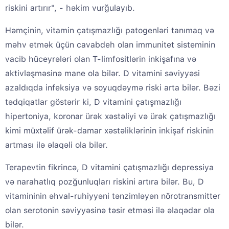
riskini artırır", - həkim vurğulayıb.
Həmçinin, vitamin çatışmazlığı patogenləri tanımaq və
məhv etmək üçün cavabdeh olan immunitet sisteminin
vacib hüceyrələri olan T-limfositlərin inkişafına və
aktivləşməsinə mane ola bilər. D vitamini səviyyəsi
azaldıqda infeksiya və soyuqdəymə riski arta bilər. Bəzi
tədqiqatlar göstərir ki, D vitamini çatışmazlığı
hipertoniya, koronar ürək xəstəliyi və ürək çatışmazlığı
kimi müxtəlif ürək-damar xəstəliklərinin inkişaf riskinin
artması ilə əlaqəli ola bilər.
Terapevtin fikrincə, D vitamini çatışmazlığı depressiya
və narahatlıq pozğunluqları riskini artıra bilər. Bu, D
vitamininin əhval-ruhiyyəni tənzimləyən nörotransmitter
olan serotonin səviyyəsinə təsir etməsi ilə əlaqədar ola
bilər.