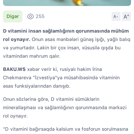
+
A
Digər
255
A-
D vitamini insan sağlamlığının qorunmasında mühüm
rol oynayır.
Onun əsas mənbələri günəş işığı, yağlı balıq
və yumurtadır. Lakin bir çox insan, xüsusilə qışda bu
vitamindən məhrum qalır.
BAKU.WS
xəbər verir ki, rusiyalı həkim İrina
Chekmareva "İzvestiya"ya müsahibəsində vitaminin
əsas funksiyalarından danışıb.
Onun sözlərinə görə, D vitamini sümüklərin
minerallaşması və sağlamlığının qorunmasında mərkəzi
rol oynayır.
"D vitamini bağırsaqda kalsium və fosforun sorulmasına