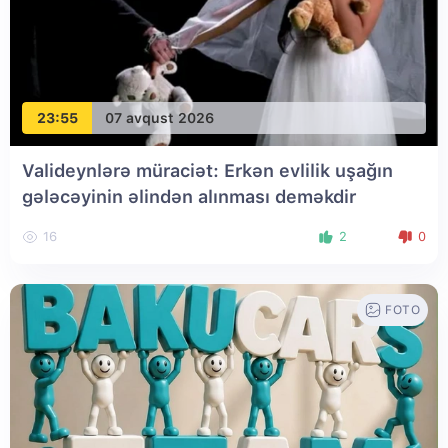
23:55
07 avqust 2026
Valideynlərə müraciət: Erkən evlilik uşağın
gələcəyinin əlindən alınması deməkdir
16
2
0
FOTO