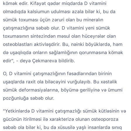
kömək edir. Kifayət qədər miqdarda D vitamini
olmadıqda kalsiumun udulması azala bilər ki, bu da
sümük toxuması üçün zəruri olan bu mineralın
çatışmazlığına səbəb olur. D vitamini yeni sümük
toxumasının sintezindən məsul olan hüceyrələr olan
osteoblastları aktivləşdirir. Bu, nəinki böyüklərdə, həm
də uşaqlıqda onların sağlamlığının qorunmasına kömək
edir", - deyə Çekmareva bildirib.
O, D vitamini çatışmazlığının fəsadlarından birinin
uşaqlarda raxit ola biləcəyini vurğulayıb. Bu xəstəlik
sümük deformasiyalarına, böyümə geriliyinə və ümumi
pozğunluğa səbəb olur.
"Yetkinlərdə D vitamini çatışmazlığı sümük kütləsinin və
gücünün itirilməsi ilə xarakterizə olunan osteoporoza
səbəb ola bilər ki, bu da xüsusilə yaşlı insanlarda sınıq