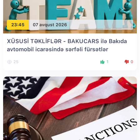
23:45
07 avqust 2026
XÜSUSİ TƏKLİFLƏR - BAKUCARS ilə Bakıda
avtomobil icarəsində sərfəli fürsətlər
25
1
0