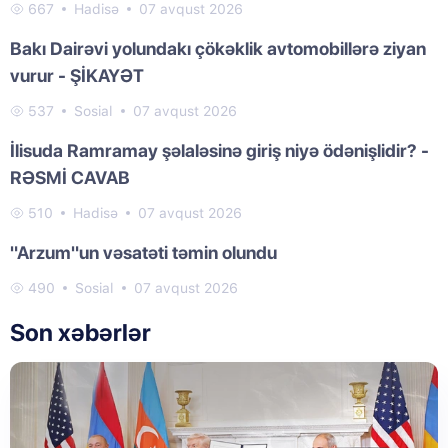
667
Hadisə
07 avqust 2026
Bakı Dairəvi yolundakı çökəklik avtomobillərə ziyan
vurur - ŞİKAYƏT
537
Sosial
07 avqust 2026
İlisuda Ramramay şəlaləsinə giriş niyə ödənişlidir? -
RƏSMİ CAVAB
510
Hadisə
07 avqust 2026
"Arzum"un vəsatəti təmin olundu
490
Sosial
07 avqust 2026
Son xəbərlər