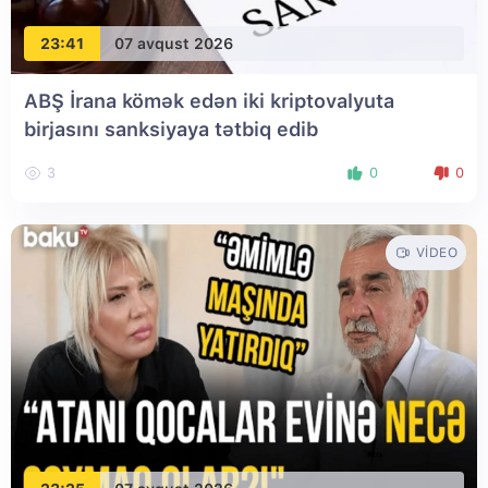
23:41
07 avqust 2026
ABŞ İrana kömək edən iki kriptovalyuta
birjasını sanksiyaya tətbiq edib
3
0
0
VIDEO