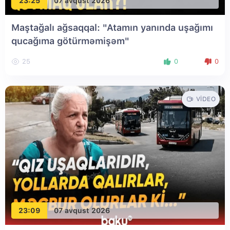
23:25
07 avqust 2026
Maştağalı ağsaqqal: "Atamın yanında uşağımı
qucağıma götürməmişəm"
25
0
0
VIDEO
23:09
07 avqust 2026