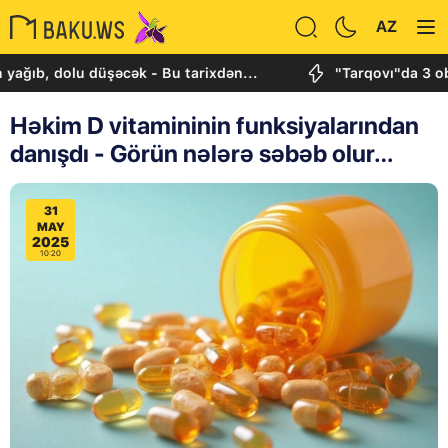
AZ
dolu düşəcək - Bu tarixdən...
"Tarqovı"da 3 obyektdə
Həkim D vitamininin funksiyalarından
danışdı - Görün nələrə səbəb olur…
31
MAY
2025
10:20