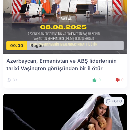
00:00
Bugün
Azərbaycan, Ermənistan və ABŞ liderlərinin
tarixi Vaşinqton görüşündən bir il ötür
33
0
0
FOTO