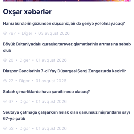
Oxşar xəbərlər
Hansı bürclərin gözündən düşsəniz, bir də geriyə yol olmayacaq?
797
Digər
03 avqust 2026
Böyük Britaniyadakı quraqlıq tərəvəz qiymətlərinin artmasına səbəb
olub
20
Digər
01 avqust 2026
Diaspor Gənclərinin 7-ci Yay Düşərgəsi Şərqi Zəngəzurda keçirilir
22
Digər
01 avqust 2026
Sabah çimərliklərdə hava şəraiti necə olacaq?
67
Digər
01 avqust 2026
Seutaya çatmağa çalışarkən həlak olan qanunsuz miqrantların sayı
67-yə çatıb
52
Digər
01 avqust 2026