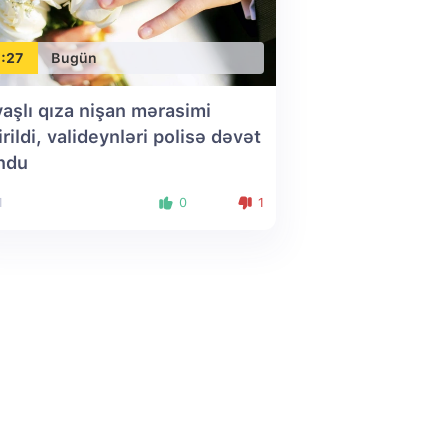
:27
Bugün
yaşlı qıza nişan mərasimi
irildi, valideynləri polisə dəvət
ndu
1
0
1