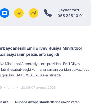
Qaynar xətt:
055 225 10 01
rbaycanəsilli Emil Əliyev Rusiya Minifutbol
osiasiyasının prezidenti seçildi
ya Minifutbol Assosiasiyasının prezidenti Emil Əliyev
kilatın hesabat-seçki konfransı zamanı yenidən bu vəzifəyə
iq görülüb. BAKU.WS Oxu.Az-a istinadə...
9
İdman
20:06 07 avqust 2026
la üzə
Qubada Avropa standartlarına cavab verən