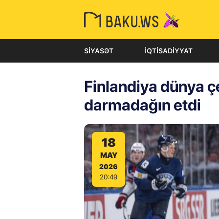
SIYASƏT
İQTISADIYYAT
Finlandiya dünya 
darmadağın etdi
18
MAY
2026
20:49