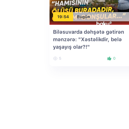
19:54
Bugün
Biləsuvarda dəhşətə gətirən
mənzərə: "Xəstəlikdir, belə
yaşayış olar?!"
5
0