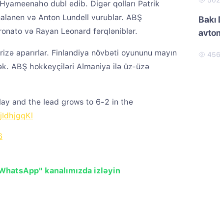
50
i Hyameenaho dubl edib. Digər qolları Patrik
alanen və Anton Lundell vurublar. ABŞ
Bakı 
onato və Rayan Leonard fərqləniblər.
avtom
zə aparırlar. Finlandiya növbəti oyununu mayın
45
cək. ABŞ hokkeyçiləri Almaniya ilə üz-üzə
lay and the lead grows to 6-2 in the
jIdhjgqKl
6
"WhatsApp" kanalımızda izləyin