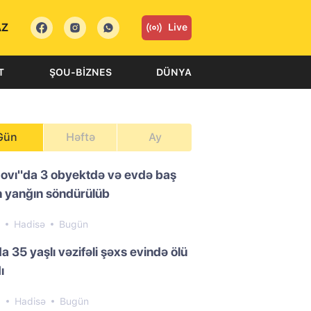
AZ
Live
T
ŞOU-BIZNES
DÜNYA
Gün
Həftə
Ay
ovı"da 3 obyektdə və evdə baş
 yanğın söndürülüb
7
Hadisə
Bugün
a 35 yaşlı vəzifəli şəxs evində ölü
ı
9
Hadisə
Bugün