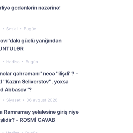
liyə gedənlərin nəzərinə!
4
Sosial
Bugün
ovı"dakı güclü yanğından
ÜNTÜLƏR
8
Hadisə
Bugün
nolar qəhrəmanı" necə "ilişdi"? -
 "Kazım Seliverstov", yoxsa
id Abbasov"?
0
Siyasət
06 avqust 2026
da Ramramay şəlaləsinə giriş niyə
işlidir? - RƏSMİ CAVAB