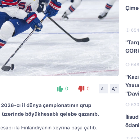
Çimər
65
"Tarq
GÖR
64
"Kazi
Yaxud
+
A
0
0
A-
"Dav
53
 2026-cı il dünya çempionatının qrup
 üzərində böyükhesablı qələbə qazanıb.
İlisu
ödən
esabı ilə Finlandiyanın xeyrinə başa çatıb.