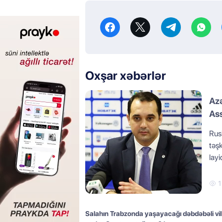
Oxşar xəbərlər
Azə
Ass
Rusi
təş
lay
1
Salahın Trabzonda yaşayacağı dəbdəbəli vil