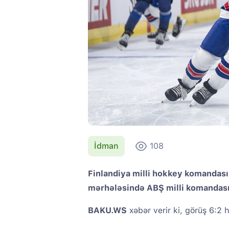
İdman
108
Finlandiya milli hokkey komandası
mərhələsində ABŞ milli komandası
BAKU.WS
xəbər verir ki, görüş 6:2 h