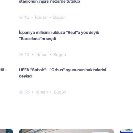
stadionun inşası nəzərdə tutulub
15
İdman
Bugün
İspaniya millisinin ulduzu "Real"a yox deyib
"Barselona"nı seçdi
70
İdman
Bugün
if -
UEFA "Sabah" - "Orhus" oyununun hakimlərini
dəyişdi
55
İdman
Bugün