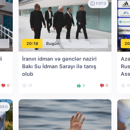
FOTO
20:18
Bugün
20
i
İranın idman və gənclər naziri
Azə
Bakı Su İdman Sarayı ilə tanış
Rus
olub
Ass
seç
0
10
0
0
1
IDEO