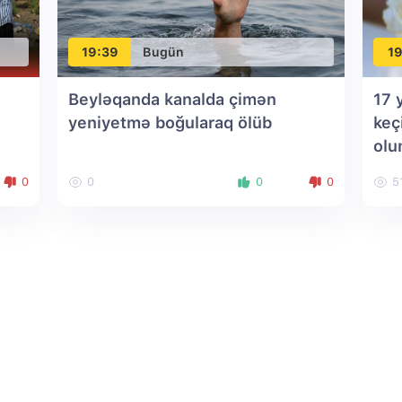
19:39
Bugün
19
Beyləqanda kanalda çimən
17 
yeniyetmə boğularaq ölüb
keç
olu
0
0
0
0
5