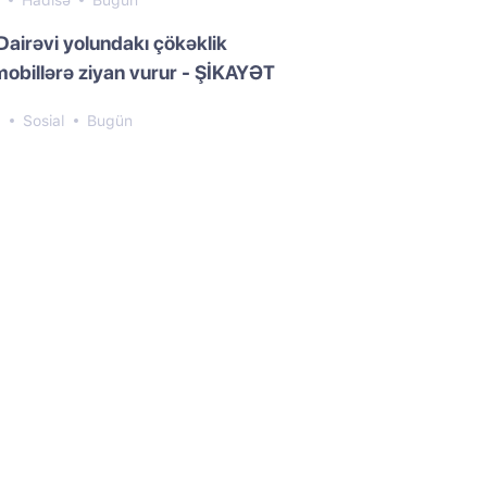
2
Hadisə
Bugün
Dairəvi yolundakı çökəklik
obillərə ziyan vurur - ŞİKAYƏT
6
Sosial
Bugün