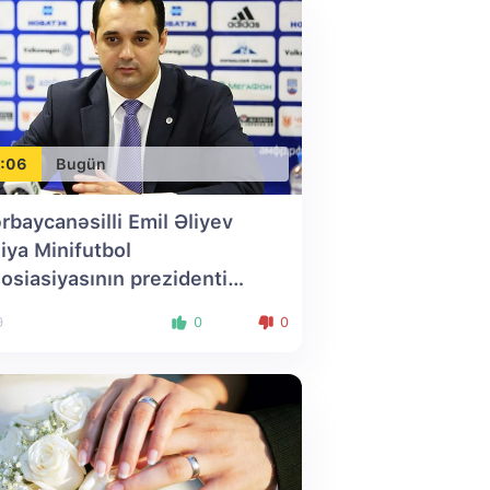
:06
Bugün
rbaycanəsilli Emil Əliyev
iya Minifutbol
osiasiyasının prezidenti
ildi
9
0
0