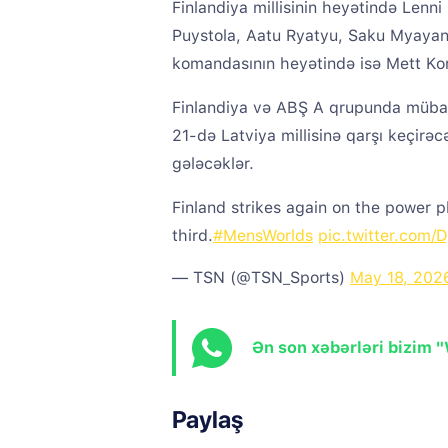
Finlandiya millisinin heyətində Lenn
Puystola, Aatu Ryatyu, Saku Myayan
komandasının heyətində isə Mett Kor
Finlandiya və ABŞ A qrupunda mübari
21-də Latviya millisinə qarşı keçirə
gələcəklər.
Finland strikes again on the power p
third.
#MensWorlds
pic.twitter.com/D
— TSN (@TSN_Sports)
May 18, 202
Ən son xəbərləri bizim 
Paylaş