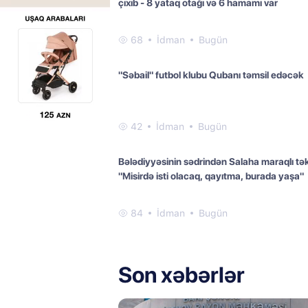
çıxıb - 8 yataq otağı və 6 hamamı var
68
İdman
Bugün
"Səbail" futbol klubu Qubanı təmsil edəcək
42
İdman
Bugün
Bələdiyyəsinin sədrindən Salaha maraqlı təkl
"Misirdə isti olacaq, qayıtma, burada yaşa"
84
İdman
Bugün
Son xəbərlər