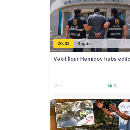
20:32
Bugün
Vəkil İlqar Həmidov həbs edild
7
0
V