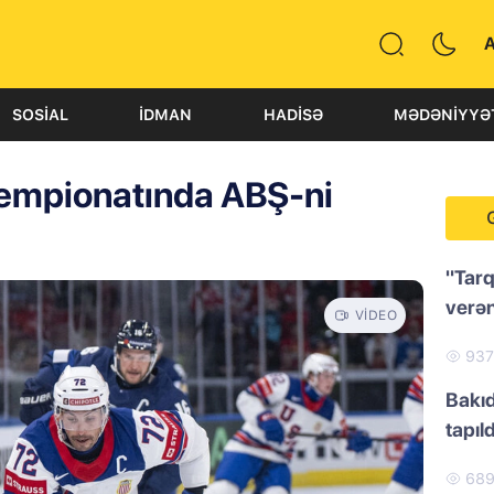
SOSIAL
İDMAN
HADISƏ
MƏDƏNIYYƏ
çempionatında ABŞ-ni
"Tarq
verən
VIDEO
93
Bakıd
tapıld
68