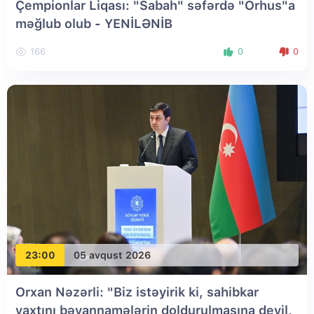
Çempionlar Liqası: "Sabah" səfərdə "Orhus"a
məğlub olub
- YENİLƏNİB
166
0
0
23:00
05 avqust 2026
Orxan Nəzərli: "Biz istəyirik ki, sahibkar
vaxtını bəyannamələrin doldurulmasına deyil,