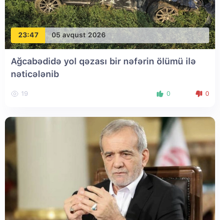
23:47
05 avqust 2026
Ağcabədidə yol qəzası bir nəfərin ölümü ilə
nəticələnib
19
0
0