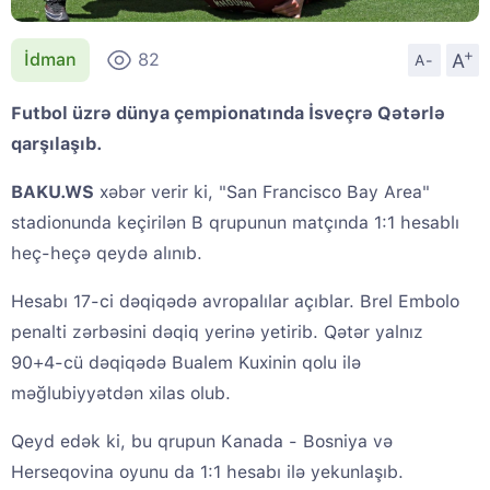
+
A
İdman
82
A-
Futbol üzrə dünya çempionatında İsveçrə Qətərlə
qarşılaşıb.
BAKU.WS
xəbər verir ki, "San Francisco Bay Area"
stadionunda keçirilən B qrupunun matçında 1:1 hesablı
heç-heçə qeydə alınıb.
Hesabı 17-ci dəqiqədə avropalılar açıblar. Brel Embolo
penalti zərbəsini dəqiq yerinə yetirib. Qətər yalnız
90+4-cü dəqiqədə Bualem Kuxinin qolu ilə
məğlubiyyətdən xilas olub.
Qeyd edək ki, bu qrupun Kanada - Bosniya və
Herseqovina oyunu da 1:1 hesabı ilə yekunlaşıb.