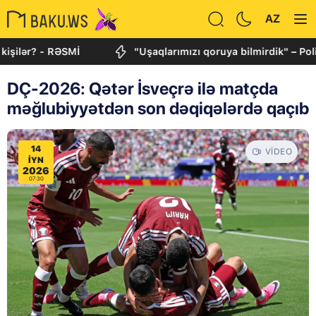
AZ
? - RƏSMİ
"Uşaqlarımızı qoruya bilmirdik" – Politoloq y
DÇ-2026: Qətər İsveçrə ilə matçda
məğlubiyyətdən son dəqiqələrdə qaçıb
14
VIDEO
IYN
2026
07:30