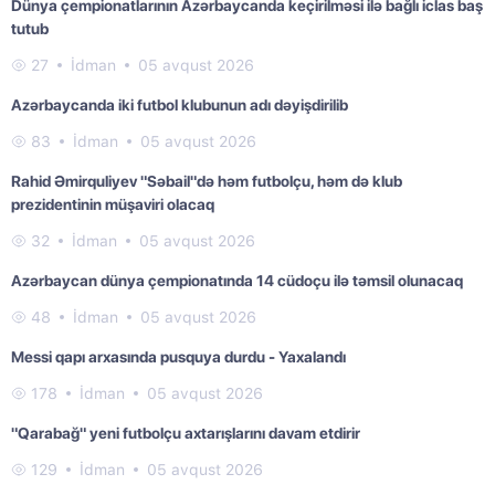
Dünya çempionatlarının Azərbaycanda keçirilməsi ilə bağlı iclas baş
tutub
27
İdman
05 avqust 2026
Azərbaycanda iki futbol klubunun adı dəyişdirilib
83
İdman
05 avqust 2026
Rahid Əmirquliyev "Səbail"də həm futbolçu, həm də klub
prezidentinin müşaviri olacaq
32
İdman
05 avqust 2026
Azərbaycan dünya çempionatında 14 cüdoçu ilə təmsil olunacaq
48
İdman
05 avqust 2026
Messi qapı arxasında pusquya durdu - Yaxalandı
178
İdman
05 avqust 2026
"Qarabağ" yeni futbolçu axtarışlarını davam etdirir
129
İdman
05 avqust 2026