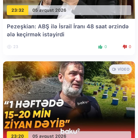
23:32
05 avqust 2026
Pezeşkian: ABŞ ilə İsrail İranı 48 saat ərzində
ələ keçirmək istəyirdi
23
0
0
VIDEO
23:20
05 avqust 2026