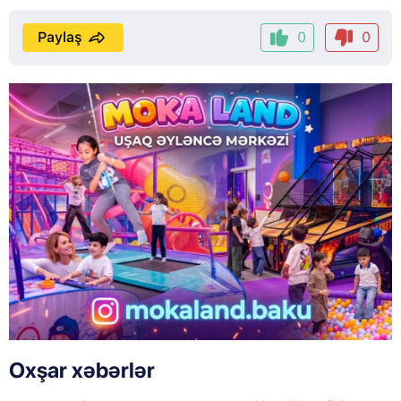
Paylaş
0
0
Oxşar xəbərlər