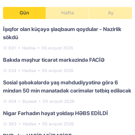
Gün
Həftə
Ay
İşıqfor olan küçəyə şlaqbaum qoydular - Nazirlik
sökdü
631
Hadisə
05 avqust 2026
Bakıda məşhur ticarət mərkəzində FACİƏ
524
Hadisə
05 avqust 2026
Sosial şəbəkələrdə yaş məhdudiyyətinə görə 6
mindən 50 min manatadək cərimələr tətbiq ediləcək
424
Siyasət
05 avqust 2026
Nigar Fərhadın həyat yoldaşı HƏBS EDİLDİ
363
Hadisə
05 avqust 2026