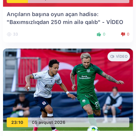
Arıçıların başına oyun açan hadisə:
"Baxımsızlıqdan 250 min ailə qalıb" - VİDEO
33
0
0
VIDEO
23:10
05 avqust 2026