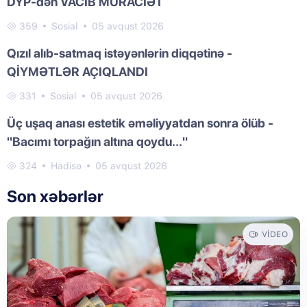
DYP-dən VACİB MÜRACİƏT
359
Sosial
05 avqust 2026
Qızıl alıb-satmaq istəyənlərin diqqətinə -
QİYMƏTLƏR AÇIQLANDI
331
Sosial
05 avqust 2026
Üç uşaq anası estetik əməliyyatdan sonra ölüb -
"Bacımı torpağın altına qoydu..."
324
Hadisə
05 avqust 2026
Son xəbərlər
VIDEO