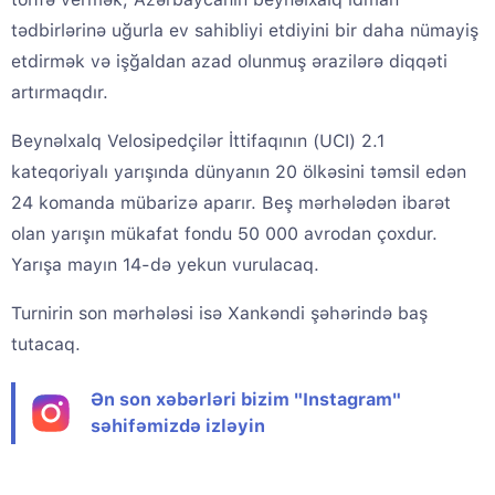
tədbirlərinə uğurla ev sahibliyi etdiyini bir daha nümayiş
etdirmək və işğaldan azad olunmuş ərazilərə diqqəti
artırmaqdır.
Beynəlxalq Velosipedçilər İttifaqının (UCI) 2.1
kateqoriyalı yarışında dünyanın 20 ölkəsini təmsil edən
24 komanda mübarizə aparır. Beş mərhələdən ibarət
olan yarışın mükafat fondu 50 000 avrodan çoxdur.
Yarışa mayın 14-də yekun vurulacaq.
Turnirin son mərhələsi isə Xankəndi şəhərində baş
tutacaq.
Ən son xəbərləri bizim "Instagram"
səhifəmizdə izləyin