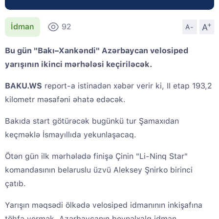
+
A
İdman
92
A-
Bu gün "Bakı–Xankəndi" Azərbaycan velosiped
yarışının ikinci mərhələsi keçiriləcək.
BAKU.WS
report-a istinadən xəbər verir ki, II etap 193,2
kilometr məsafəni əhatə edəcək.
Bakıda start götürəcək bugünkü tur Şamaxıdan
keçməklə İsmayıllıda yekunlaşacaq.
Ötən gün ilk mərhələdə finişə Çinin "Li-Ninq Star"
komandasının belaruslu üzvü Aleksey Şnirko birinci
çatıb.
Yarışın məqsədi ölkədə velosiped idmanının inkişafına
töhfə vermək, Azərbaycanın beynəlxalq idman