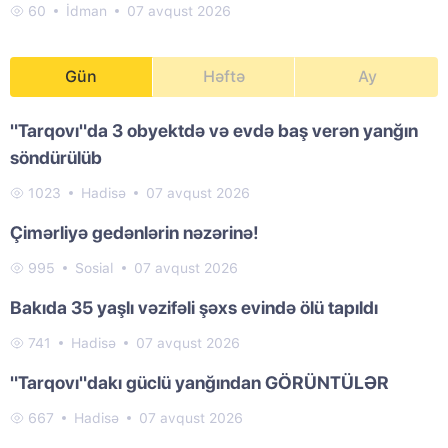
60
İdman
07 avqust 2026
Gün
Həftə
Ay
"Tarqovı"da 3 obyektdə və evdə baş verən yanğın
söndürülüb
1023
Hadisə
07 avqust 2026
Çimərliyə gedənlərin nəzərinə!
995
Sosial
07 avqust 2026
Bakıda 35 yaşlı vəzifəli şəxs evində ölü tapıldı
741
Hadisə
07 avqust 2026
"Tarqovı"dakı güclü yanğından GÖRÜNTÜLƏR
667
Hadisə
07 avqust 2026