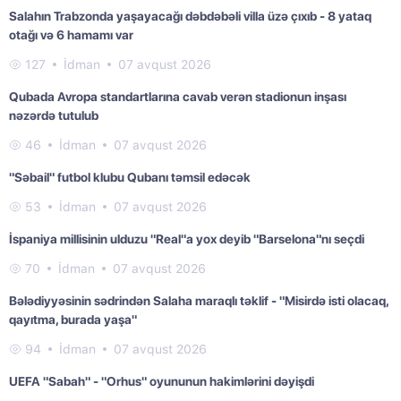
Salahın Trabzonda yaşayacağı dəbdəbəli villa üzə çıxıb - 8 yataq
otağı və 6 hamamı var
127
İdman
07 avqust 2026
Qubada Avropa standartlarına cavab verən stadionun inşası
nəzərdə tutulub
46
İdman
07 avqust 2026
"Səbail" futbol klubu Qubanı təmsil edəcək
53
İdman
07 avqust 2026
İspaniya millisinin ulduzu "Real"a yox deyib "Barselona"nı seçdi
70
İdman
07 avqust 2026
Bələdiyyəsinin sədrindən Salaha maraqlı təklif - "Misirdə isti olacaq,
qayıtma, burada yaşa"
94
İdman
07 avqust 2026
UEFA "Sabah" - "Orhus" oyununun hakimlərini dəyişdi