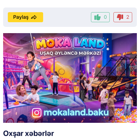
Paylaş
0
2
Oxşar xəbərlər