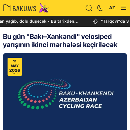
AZ
b, dolu düşəcək - Bu tarixdən...
"Tarqovı"da 3 obyek
Bu gün "Bakı–Xankəndi" velosiped
yarışının ikinci mərhələsi keçiriləcək
11
MAY
2026
09:11