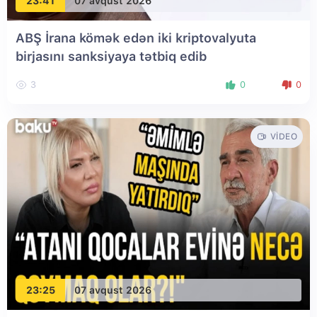
23:41
07 avqust 2026
ABŞ İrana kömək edən iki kriptovalyuta
birjasını sanksiyaya tətbiq edib
3
0
0
VIDEO
23:25
07 avqust 2026