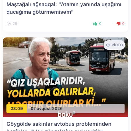
Maştağalı ağsaqqal: "Atamın yanında uşağımı
qucağıma götürməmişəm"
25
0
0
VIDEO
23:09
07 avqust 2026
Göygöldə sakinlər avtobus problemindən