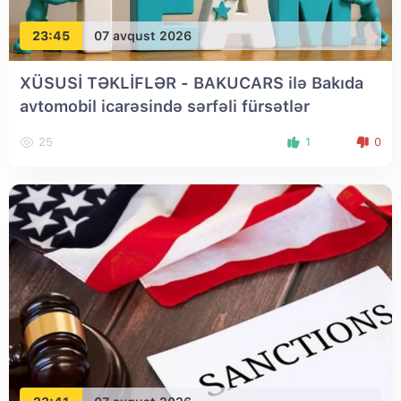
23:45
07 avqust 2026
XÜSUSİ TƏKLİFLƏR - BAKUCARS ilə Bakıda
avtomobil icarəsində sərfəli fürsətlər
25
1
0