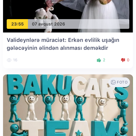
23:55
07 avqust 2026
Valideynlərə müraciət: Erkən evlilik uşağın
gələcəyinin əlindən alınması deməkdir
16
2
0
FOTO