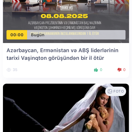
00:00
Bugün
Azərbaycan, Ermənistan və ABŞ liderlərinin
tarixi Vaşinqton görüşündən bir il ötür
35
0
0
FOTO