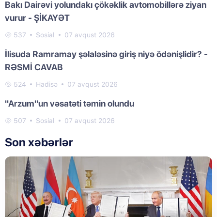
Bakı Dairəvi yolundakı çökəklik avtomobillərə ziyan
vurur - ŞİKAYƏT
537
Sosial
07 avqust 2026
İlisuda Ramramay şəlaləsinə giriş niyə ödənişlidir? -
RƏSMİ CAVAB
524
Hadisə
07 avqust 2026
"Arzum"un vəsatəti təmin olundu
507
Sosial
07 avqust 2026
Son xəbərlər