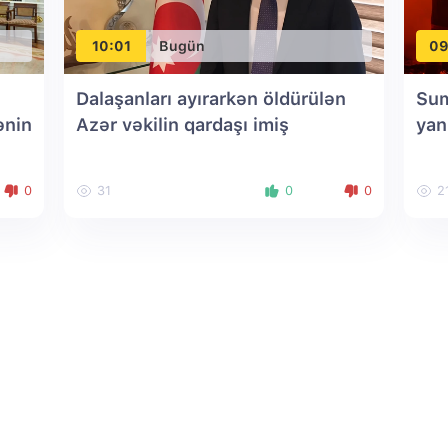
10:01
Bugün
09
Dalaşanları ayırarkən öldürülən
Sum
ənin
Azər vəkilin qardaşı imiş
yan
0
31
0
0
2