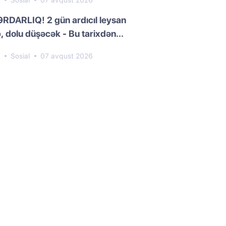
4
Sosial
07 avqust 2026
RDARLIQ! 2 gün ardıcıl leysan
, dolu düşəcək - Bu tarixdən...
8
Sosial
07 avqust 2026