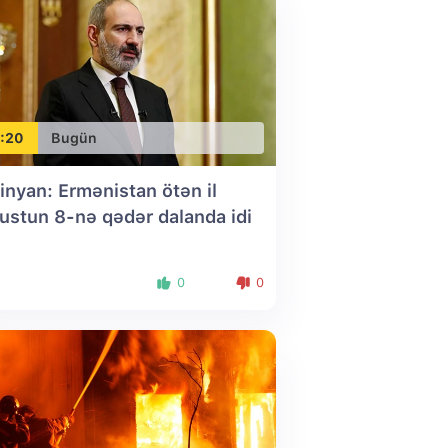
:20
Bugün
inyan: Ermənistan ötən il
ustun 8-nə qədər dalanda idi
0
0