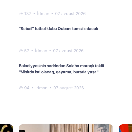
137
İdman
07 avqust 2026
"Səbail" futbol klubu Qubanı təmsil edəcək
57
İdman
07 avqust 2026
Bələdiyyəsinin sədrindən Salaha maraqlı təklif -
"Misirdə isti olacaq, qayıtma, burada yaşa"
94
İdman
07 avqust 2026