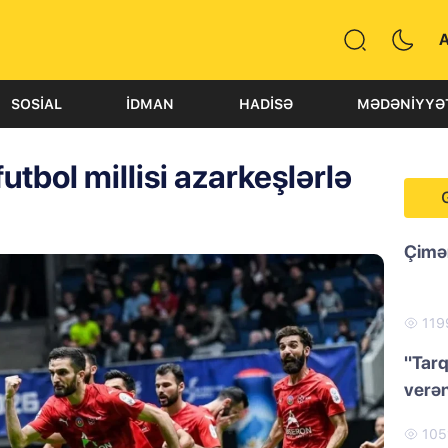
SOSIAL
İDMAN
HADISƏ
MƏDƏNIYYƏ
tbol millisi azarkeşlərlə
Çimər
119
"Tarq
verən
105