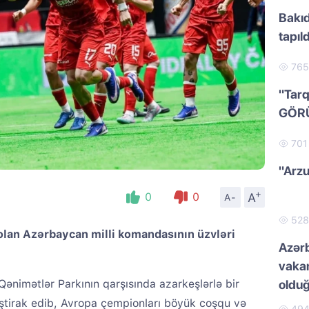
Bakıd
tapıld
76
"Tarq
GÖR
70
"Arzu
+
A
0
0
A-
52
lan Azərbaycan milli komandasının üzvləri
Azər
vakan
Qənimətlər Parkının qarşısında azarkeşlərlə bir
oldu
iştirak edib, Avropa çempionları böyük coşqu və