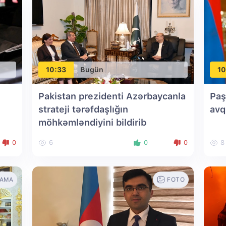
10:33
Bugün
10
Pakistan prezidenti Azərbaycanla
Paş
strateji tərəfdaşlığın
avq
möhkəmləndiyini bildirib
0
6
0
0
8
LAMA
FOTO