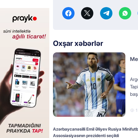
Oxşar xəbərlər
Mes
Arg
Tap
başa
1
Azərbaycanəsilli Emil Əliyev Rusiya Minifutb
Assosiasiyasının prezidenti seçildi