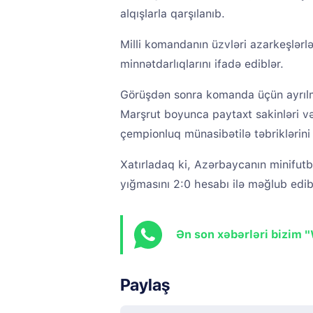
alqışlarla qarşılanıb.
Milli komandanın üzvləri azarkeşlərl
minnətdarlıqlarını ifadə ediblər.
Görüşdən sonra komanda üçün ayrılmı
Marşrut boyunca paytaxt sakinləri v
çempionluq münasibətilə təbriklərini 
Xatırladaq ki, Azərbaycanın minifutb
yığmasını 2:0 hesabı ilə məğlub edib
Ən son xəbərləri bizim 
Paylaş