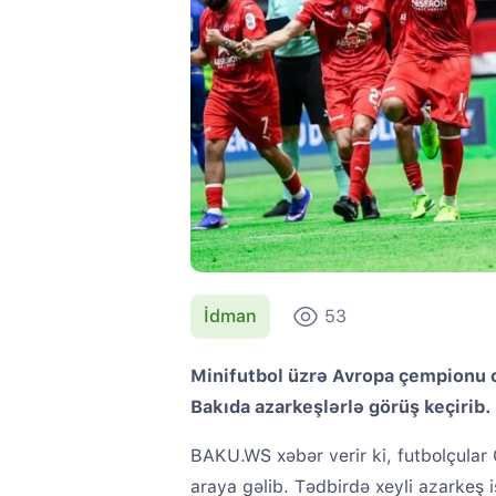
İdman
53
Minifutbol üzrə Avropa çempionu o
Bakıda azarkeşlərlə görüş keçirib.
BAKU.WS xəbər verir ki, futbolçular 
araya gəlib. Tədbirdə xeyli azarkeş 