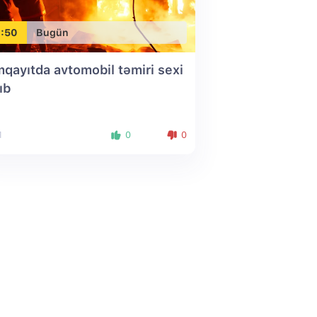
:50
Bugün
qayıtda avtomobil təmiri sexi
ıb
1
0
0