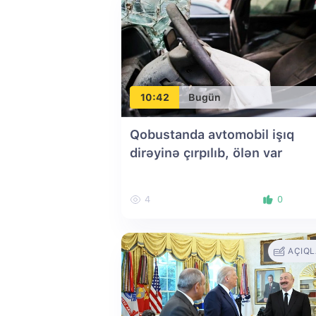
10:42
Bugün
Qobustanda avtomobil işıq
dirəyinə çırpılıb, ölən var
4
0
AÇIQ