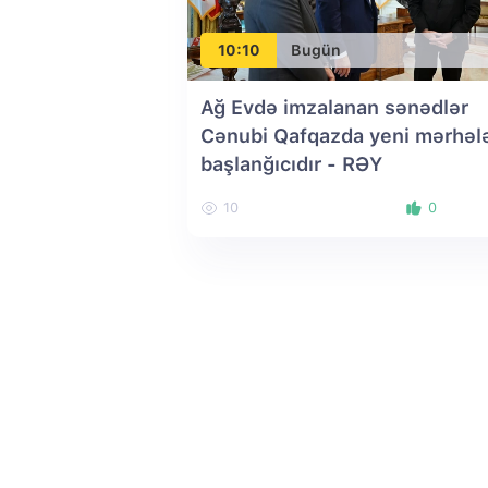
10:10
Bugün
Ağ Evdə imzalanan sənədlər
Cənubi Qafqazda yeni mərhəl
başlanğıcıdır - RƏY
10
0