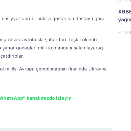
49
XƏBƏ
ə ünsiyyət qurub, onlara göstərilən dəstəyə görə
yağıb
46
ş xüsusi avtobusla şəhər turu təşkil olunub.
ə şəhər qonaqları milli komandanı salamlayaraq
çatdırıblar.
ol millisi Avropa çempionatının finalında Ukrayna
.
"WhatsApp" kanalımızda izləyin