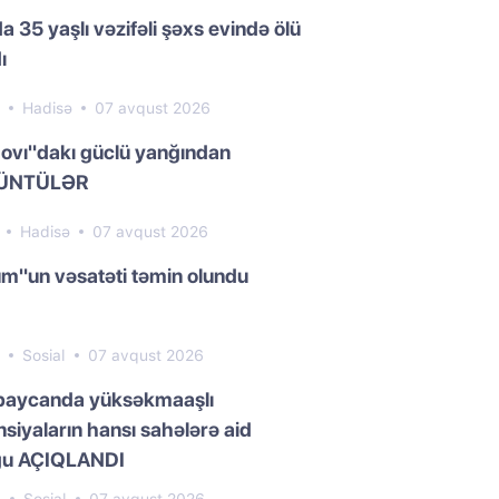
a 35 yaşlı vəzifəli şəxs evində ölü
ı
5
Hadisə
07 avqust 2026
ovı"dakı güclü yanğından
ÜNTÜLƏR
1
Hadisə
07 avqust 2026
m"un vəsatəti təmin olundu
8
Sosial
07 avqust 2026
baycanda yüksəkmaaşlı
siyaların hansı sahələrə aid
ğu AÇIQLANDI