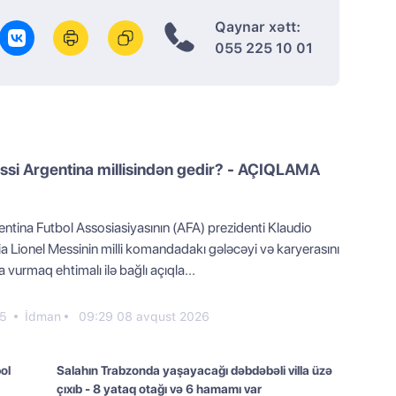
Qaynar xətt:
055 225 10 01
si Argentina millisindən gedir? - AÇIQLAMA
entina Futbol Assosiasiyasının (AFA) prezidenti Klaudio
ia Lionel Messinin milli komandadakı gələcəyi və karyerasını
 vurmaq ehtimalı ilə bağlı açıqla...
5
İdman
09:29 08 avqust 2026
ol
Salahın Trabzonda yaşayacağı dəbdəbəli villa üzə
çıxıb - 8 yataq otağı və 6 hamamı var