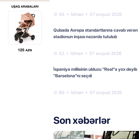
45
İdman
07 avqust 2026
Qubada Avropa standartlarına cavab verən
stadionun inşası nəzərdə tutulub
52
İdman
07 avqust 2026
İspaniya millisinin ulduzu "Real"a yox deyib
"Barselona"nı seçdi
80
İdman
07 avqust 2026
Son xəbərlər