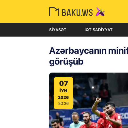
SIYASƏT
İQTISADIYYAT
Azərbaycanın minifu
görüşüb
07
IYN
2026
20:36