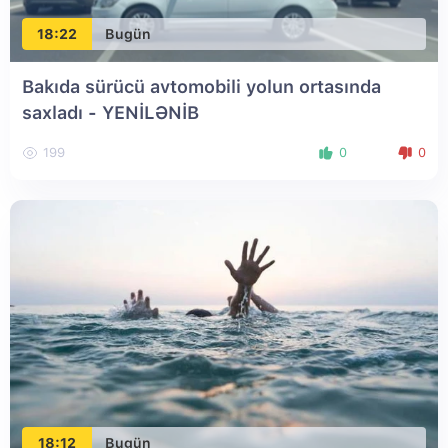
18:22
Bugün
Bakıda sürücü avtomobili yolun ortasında
saxladı
- YENİLƏNİB
199
0
0
18:12
Bugün