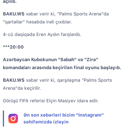
açılıb.
BAKU.WS
xəbər verir ki, "Palms Sports Arena"da
"qartallar" hesabda irəli çıxıblar.
4-cü dəqiqədə Eren Aydın fərqlənib.
***20:00
Azərbaycan Kubokunun "Sabah" və "Zirə"
komandaları arasında keçirilən final oyunu başlayıb.
BAKU.WS
xəbər verir ki, qarşılaşma "Palms Sports
Arena"da keçirilir.
Görüşü FIFA referisi Elçin Məsiyev idarə edir.
Ən son xəbərləri bizim "Instagram"
səhifəmizdə izləyin