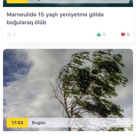
Marneulidə 15 yaşlı yeniyetmə göldə
boğularaq ölüb
5
0
0
17:53
Bugün