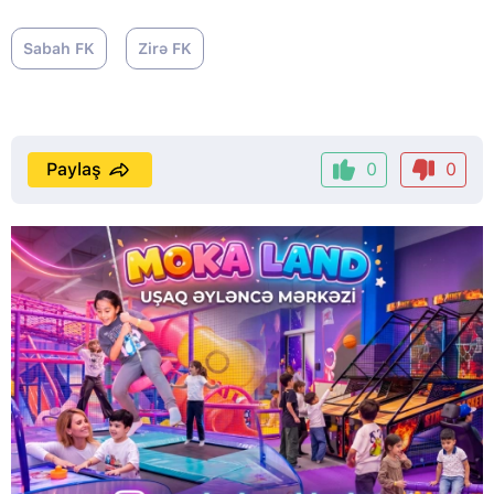
Sabah FK
Zirə FK
Paylaş
0
0