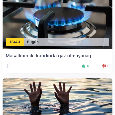
18:43
Bugün
Masallının iki kəndində qaz olmayacaq
10
0
0