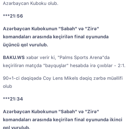
Azərbaycan Kuboku olub.
***21:56
Azərbaycan Kubokunun "Sabah" və "Zirə"
komandaları arasında keçirilən final oyununda
üçüncü qol vurulub.
BAKU.WS
xəbər verir ki, "Palms Sports Arena"da
keçirilirən matçda "bayquşlar" hesabda irə çıxıblar - 2:1.
90+1-ci dəqiqədə Coy Lens Mikels dəqiq zərbə müəllifi
olub
***21:34
Azərbaycan Kubokunun "Sabah" və "Zirə"
komandaları arasında keçirilən final oyununda ikinci
qol vurulub.