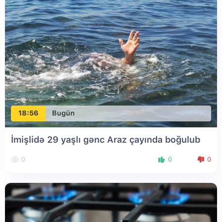
18:56
Bugün
İmişlidə 29 yaşlı gənc Araz çayında boğulub
0
0
0