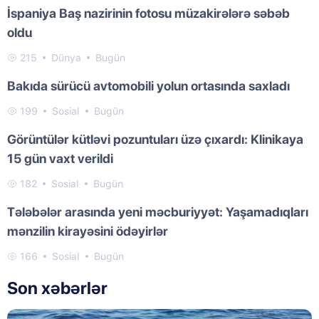
İspaniya Baş nazirinin fotosu müzakirələrə səbəb
oldu
215
Dünya
Bugün
Bakıda sürücü avtomobili yolun ortasında saxladı
199
Sosial
Bugün
Görüntülər kütləvi pozuntuları üzə çıxardı: Klinikaya
15 gün vaxt verildi
182
Sosial
Bugün
Tələbələr arasında yeni məcburiyyət: Yaşamadıqları
mənzilin kirayəsini ödəyirlər
166
Sosial
Bugün
Son xəbərlər