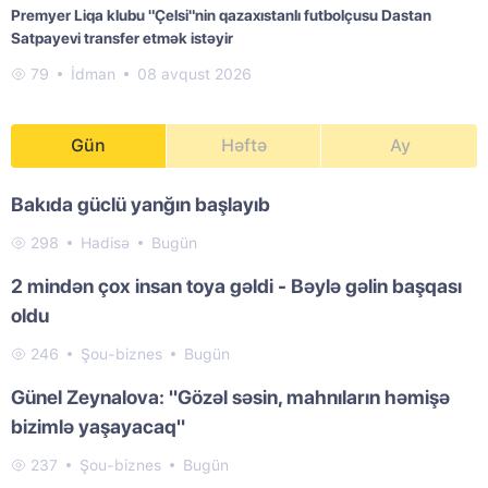
Premyer Liqa klubu "Çelsi"nin qazaxıstanlı futbolçusu Dastan
Satpayevi transfer etmək istəyir
79
İdman
08 avqust 2026
Gün
Həftə
Ay
Bakıda güclü yanğın başlayıb
298
Hadisə
Bugün
2 mindən çox insan toya gəldi - Bəylə gəlin başqası
oldu
246
Şou-biznes
Bugün
Günel Zeynalova: "Gözəl səsin, mahnıların həmişə
bizimlə yaşayacaq"
237
Şou-biznes
Bugün