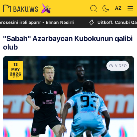
AZ
rəli aparır - Elman Nəsirli
Uitkoff: Cənubi Qafqaz daha
"Sabah" Azərbaycan Kubokunun qalibi
olub
13
VIDEO
MAY
2026
21:57