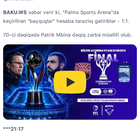
BAKU.WS
xəbər verir ki, "Palms Sports Arena"da
keçirilirən "bayquşlar" hesaba tarazlıq gətiriblər - 1:1.
70-ci dəqiqədə Patrik Mbina dəqiq zərbə müəllifi olub.
***21:17