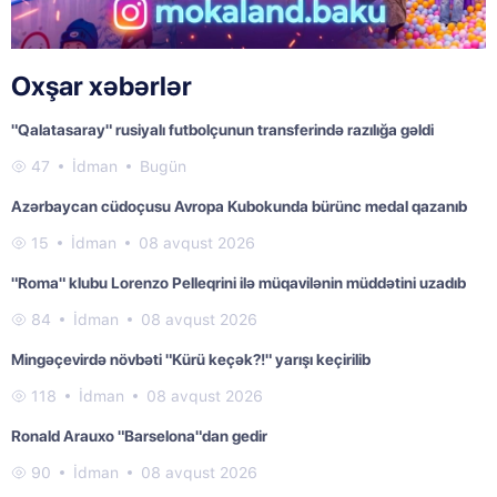
Oxşar xəbərlər
"Qalatasaray" rusiyalı futbolçunun transferində razılığa gəldi
47
İdman
Bugün
Azərbaycan cüdoçusu Avropa Kubokunda bürünc medal qazanıb
15
İdman
08 avqust 2026
"Roma" klubu Lorenzo Pelleqrini ilə müqavilənin müddətini uzadıb
84
İdman
08 avqust 2026
Mingəçevirdə növbəti "Kürü keçək?!" yarışı keçirilib
118
İdman
08 avqust 2026
Ronald Arauxo "Barselona"dan gedir
90
İdman
08 avqust 2026