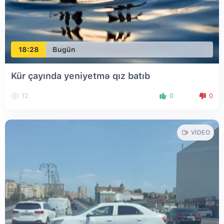
18:28
Bugün
Kür çayında yeniyetmə qız batıb
12
0
0
VIDEO