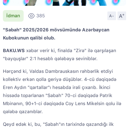
+
A
İdman
385
A-
"Sabah" 2025/2026 mövsümündə Azərbaycan
Kubokunun qalibi olub.
BAKU.WS
xəbər verir ki, finalda "Zirə" ilə qarşılaşan
"bayquşlar" 2:1 hesablı qələbəyə seviniblər.
Hərçənd ki, Valdas Dambrauskasın rəhbərlik etdiyi
kollektiv erkən qolla geriyə düşüblər. 4-cü dəqiqədə
Eren Aydın "qartallar"ı hesabda irəli çıxarıb. İkinci
hissədə toparlanan "Sabah" 70-ci dəqiqədə Patrik
Mbinanın, 90+1-ci dəqiqədə Coy Lens Mikelsin qolu ilə
qələbə qazanıblar.
Qeyd edək ki, bu, "Sabah"ın tarixində qazandığı ilk