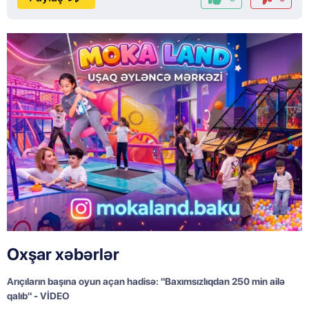
Oxşar xəbərlər
Arıçıların başına oyun açan hadisə: "Baxımsızlıqdan 250 min ailə
qalıb" - VİDEO