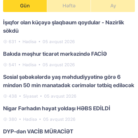
Gün
Həftə
Ay
İşıqfor olan küçəyə şlaqbaum qoydular - Nazirlik
sökdü
631
Hadisə
05 avqust 2026
Bakıda məşhur ticarət mərkəzində FACİƏ
541
Hadisə
05 avqust 2026
Sosial şəbəkələrdə yaş məhdudiyyətinə görə 6
mindən 50 min manatadək cərimələr tətbiq ediləcək
438
Siyasət
05 avqust 2026
Nigar Fərhadın həyat yoldaşı HƏBS EDİLDİ
380
Hadisə
05 avqust 2026
DYP-dən VACİB MÜRACİƏT