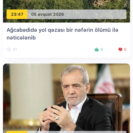
23:47
05 avqust 2026
Ağcabədidə yol qəzası bir nəfərin ölümü ilə
nəticələnib
31
0
0