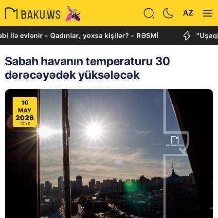
AZ
ənir - Qadınlar, yoxsa kişilər? - RƏSMİ
"Uşaqlarımızı 
Sabah havanın temperaturu 30
dərəcəyədək yüksələcək
10
MAY
2026
12:28