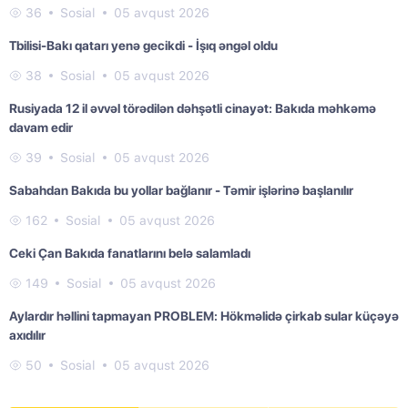
36
Sosial
05 avqust 2026
Tbilisi-Bakı qatarı yenə gecikdi - İşıq əngəl oldu
38
Sosial
05 avqust 2026
Rusiyada 12 il əvvəl törədilən dəhşətli cinayət: Bakıda məhkəmə
davam edir
39
Sosial
05 avqust 2026
Sabahdan Bakıda bu yollar bağlanır - Təmir işlərinə başlanılır
162
Sosial
05 avqust 2026
Ceki Çan Bakıda fanatlarını belə salamladı
149
Sosial
05 avqust 2026
Aylardır həllini tapmayan PROBLEM: Hökməlidə çirkab sular küçəyə
axıdılır
50
Sosial
05 avqust 2026