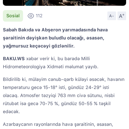
+
A
Sosial
112
A-
Sabah Bakıda və Abşeron yarımadasında hava
şəraitinin dəyişkən buludlu olacağı, əsasən,
yağmursuz keçəcəyi gözlənilir.
BAKU.WS
xəbər verir ki, bu barədə Milli
Hidrometeorologiya Xidməti məlumat yayıb.
Bildirilib ki, mülayim cənub-qərb küləyi əsəcək, havanın
temperaturu gecə 15-18° isti, gündüz 24-29° isti
olacaq. Atmosfer təzyiqi 763 mm civə sütunu, nisbi
rütubət isə gecə 70-75 %, gündüz 50-55 % təşkil
edəcək.
Azərbaycanın rayonlarında hava şəraitinin, əsasən,