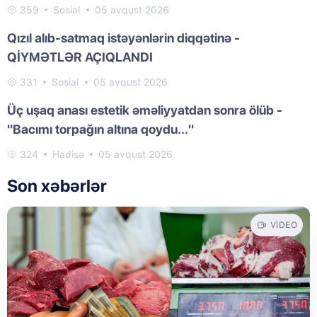
359
Sosial
05 avqust 2026
Qızıl alıb-satmaq istəyənlərin diqqətinə -
QİYMƏTLƏR AÇIQLANDI
331
Sosial
05 avqust 2026
Üç uşaq anası estetik əməliyyatdan sonra ölüb -
"Bacımı torpağın altına qoydu..."
324
Hadisə
05 avqust 2026
Son xəbərlər
VIDEO