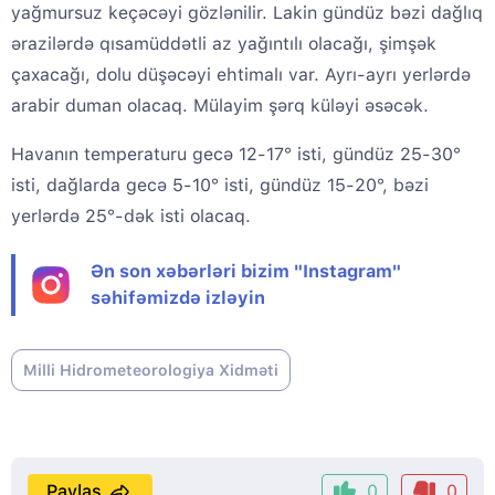
yağmursuz keçəcəyi gözlənilir. Lakin gündüz bəzi dağlıq
ərazilərdə qısamüddətli az yağıntılı olacağı, şimşək
çaxacağı, dolu düşəcəyi ehtimalı var. Ayrı-ayrı yerlərdə
arabir duman olacaq. Mülayim şərq küləyi əsəcək.
Havanın temperaturu gecə 12-17° isti, gündüz 25-30°
isti, dağlarda gecə 5-10° isti, gündüz 15-20°, bəzi
yerlərdə 25°-dək isti olacaq.
Ən son xəbərləri bizim "Instagram"
səhifəmizdə izləyin
Milli Hidrometeorologiya Xidməti
Paylaş
0
0