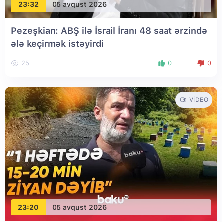
23:32
05 avqust 2026
Pezeşkian: ABŞ ilə İsrail İranı 48 saat ərzində
ələ keçirmək istəyirdi
25
0
0
VIDEO
23:20
05 avqust 2026