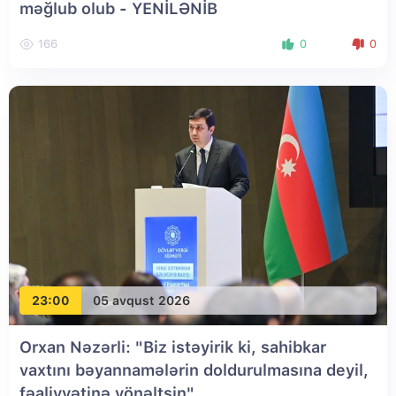
məğlub olub
- YENİLƏNİB
166
0
0
23:00
05 avqust 2026
Orxan Nəzərli: "Biz istəyirik ki, sahibkar
vaxtını bəyannamələrin doldurulmasına deyil,
fəaliyyətinə yönəltsin"