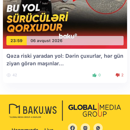
23:59
06 avqust 2026
Qəza riski yaradan yol: Dərin çuxurlar, hər gün
ziyan görən maşınlar...
42
0
2