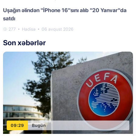
Uşağın əlindən "İPhone 16"sını alıb "20 Yanvar"da
satdı
277
Hadisə
06 avqust 2026
Son xəbərlər
09:29
Bugün