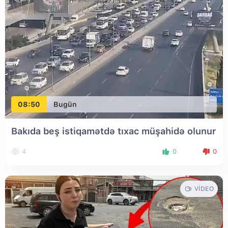
08:50
Bugün
Bakıda beş istiqamətdə tıxac müşahidə olunur
4
0
0
VIDEO