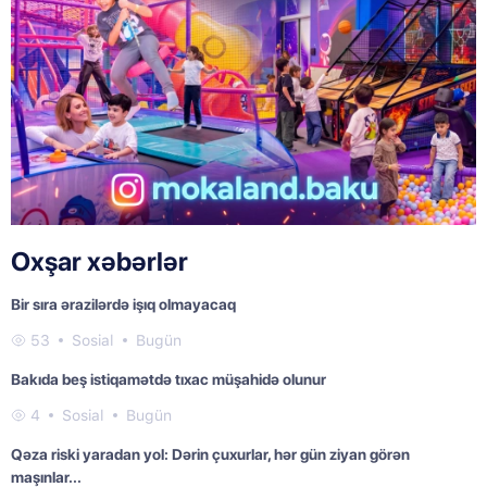
Oxşar xəbərlər
Bir sıra ərazilərdə işıq olmayacaq
53
Sosial
Bugün
Bakıda beş istiqamətdə tıxac müşahidə olunur
4
Sosial
Bugün
Qəza riski yaradan yol: Dərin çuxurlar, hər gün ziyan görən
maşınlar...