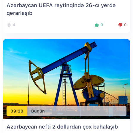
Azərbaycan UEFA reytinqində 26-cı yerdə
qərarlaşıb
4
0
0
09:20
Bugün
Azərbaycan nefti 2 dollardan çox bahalaşıb