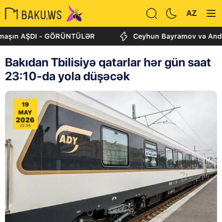
AZ
n AŞDI - GÖRÜNTÜLƏR
Ceyhun Bayramov və Andrey Sibiq
Bakıdan Tbilisiyə qatarlar hər gün saat
23:10-da yola düşəcək
19
MAY
2026
22:34