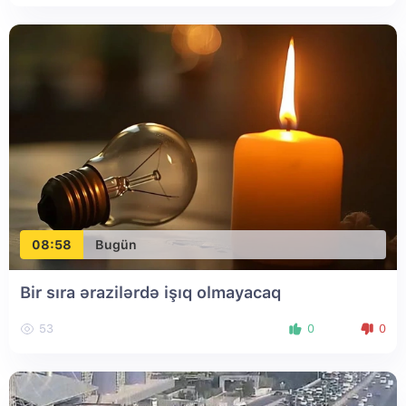
08:58
Bugün
Bir sıra ərazilərdə işıq olmayacaq
53
0
0