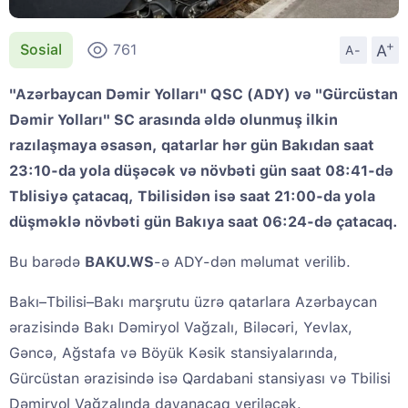
+
A
Sosial
761
A-
"Azərbaycan Dəmir Yolları" QSC (ADY) və "Gürcüstan
Dəmir Yolları" SC arasında əldə olunmuş ilkin
razılaşmaya əsasən, qatarlar hər gün Bakıdan saat
23:10-da yola düşəcək və növbəti gün saat 08:41-də
Tblisiyə çatacaq, Tbilisidən isə saat 21:00-da yola
düşməklə növbəti gün Bakıya saat 06:24-də çatacaq.
Bu barədə
BAKU.WS
-ə ADY-dən məlumat verilib.
Bakı–Tbilisi–Bakı marşrutu üzrə qatarlara Azərbaycan
ərazisində Bakı Dəmiryol Vağzalı, Biləcəri, Yevlax,
Gəncə, Ağstafa və Böyük Kəsik stansiyalarında,
Gürcüstan ərazisində isə Qardabani stansiyası və Tbilisi
Dəmiryol Vağzalında dayanacaq veriləcək.