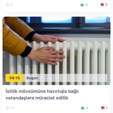
0
0
0
09:13
Bugün
İstilik mövsümünə hazırlıqla bağlı
vətəndaşlara müraciət edilib
12
0
1