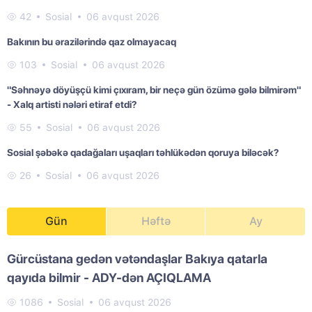
42
Sosial
06 avqust 2026
Bakının bu ərazilərində qaz olmayacaq
103
Sosial
06 avqust 2026
"Səhnəyə döyüşçü kimi çıxıram, bir neçə gün özümə gələ bilmirəm"
- Xalq artisti nələri etiraf etdi?
55
Sosial
06 avqust 2026
Sosial şəbəkə qadağaları uşaqları təhlükədən qoruya biləcək?
26
Sosial
06 avqust 2026
Gün
Həftə
Ay
Gürcüstana gedən vətəndaşlar Bakıya qatarla
qayıda bilmir - ADY-dən AÇIQLAMA
1086
Sosial
06 avqust 2026