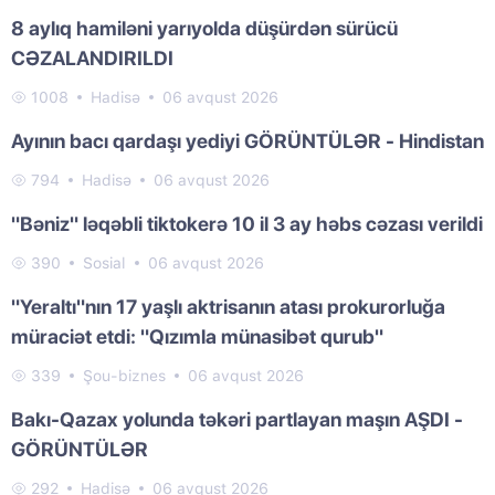
8 aylıq hamiləni yarıyolda düşürdən sürücü
CƏZALANDIRILDI
1008
Hadisə
06 avqust 2026
Ayının bacı qardaşı yediyi GÖRÜNTÜLƏR - Hindistan
794
Hadisə
06 avqust 2026
"Bəniz" ləqəbli tiktokerə 10 il 3 ay həbs cəzası verildi
390
Sosial
06 avqust 2026
"Yeraltı"nın 17 yaşlı aktrisanın atası prokurorluğa
müraciət etdi: "Qızımla münasibət qurub"
339
Şou-biznes
06 avqust 2026
Bakı-Qazax yolunda təkəri partlayan maşın AŞDI -
GÖRÜNTÜLƏR
292
Hadisə
06 avqust 2026