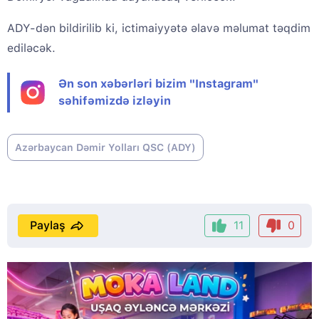
ADY-dən bildirilib ki, ictimaiyyətə əlavə məlumat təqdim
ediləcək.
Ən son xəbərləri bizim "Instagram"
səhifəmizdə izləyin
Azərbaycan Dəmir Yolları QSC (ADY)
Paylaş
11
0