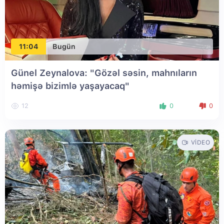
11:04
Bugün
Günel Zeynalova: "Gözəl səsin, mahnıların
həmişə bizimlə yaşayacaq"
12
0
0
VIDEO