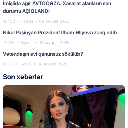
İmişlidə ağır AVTOQƏZA: Xəsarət alanların son
durumu AÇIQLANDI
152
Hadisə
08 avqust 2026
Nikol Paşinyan Prezident İlham Əliyevə zəng edib
131
Siyasət
08 avqust 2026
Vətəndaşın evi qanunsuz sökülüb?
123
Sosial
08 avqust 2026
Son xəbərlər