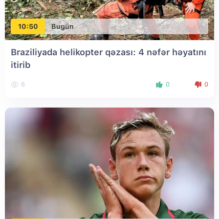
10:50
Bugün
Braziliyada helikopter qəzası: 4 nəfər həyatını
itirib
6
0
0