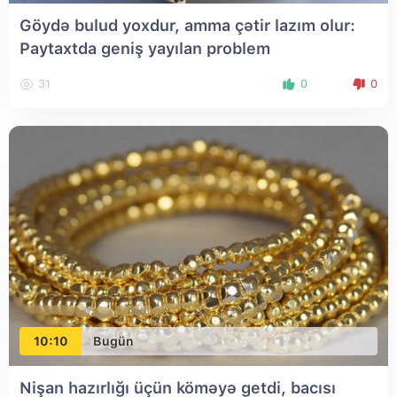
Göydə bulud yoxdur, amma çətir lazım olur:
Paytaxtda geniş yayılan problem
31
0
0
10:10
Bugün
Nişan hazırlığı üçün köməyə getdi, bacısı