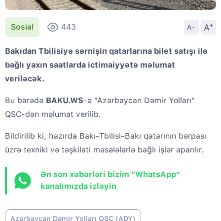
+
A
Sosial
443
A-
Bakıdan Tbilisiyə sərnişin qatarlarına bilet satışı ilə
bağlı yaxın saatlarda ictimaiyyətə məlumat
veriləcək.
Bu barədə
BAKU.WS
-ə "Azərbaycan Dəmir Yolları"
QSC-dən məlumat verilib.
Bildirilib ki, hazırda Bakı-Tbilisi-Bakı qatarının bərpası
üzrə texniki və təşkilati məsələlərlə bağlı işlər aparılır.
Ən son xəbərləri bizim "WhatsApp"
kanalımızda izləyin
Azərbaycan Dəmir Yolları QSC (ADY)