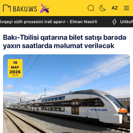
AZ
lh prosesini irəli aparır - Elman Nəsirli
Uitkoff: Cənu
Bakı-Tbilisi qatarına bilet satışı barədə
yaxın saatlarda məlumat veriləcək
19
MAY
2026
14:15