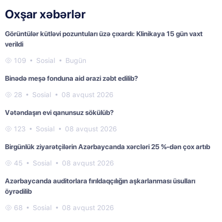
Oxşar xəbərlər
Görüntülər kütləvi pozuntuları üzə çıxardı: Klinikaya 15 gün vaxt
verildi
109
Sosial
Bugün
Binədə meşə fonduna aid ərazi zəbt edilib?
28
Sosial
08 avqust 2026
Vətəndaşın evi qanunsuz sökülüb?
123
Sosial
08 avqust 2026
Birgünlük ziyarətçilərin Azərbaycanda xərcləri 25 %-dən çox artıb
45
Sosial
08 avqust 2026
Azərbaycanda auditorlara fırıldaqçılığın aşkarlanması üsulları
öyrədilib
68
Sosial
08 avqust 2026