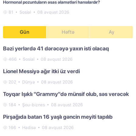
Hormonal pozuntuların əsas əlamətləri hansılardır?
81
Sosial
08 avqust 2026
Gün
Həftə
Ay
Bəzi yerlərdə 41 dərəcəyə yaxın isti olacaq
466
Sosial
08 avqust 2026
Lionel Messiyə ağır itki üz verdi
202
Dünya
08 avqust 2026
Toyqar Işıklı "Grammy"də münsif olub, səs verəcək
184
Şou-biznes
08 avqust 2026
Pirşağıda batan 16 yaşlı gəncin meyiti tapılıb
166
Hadisə
08 avqust 2026