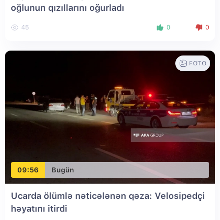
oğlunun qızıllarını oğurladı
45
0
0
FOTO
09:56
Bugün
Ucarda ölümlə nəticələnən qəza: Velosipedçi
həyatını itirdi