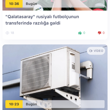
10:36
Bugün
"Qalatasaray" rusiyalı futbolçunun
transferində razılığa gəldi
18
0
0
VIDEO
10:23
Bugün