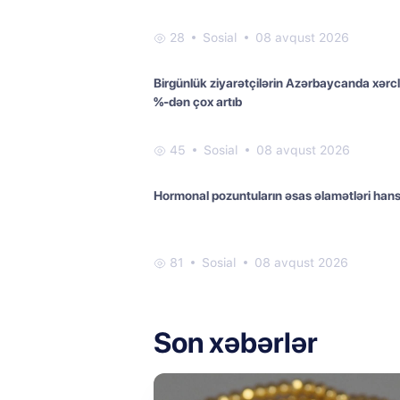
28
Sosial
08 avqust 2026
Birgünlük ziyarətçilərin Azərbaycanda xərcl
%-dən çox artıb
45
Sosial
08 avqust 2026
Hormonal pozuntuların əsas əlamətləri hansı
81
Sosial
08 avqust 2026
Son xəbərlər