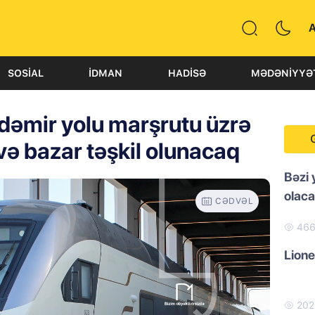
SOSIAL
İDMAN
HADISƏ
MƏDƏNIYYƏ
dəmir yolu marşrutu üzrə
və bazar təşkil olunacaq
Bəzi 
olac
CƏDVƏL
46
Lione
20