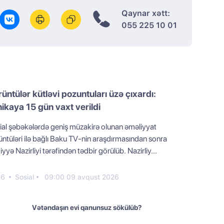
Qaynar xətt:
055 225 10 01
üntülər kütləvi pozuntuları üzə çıxardı:
nikaya 15 gün vaxt verildi
ial şəbəkələrdə geniş müzakirə olunan əməliyyat
üntüləri ilə bağlı Baku TV-nin araşdırmasından sonra
yyə Nazirliyi tərəfindən tədbir görülüb. Nazirliy...
66
Sosial
09:00 09 avqust 2026
Vətəndaşın evi qanunsuz sökülüb?