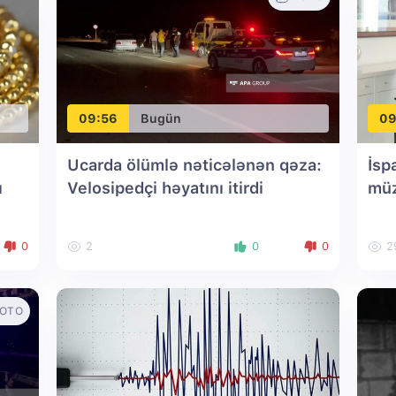
09:56
Bugün
09
Ucarda ölümlə nəticələnən qəza:
İsp
ı
Velosipedçi həyatını itirdi
müz
0
2
0
0
2
OTO