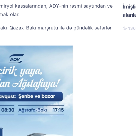
dəmiryol kassalarından, ADY-nin rəsmi saytından və
İmiş
mək olar.
alan
akı–Qazax–Bakı marşrutu ilə də gündəlik səfərlər
13