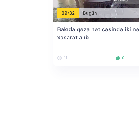
09:32
Bugün
Bakıda qəza nəticəsində iki nə
xəsarət alıb
11
0