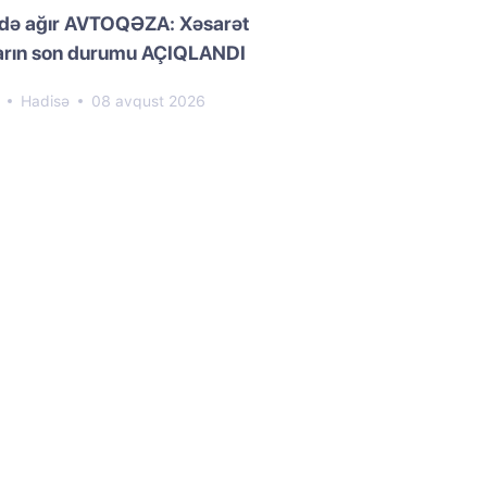
lidə ağır AVTOQƏZA: Xəsarət
ların son durumu AÇIQLANDI
6
Hadisə
08 avqust 2026