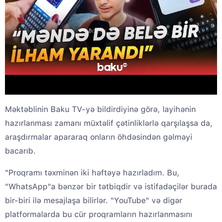
Məktəblinin Baku TV-yə bildirdiyinə görə, layihənin
hazırlanması zamanı müxtəlif çətinliklərlə qarşılaşsa da,
araşdırmalar apararaq onların öhdəsindən gəlməyi
bacarıb.
"Proqramı təxminən iki həftəyə hazırladım. Bu,
"WhatsApp"a bənzər bir tətbiqdir və istifadəçilər burada
bir-biri ilə mesajlaşa bilirlər. "YouTube" və digər
platformalarda bu cür proqramların hazırlanmasını