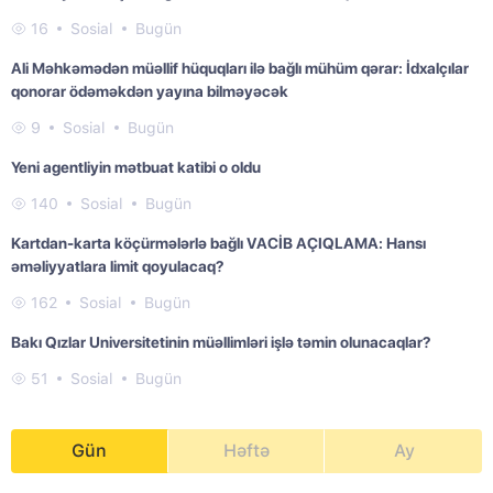
16
Sosial
Bugün
Ali Məhkəmədən müəllif hüquqları ilə bağlı mühüm qərar: İdxalçılar
qonorar ödəməkdən yayına bilməyəcək
9
Sosial
Bugün
Yeni agentliyin mətbuat katibi o oldu
140
Sosial
Bugün
Kartdan-karta köçürmələrlə bağlı VACİB AÇIQLAMA: Hansı
əməliyyatlara limit qoyulacaq?
162
Sosial
Bugün
Bakı Qızlar Universitetinin müəllimləri işlə təmin olunacaqlar?
51
Sosial
Bugün
Gün
Həftə
Ay