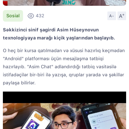
+
A
Sosial
432
A-
Səkkizinci sinif şagirdi Asim Hüseynovun
texnologiyaya marağı kiçik yaşlarından başlayıb.
O heç bir kursa qatılmadan və xüsusi hazırlıq keçmədən
"Android" platforması üçün mesajlaşma tətbiqi
hazırlayıb. "Asim Chat" adlandırdığı tətbiq vasitəsilə
istifadəçilər bir-biri ilə yazışa, qruplar yarada və şəkillər
paylaşa bilirlər.