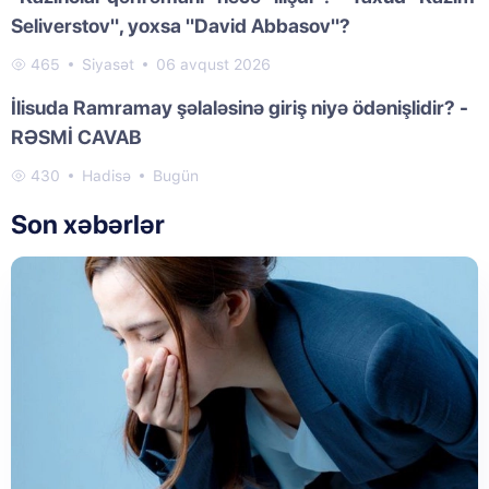
Seliverstov", yoxsa "David Abbasov"?
465
Siyasət
06 avqust 2026
İlisuda Ramramay şəlaləsinə giriş niyə ödənişlidir? -
RƏSMİ CAVAB
430
Hadisə
Bugün
Son xəbərlər