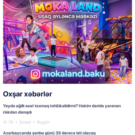
Oxşar xəbərlər
Yayda ağıllı saat taxmaq təhlükəlidirmi? Həkim dəridə yaranan
riskdən danışdı
15
Sosial
Bugün
Azərbaycanda şənbə günü 39 dərəcə isti olacaq