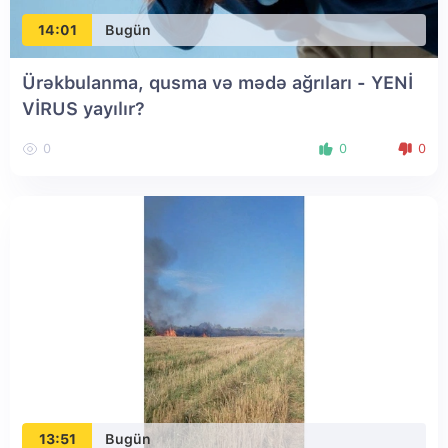
14:01
Bugün
Ürəkbulanma, qusma və mədə ağrıları - YENİ
VİRUS yayılır?
0
0
0
13:51
Bugün