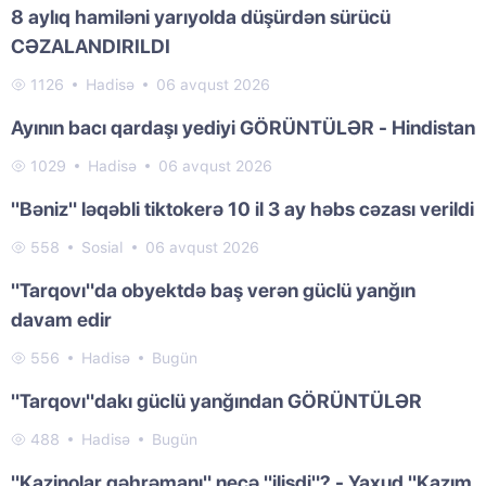
8 aylıq hamiləni yarıyolda düşürdən sürücü
CƏZALANDIRILDI
1126
Hadisə
06 avqust 2026
Ayının bacı qardaşı yediyi GÖRÜNTÜLƏR - Hindistan
1029
Hadisə
06 avqust 2026
"Bəniz" ləqəbli tiktokerə 10 il 3 ay həbs cəzası verildi
558
Sosial
06 avqust 2026
"Tarqovı"da obyektdə baş verən güclü yanğın
davam edir
556
Hadisə
Bugün
"Tarqovı"dakı güclü yanğından GÖRÜNTÜLƏR
488
Hadisə
Bugün
"Kazinolar qəhrəmanı" necə "ilişdi"? - Yaxud "Kazım