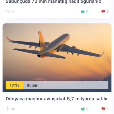
Sabunçuda 70 min manatlıq naqil oğurlanıb
19
0
0
13:33
Bugün
Dünyaca məşhur aviaşirkət 5,7 milyarda satılır
30
0
0