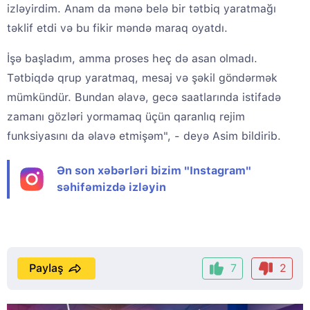
izləyirdim. Anam da mənə belə bir tətbiq yaratmağı
təklif etdi və bu fikir məndə maraq oyatdı.
İşə başladım, amma proses heç də asan olmadı.
Tətbiqdə qrup yaratmaq, mesaj və şəkil göndərmək
mümkündür. Bundan əlavə, gecə saatlarında istifadə
zamanı gözləri yormamaq üçün qaranlıq rejim
funksiyasını da əlavə etmişəm", - deyə Asim bildirib.
Ən son xəbərləri bizim "Instagram"
səhifəmizdə izləyin
Paylaş
7
2