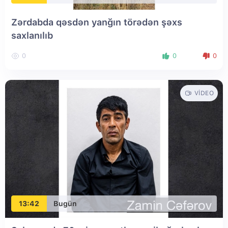
Zərdabda qəsdən yanğın törədən şəxs
saxlanılıb
0
0
0
VIDEO
13:42
Bugün