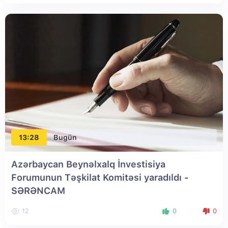
13:28
Bugün
Azərbaycan Beynəlxalq İnvestisiya
Forumunun Təşkilat Komitəsi yaradıldı -
SƏRƏNCAM
12
0
0