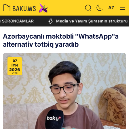
AZ
RƏNCAMLAR
Media və Yayım Şurasının strukturu təsdiql
Azərbaycanlı məktəbli "WhatsApp"a
alternativ tətbiq yaradıb
07
IYN
2026
21:16