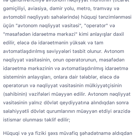
gəmiçiliyi, aviasiya, dəmir yolu, metro, tramvay və
avtomobil nəqliyyatı sahələrində) hüquqi tənzimlənməsi
üçün "avtonom nəqliyyat vasitəsi", "operator" və
"məsafədən idarəetmə mərkəzi" kimi anlayışlar daxil
edilir, eləcə də idarəetmənin yüksək və tam
avtomatlaşdırılmış səviyyələri təsbit olunur. Avtonom
nəqliyyat vasitəsinin, onun operatorunun, məsafədən
idarəetmə mərkəzinin və avtomatlaşdırılmış idarəetmə
sisteminin anlayışları, onlara dair tələblər, eləcə də
operatorun və nəqliyyat vasitəsinin mülkiyyətçisinin
(sahibinin) vəzifələri müəyyən edilir. Avtonom nəqliyyat
vasitəsinin yalnız dövlət qeydiyyatına alındıqdan sonra
səlahiyyətli dövlət qurumlarının müəyyən etdiyi ərazidə
istismar olunması təklif edilir;
Hüquqi və ya fiziki şəxs müvafiq şəhadətnamə aldıqdan