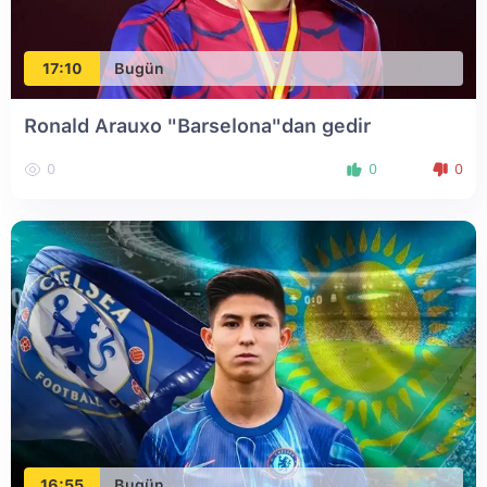
17:10
Bugün
Ronald Arauxo "Barselona"dan gedir
0
0
0
16:55
Bugün