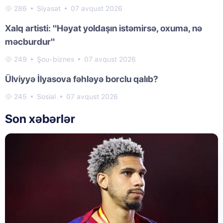
286
Siyasət
07 avqust 2026
Xalq artisti: "Həyat yoldaşın istəmirsə, oxuma, nə
məcburdur"
249
Şou-biznes
07 avqust 2026
Ülviyyə İlyasova fəhləyə borclu qalıb?
245
Sosial
07 avqust 2026
Son xəbərlər