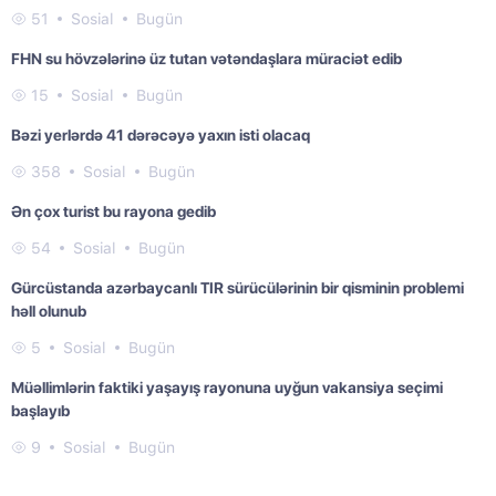
51
Sosial
Bugün
FHN su hövzələrinə üz tutan vətəndaşlara müraciət edib
15
Sosial
Bugün
Bəzi yerlərdə 41 dərəcəyə yaxın isti olacaq
358
Sosial
Bugün
Ən çox turist bu rayona gedib
54
Sosial
Bugün
Gürcüstanda azərbaycanlı TIR sürücülərinin bir qisminin problemi
həll olunub
5
Sosial
Bugün
Müəllimlərin faktiki yaşayış rayonuna uyğun vakansiya seçimi
başlayıb
9
Sosial
Bugün