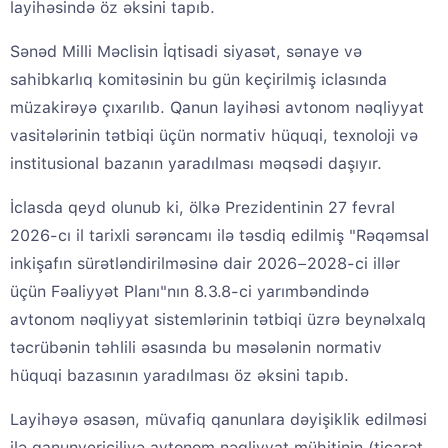
layihəsində öz əksini tapıb.
Sənəd Milli Məclisin İqtisadi siyasət, sənaye və
sahibkarlıq komitəsinin bu gün keçirilmiş iclasında
müzakirəyə çıxarılıb. Qanun layihəsi avtonom nəqliyyat
vasitələrinin tətbiqi üçün normativ hüquqi, texnoloji və
institusional bazanın yaradılması məqsədi daşıyır.
İclasda qeyd olunub ki, ölkə Prezidentinin 27 fevral
2026-cı il tarixli sərəncamı ilə təsdiq edilmiş "Rəqəmsal
inkişafın sürətləndirilməsinə dair 2026−2028-ci illər
üçün Fəaliyyət Planı"nın 8.3.8-ci yarımbəndində
avtonom nəqliyyat sistemlərinin tətbiqi üzrə beynəlxalq
təcrübənin təhlili əsasında bu məsələnin normativ
hüquqi bazasının yaradılması öz əksini tapıb.
Layihəyə əsasən, müvafiq qanunlara dəyişiklik edilməsi
ilə qanunvericiliyə avtonom nəqliyyat mühitinin (ticarət