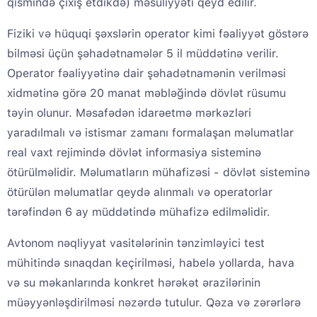
qismində çıxış etdikdə) məsuliyyəti qeyd edilir.
Fiziki və hüquqi şəxslərin operator kimi fəaliyyət göstərə
bilməsi üçün şəhadətnamələr 5 il müddətinə verilir.
Operator fəaliyyətinə dair şəhadətnamənin verilməsi
xidmətinə görə 20 manat məbləğində dövlət rüsumu
təyin olunur. Məsafədən idarəetmə mərkəzləri
yaradılmalı və istismar zamanı formalaşan məlumatlar
real vaxt rejimində dövlət informasiya sisteminə
ötürülməlidir. Məlumatların mühafizəsi - dövlət sisteminə
ötürülən məlumatlar qeydə alınmalı və operatorlar
tərəfindən 6 ay müddətində mühafizə edilməlidir.
Avtonom nəqliyyat vasitələrinin tənzimləyici test
mühitində sınaqdan keçirilməsi, habelə yollarda, hava
və su məkanlarında konkret hərəkət ərazilərinin
müəyyənləşdirilməsi nəzərdə tutulur. Qəza və zərərlərə