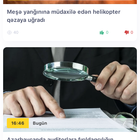
Meşə yanğınına müdaxilə edən helikopter
qəzaya uğradı
40
0
0
16:46
Bugün
Azərbaycanda auditorlara fırıldaqçılığın