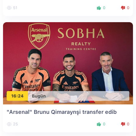
51
0
0
16:24
Bugün
"Arsenal" Brunu Qimaraynşi transfer edib
25
0
0