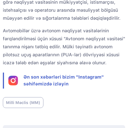
görə nəqliyyat vasitəsinin mülkiyyətçisi, istismarçısı,
istehsalçısı və operatoru arasında məsuliyyət bölgüsü
müəyyən edilir və sığortalanma tələbləri dəqiqləşdirilir.
Avtomobillər üzrə avtonom nəqliyyat vasitələrinin
fərqləndirilməsi üçün xüsusi "Avtonom nəqliyyat vasitəsi"
tanınma nişanı tətbiq edilir. Mülki təyinatlı avtonom
pilotsuz uçuş aparatlarının (PUA-lar) dövriyyəsi xüsusi
icazə tələb edən əşyalar siyahısına əlavə olunur.
Ən son xəbərləri bizim "Instagram"
səhifəmizdə izləyin
Milli Məclis (MM)