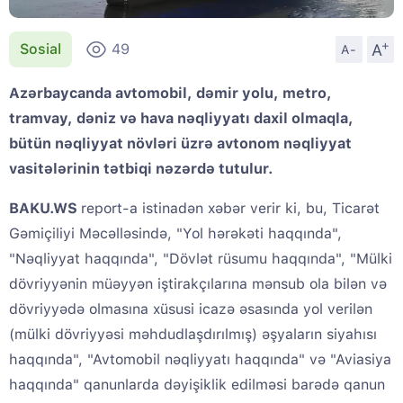
+
A
Sosial
49
A-
Azərbaycanda avtomobil, dəmir yolu, metro,
tramvay, dəniz və hava nəqliyyatı daxil olmaqla,
bütün nəqliyyat növləri üzrə avtonom nəqliyyat
vasitələrinin tətbiqi nəzərdə tutulur.
BAKU.WS
report-a istinadən xəbər verir ki, bu, Ticarət
Gəmiçiliyi Məcəlləsində, "Yol hərəkəti haqqında",
"Nəqliyyat haqqında", "Dövlət rüsumu haqqında", "Mülki
dövriyyənin müəyyən iştirakçılarına mənsub ola bilən və
dövriyyədə olmasına xüsusi icazə əsasında yol verilən
(mülki dövriyyəsi məhdudlaşdırılmış) əşyaların siyahısı
haqqında", "Avtomobil nəqliyyatı haqqında" və "Aviasiya
haqqında" qanunlarda dəyişiklik edilməsi barədə qanun