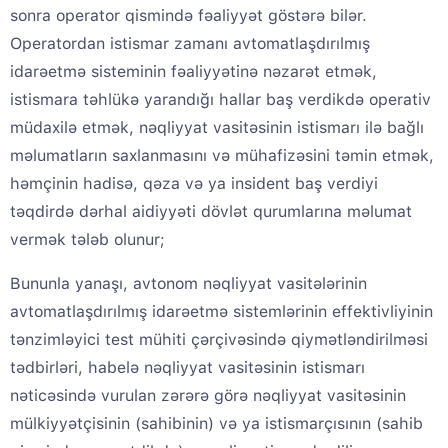
sonra operator qismində fəaliyyət göstərə bilər.
Operatordan istismar zamanı avtomatlaşdırılmış
idarəetmə sisteminin fəaliyyətinə nəzarət etmək,
istismara təhlükə yarandığı hallar baş verdikdə operativ
müdaxilə etmək, nəqliyyat vasitəsinin istismarı ilə bağlı
məlumatların saxlanmasını və mühafizəsini təmin etmək,
həmçinin hadisə, qəza və ya insident baş verdiyi
təqdirdə dərhal aidiyyəti dövlət qurumlarına məlumat
vermək tələb olunur;
Bununla yanaşı, avtonom nəqliyyat vasitələrinin
avtomatlaşdırılmış idarəetmə sistemlərinin effektivliyinin
tənzimləyici test mühiti çərçivəsində qiymətləndirilməsi
tədbirləri, habelə nəqliyyat vasitəsinin istismarı
nəticəsində vurulan zərərə görə nəqliyyat vasitəsinin
mülkiyyətçisinin (sahibinin) və ya istismarçısının (sahib