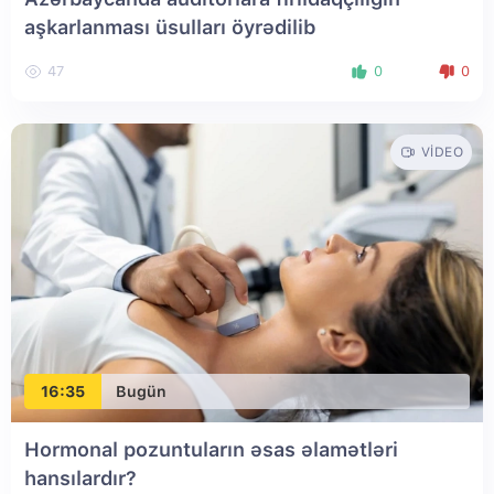
aşkarlanması üsulları öyrədilib
47
0
0
VIDEO
16:35
Bugün
Hormonal pozuntuların əsas əlamətləri
hansılardır?