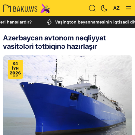
AZ
lardır?
Vaşinqton bəyannaməsinin iqtisadi dividendləri:
Azərbaycan avtonom nəqliyyat
vasitələri tətbiqinə hazırlaşır
04
IYN
2026
11:15