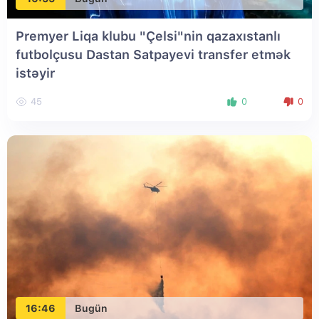
Premyer Liqa klubu "Çelsi"nin qazaxıstanlı
futbolçusu Dastan Satpayevi transfer etmək
istəyir
45
0
0
16:46
Bugün