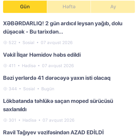
Gün
Həftə
Ay
XƏBƏRDARLIQ! 2 gün ardıcıl leysan yağıb, dolu
düşəcək - Bu tarixdən...
522
Sosial
07 avqust 2026
Vəkil İlqar Həmidov həbs edildi
411
Hadisə
07 avqust 2026
Bəzi yerlərdə 41 dərəcəyə yaxın isti olacaq
344
Sosial
Bugün
Lökbatanda təhlükə saçan moped sürücüsü
saxlanıldı
301
Hadisə
07 avqust 2026
Ravil Tağıyev vəzifəsindən AZAD EDİLDİ