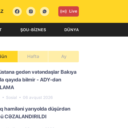
AZ
Live
T
ŞOU-BIZNES
DÜNYA
Gün
Həftə
Ay
üstana gedən vətəndaşlar Bakıya
la qayıda bilmir - ADY-dən
QLAMA
5
Sosial
06 avqust 2026
ıq hamiləni yarıyolda düşürdən
cü CƏZALANDIRILDI