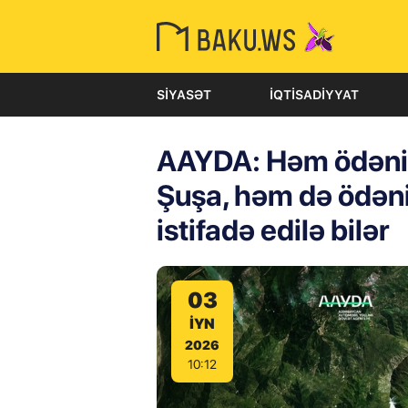
SIYASƏT
İQTISADIYYAT
AAYDA: Həm ödəniş
Şuşa, həm də ödəni
istifadə edilə bilər
03
IYN
2026
10:12