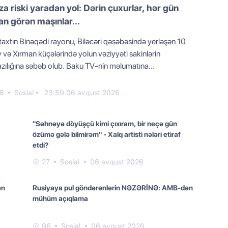
a riski yaradan yol: Dərin çuxurlar, hər gün
an görən maşınlar...
taxtın Binəqədi rayonu, Biləcəri qəsəbəsində yerləşən 10
 və Xırman küçələrində yolun vəziyyəti sakinlərin
azılığına səbəb olub. Baku TV-nin məlumatına...
8
Sosial
23:59 06 avqust 2026
"Səhnəyə döyüşçü kimi çıxıram, bir neçə gün
özümə gələ bilmirəm" - Xalq artisti nələri etiraf
etdi?
27
Sosial
06 avqust 2026
ən
Rusiyaya pul göndərənlərin NƏZƏRİNƏ: AMB-dən
mühüm açıqlama
96
Sosial
06 avqust 2026