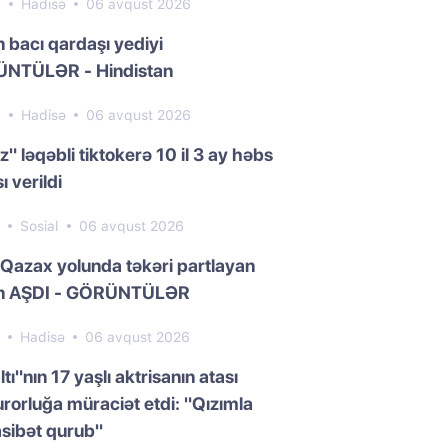
6
Hadisə
06 avqust 2026
n bacı qardaşı yediyi
NTÜLƏR - Hindistan
3
Hadisə
06 avqust 2026
z" ləqəbli tiktokerə 10 il 3 ay həbs
ı verildi
4
Sosial
06 avqust 2026
Qazax yolunda təkəri partlayan
n AŞDI - GÖRÜNTÜLƏR
3
Hadisə
06 avqust 2026
ltı"nın 17 yaşlı aktrisanın atası
rorluğa müraciət etdi: "Qızımla
sibət qurub"