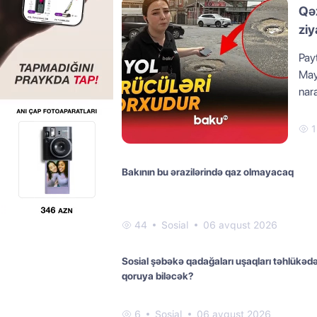
Qəz
ziy
Pay
May
nar
1
Bakının bu ərazilərində qaz olmayacaq
44
Sosial
06 avqust 2026
Sosial şəbəkə qadağaları uşaqları təhlükəd
qoruya biləcək?
6
Sosial
06 avqust 2026