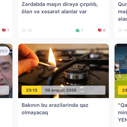
Zərdabda maşın dirəyə çırpılıb,
Qur
ölən və xəsarət alanlar var
məğ
əla
1
22
1
0
4
IDEO
23:13
06 avqust 2026
23
Bakının bu ərazilərində qaz
"Qa
olmayacaq
min
YE