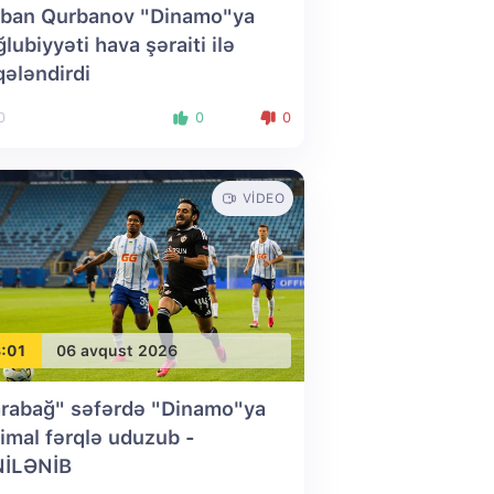
ban Qurbanov "Dinamo"ya
lubiyyəti hava şəraiti ilə
qələndirdi
0
0
0
VIDEO
:01
06 avqust 2026
rabağ" səfərdə "Dinamo"ya
imal fərqlə uduzub
-
NİLƏNİB