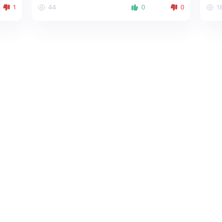
1
44
0
0
1
Haqqımızda
Sosial media:
Live