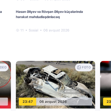
da
Həsən Əliyev və Rövşən Əliyev küçələrində
hərəkət məhdudlaşdırılacaq
11
Sosial
06 avqust 2026
IDEO
FOTO
23:47
06 avqust 2026
23