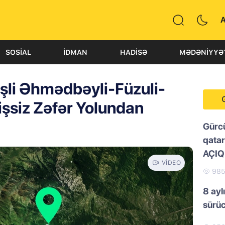
SOSIAL
İDMAN
HADISƏ
MƏDƏNIYYƏ
li Əhmədbəyli-Füzuli-
şsiz Zəfər Yolundan
Gürc
qatar
AÇI
VIDEO
98
8 ayl
sürü