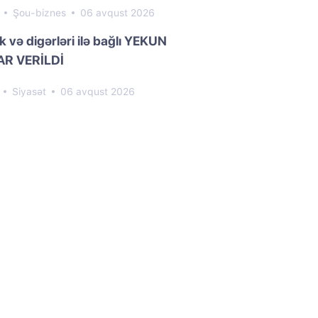
1
Şou-biznes
06 avqust 2026
k və digərləri ilə bağlı YEKUN
R VERİLDİ
1
Siyasət
06 avqust 2026