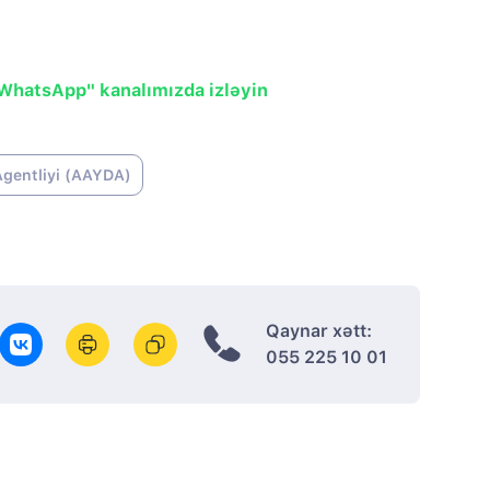
"WhatsApp" kanalımızda izləyin
Agentliyi (AAYDA)
Qaynar xətt:
055 225 10 01