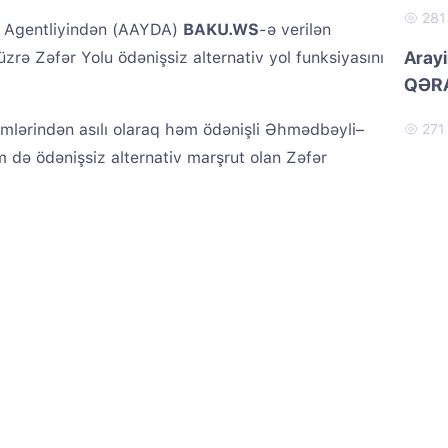
28
t Agentliyindən (AAYDA)
BAKU.WS
-ə verilən
Arayi
rə Zəfər Yolu ödənişsiz alternativ yol funksiyasını
QƏRA
eçimlərindən asılı olaraq həm ödənişli Əhmədbəyli–
27
 də ödənişsiz alternativ marşrut olan Zəfər