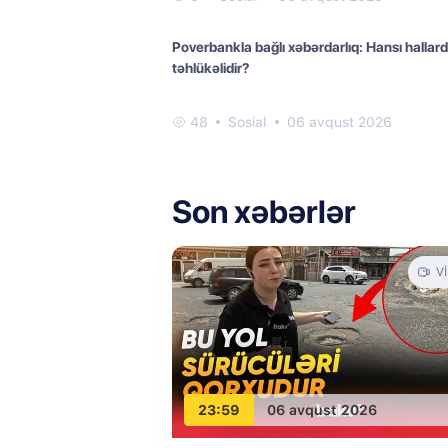
Poverbankla bağlı xəbərdarlıq: Hansı hallar
təhlükəlidir?
48
Sosial
06 avqust 2026
Son xəbərlər
V
23:59
06 avqust 2026