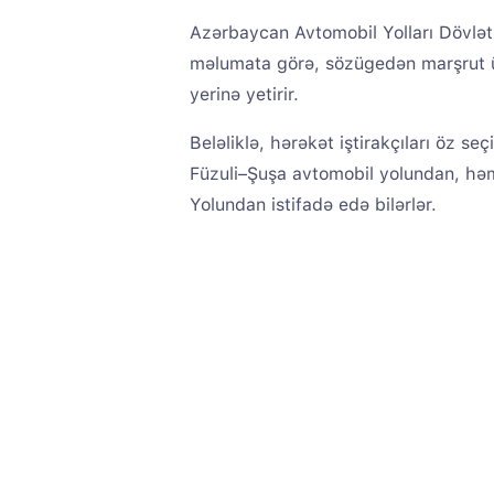
Azərbaycan Avtomobil Yolları Dövlə
məlumata görə, sözügedən marşrut üz
yerinə yetirir.
Beləliklə, hərəkət iştirakçıları öz s
Füzuli–Şuşa avtomobil yolundan, həm
Yolundan istifadə edə bilərlər.