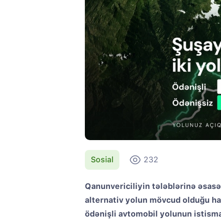
Sosial
232
Qanunvericiliyin tələblərinə əsasə
alternativ yolun mövcud olduğu ha
ödənişli avtomobil yolunun istis