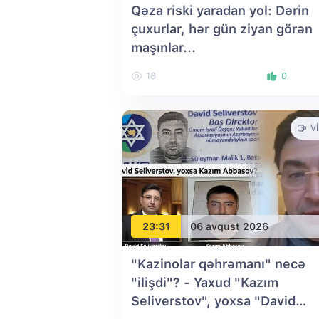
Qəza riski yaradan yol: Dərin
çuxurlar, hər gün ziyan görən
maşınlar...
18
0
V
23:31
06 avqust 2026
"Kazinolar qəhrəmanı" necə
"ilişdi"? - Yaxud "Kazım
Seliverstov", yoxsa "David