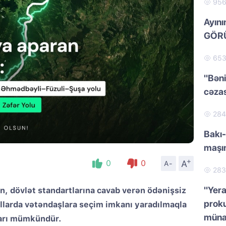
95
Ayını
GÖRÜ
65
"Bəni
cəzas
28
Bakı-
maşı
+
A
0
0
A-
28
"Yera
n, dövlət standartlarına cavab verən ödənişsiz
proku
llarda vətəndaşlara seçim imkanı yaradılmaqla
müna
marı mümkündür.