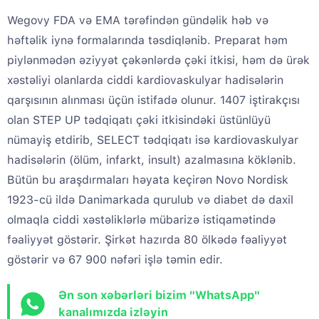
Wegovy FDA və EMA tərəfindən gündəlik həb və
həftəlik iynə formalarında təsdiqlənib. Preparat həm
piylənmədən əziyyət çəkənlərdə çəki itkisi, həm də ürək
xəstəliyi olanlarda ciddi kardiovaskulyar hadisələrin
qarşısının alınması üçün istifadə olunur. 1407 iştirakçısı
olan STEP UP tədqiqatı çəki itkisindəki üstünlüyü
nümayiş etdirib, SELECT tədqiqatı isə kardiovaskulyar
hadisələrin (ölüm, infarkt, insult) azalmasına köklənib.
Bütün bu araşdırmaları həyata keçirən Novo Nordisk
1923-cü ildə Danimarkada qurulub və diabet də daxil
olmaqla ciddi xəstəliklərlə mübarizə istiqamətində
fəaliyyət göstərir. Şirkət hazırda 80 ölkədə fəaliyyət
göstərir və 67 900 nəfəri işlə təmin edir.
Ən son xəbərləri bizim "WhatsApp"
kanalımızda izləyin