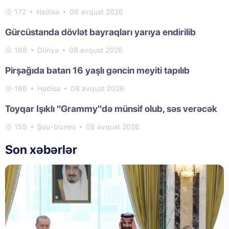
172
Hadisə
08 avqust 2026
Gürcüstanda dövlət bayraqları yarıya endirilib
168
Dünya
08 avqust 2026
Pirşağıda batan 16 yaşlı gəncin meyiti tapılıb
166
Hadisə
08 avqust 2026
Toyqar Işıklı "Grammy"də münsif olub, səs verəcək
155
Şou-biznes
08 avqust 2026
Son xəbərlər