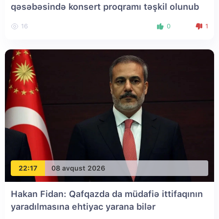
qəsəbəsində konsert proqramı təşkil olunub
16
0
1
22:17
08 avqust 2026
Hakan Fidan: Qafqazda da müdafiə ittifaqının
yaradılmasına ehtiyac yarana bilər