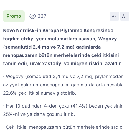
+
A
Promo
227
A-
Novo Nordisk-in Avropa Piylənmə Konqresində
təqdim etdiyi yeni məlumatlara əsasən, Wegovy
(semaqlutid 2,4 mq və 7,2 mq) qadınlarda
menopauzanın bütün mərhələlərində çəki itkisini
təmin edir, ürək xəstəliyi və miqren riskini azaldır
· Wegovy (semaqlutid 2,4 mq və 7,2 mq) piylənmədən
əziyyət çəkən premenopauzal qadınlarda orta hesabla
22,6% çəki itkisi nümayiş etdirib.
· Hər 10 qadından 4-dən çoxu (41,4%) bədən çəkisinin
25%-ni və ya daha çoxunu itirib.
· Çəki itkisi menopauzanın bütün mərhələlərində ardıcıl