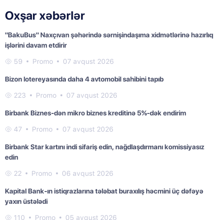
Oxşar xəbərlər
"BakuBus" Naxçıvan şəhərində sərnişindaşıma xidmətlərinə hazırlıq
işlərini davam etdirir
59
Promo
07 avqust 2026
Bizon lotereyasında daha 4 avtomobil sahibini tapıb
223
Promo
07 avqust 2026
Birbank Biznes-dən mikro biznes kreditinə 5%-dək endirim
47
Promo
07 avqust 2026
Birbank Star kartını indi sifariş edin, nağdlaşdırmanı komissiyasız
edin
22
Promo
06 avqust 2026
Kapital Bank-ın istiqrazlarına tələbat buraxılış həcmini üç dəfəyə
yaxın üstələdi
110
Promo
05 avqust 2026