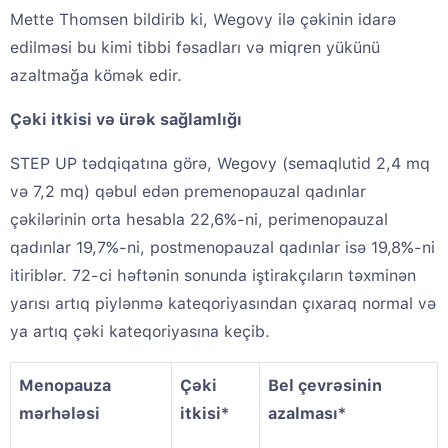
Mette Thomsen bildirib ki, Wegovy ilə çəkinin idarə
edilməsi bu kimi tibbi fəsadları və miqren yükünü
azaltmağa kömək edir.
Çəki itkisi və ürək sağlamlığı
STEP UP tədqiqatına görə, Wegovy (semaqlutid 2,4 mq
və 7,2 mq) qəbul edən premenopauzal qadınlar
çəkilərinin orta hesabla 22,6%-ni, perimenopauzal
qadınlar 19,7%-ni, postmenopauzal qadınlar isə 19,8%-ni
itiriblər. 72-ci həftənin sonunda iştirakçıların təxminən
yarısı artıq piylənmə kateqoriyasından çıxaraq normal və
ya artıq çəki kateqoriyasına keçib.
Menopauza
Çəki
Bel çevrəsinin
mərhələsi
itkisi*
azalması*