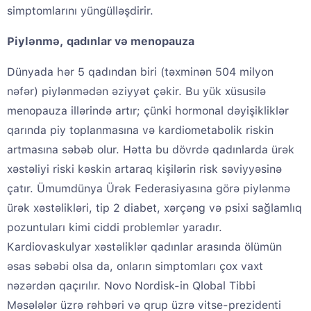
simptomlarını yüngülləşdirir.
Piylənmə, qadınlar və menopauza
Dünyada hər 5 qadından biri (təxminən 504 milyon
nəfər) piylənmədən əziyyət çəkir. Bu yük xüsusilə
menopauza illərində artır; çünki hormonal dəyişikliklər
qarında piy toplanmasına və kardiometabolik riskin
artmasına səbəb olur. Hətta bu dövrdə qadınlarda ürək
xəstəliyi riski kəskin artaraq kişilərin risk səviyyəsinə
çatır. Ümumdünya Ürək Federasiyasına görə piylənmə
ürək xəstəlikləri, tip 2 diabet, xərçəng və psixi sağlamlıq
pozuntuları kimi ciddi problemlər yaradır.
Kardiovaskulyar xəstəliklər qadınlar arasında ölümün
əsas səbəbi olsa da, onların simptomları çox vaxt
nəzərdən qaçırılır. Novo Nordisk-in Qlobal Tibbi
Məsələlər üzrə rəhbəri və qrup üzrə vitse-prezidenti