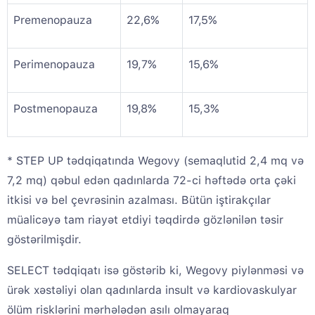
Premenopauza
22,6%
17,5%
Perimenopauza
19,7%
15,6%
Postmenopauza
19,8%
15,3%
* STEP UP tədqiqatında Wegovy (semaqlutid 2,4 mq və
7,2 mq) qəbul edən qadınlarda 72-ci həftədə orta çəki
itkisi və bel çevrəsinin azalması. Bütün iştirakçılar
müalicəyə tam riayət etdiyi təqdirdə gözlənilən təsir
göstərilmişdir.
SELECT tədqiqatı isə göstərib ki, Wegovy piylənməsi və
ürək xəstəliyi olan qadınlarda insult və kardiovaskulyar
ölüm risklərini mərhələdən asılı olmayaraq