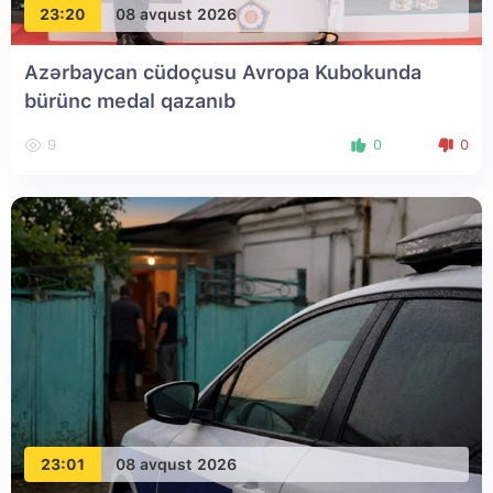
23:20
08 avqust 2026
Azərbaycan cüdoçusu Avropa Kubokunda
bürünc medal qazanıb
9
0
0
23:01
08 avqust 2026