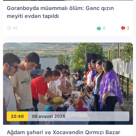
Goranboyda müəmmalı ölüm: Gənc qızın
meyiti evdən tapıldı
92
0
2
22:40
08 avqust 2026
Ağdam şəhəri və Xocavəndin Qırmızı Bazar