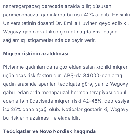
nəzərəçarpacaq dərəcədə azalda bilir; xüsusən
perimenopauzal qadınlarda bu risk 42% azalıb. Helsinki
Universitetinin dosenti Dr. Emilia Huvinen qeyd edib ki,
Wegovy qadınlara təkcə çəki atmaqda yox, başqa
sağlamlıq istiqamətlərində də xeyir verir.
Miqren riskinin azaldılması
Piylənmə qadınları daha çox əldən salan xroniki miqren
üçün əsas risk faktorudur. ABŞ-da 34.000-dən artıq
qadın arasında aparılan tədqiqata görə, yalnız Wegovy
qəbul edənlərdə menopauzal hormon terapiyası qəbul
edənlərlə müqayisədə miqren riski 42–45%, depressiya
isə 25% daha aşağı olub. Nəticələr göstərir ki, Wegovy
bu risklərin azalması ilə əlaqəlidir.
Tədqiqatlar və Novo Nordisk haqqında