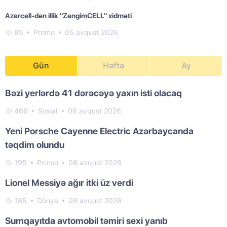
Azercell-dən illik "ZengimCELL" xidməti
85
Promo
05 avqust 2026
Gün
Həftə
Ay
Bəzi yerlərdə 41 dərəcəyə yaxın isti olacaq
466
Sosial
08 avqust 2026
Yeni Porsche Cayenne Electric Azərbaycanda
təqdim olundu
195
Promo
08 avqust 2026
Lionel Messiyə ağır itki üz verdi
185
Dünya
08 avqust 2026
Sumqayıtda avtomobil təmiri sexi yanıb