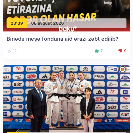
23:39
08 avqust 2026
Binədə meşə fonduna aid ərazi zəbt edilib?
12
2
0