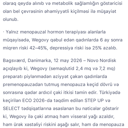
olaraq qeydə alınıb və metabolik sağlamlığın göstəricisi
olan bel çevrəsinin əhəmiyyətli kiçilməsi ilə müşayiət
olunub.
· Yalnız menopauzal hormon terapiyası alanlarla
müqayisədə, Wegovy qəbul edən qadınlarda 6 ay sonra
miqren riski 42–45%, depressiya riski isə 25% azalıb.
Bagsværd, Danimarka, 12 may 2026 – Novo Nordisk
açıqlayıb ki, Wegovy (semaqlutid 2,4 mq və 7,2 mq)
preparatı piylənmədən əziyyət çəkən qadınlarda
premenopauzadan tutmuş menopauza keçid dövrü və
sonrasına qədər ardıcıl çəki itkisi təmin edir. Türkiyədə
keçirilən ECO 2026-da təqdim edilən STEP UP və
SELECT tədqiqatlarına əsaslanan bu nəticələr göstərir
ki, Wegovy ilə çəki atmaq həm visseral yağı azaldır,
həm ürək xəstəliyi riskini aşağı salır, həm də menopauza