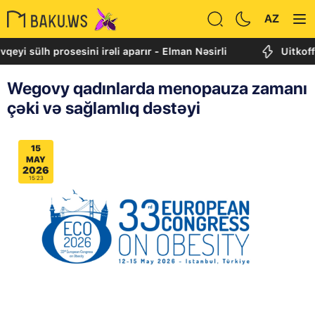
AZ
h prosesini irəli aparır - Elman Nəsirli
Uitkoff: Cənubi
Wegovy qadınlarda menopauza zamanı
çəki və sağlamlıq dəstəyi
15
MAY
2026
15:23