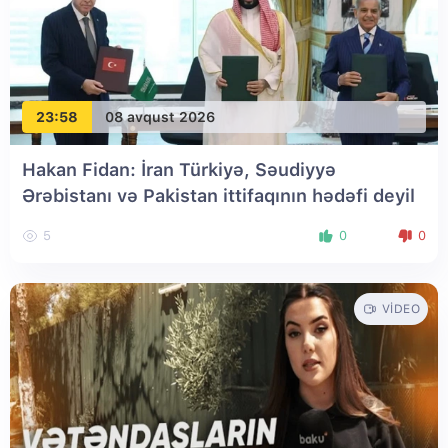
23:58
08 avqust 2026
Hakan Fidan: İran Türkiyə, Səudiyyə
Ərəbistanı və Pakistan ittifaqının hədəfi deyil
5
0
0
VIDEO