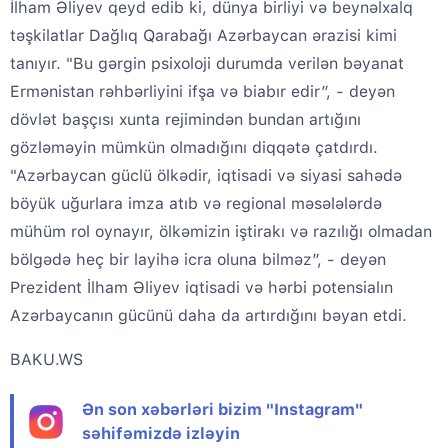
İlham Əliyev qeyd edib ki, dünya birliyi və beynəlxalq
təşkilatlar Dağlıq Qarabağı Azərbaycan ərazisi kimi
tanıyır. "Bu gərgin psixoloji durumda verilən bəyanat
Ermənistan rəhbərliyini ifşa və biabır edir”, - deyən
dövlət başçısı xunta rejimindən bundan artığını
gözləməyin mümkün olmadığını diqqətə çatdırdı.
"Azərbaycan güclü ölkədir, iqtisadi və siyasi sahədə
böyük uğurlara imza atıb və regional məsələlərdə
mühüm rol oynayır, ölkəmizin iştirakı və razılığı olmadan
bölgədə heç bir layihə icra oluna bilməz”, - deyən
Prezident İlham Əliyev iqtisadi və hərbi potensialın
Azərbaycanın gücünü daha da artırdığını bəyan etdi.
BAKU.WS
Ən son xəbərləri bizim "Instagram"
səhifəmizdə izləyin