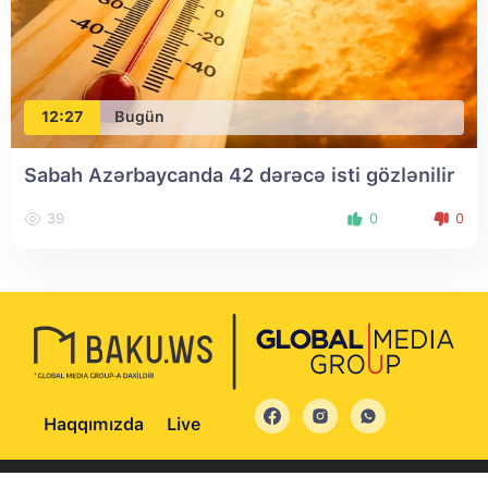
12:27
Bugün
Sabah Azərbaycanda 42 dərəcə isti gözlənilir
39
0
0
Haqqımızda
Live
© 2004 - 2026 Bütün hüquqlar qorunur