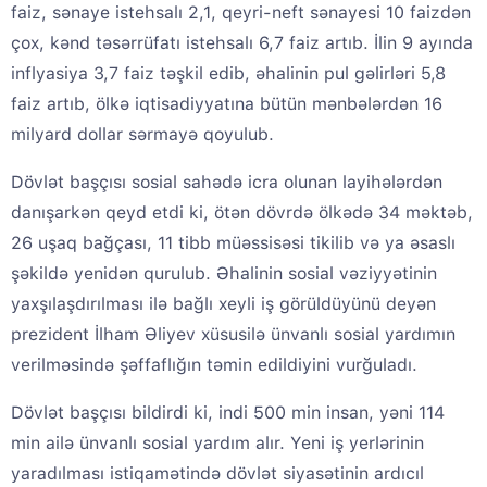
faiz, sənaye istehsalı 2,1, qeyri-neft sənayesi 10 faizdən
çox, kənd təsərrüfatı istehsalı 6,7 faiz artıb. İlin 9 ayında
inflyasiya 3,7 faiz təşkil edib, əhalinin pul gəlirləri 5,8
faiz artıb, ölkə iqtisadiyyatına bütün mənbələrdən 16
milyard dollar sərmayə qoyulub.
Dövlət başçısı sosial sahədə icra olunan layihələrdən
danışarkən qeyd etdi ki, ötən dövrdə ölkədə 34 məktəb,
26 uşaq bağçası, 11 tibb müəssisəsi tikilib və ya əsaslı
şəkildə yenidən qurulub. Əhalinin sosial vəziyyətinin
yaxşılaşdırılması ilə bağlı xeyli iş görüldüyünü deyən
prezident İlham Əliyev xüsusilə ünvanlı sosial yardımın
verilməsində şəffaflığın təmin edildiyini vurğuladı.
Dövlət başçısı bildirdi ki, indi 500 min insan, yəni 114
min ailə ünvanlı sosial yardım alır. Yeni iş yerlərinin
yaradılması istiqamətində dövlət siyasətinin ardıcıl