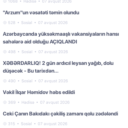
1068
Hadisə
07 avqust 2026
"Arzum"un vəsatəti təmin olundu
528
Sosial
07 avqust 2026
Azərbaycanda yüksəkmaaşlı vakansiyaların hansı
sahələrə aid olduğu AÇIQLANDI
498
Sosial
07 avqust 2026
XƏBƏRDARLIQ! 2 gün ardıcıl leysan yağıb, dolu
düşəcək - Bu tarixdən...
490
Sosial
07 avqust 2026
Vəkil İlqar Həmidov həbs edildi
369
Hadisə
07 avqust 2026
Ceki Çanın Bakıdakı çəkiliş zamanı qolu zədələndi
315
Sosial
07 avqust 2026