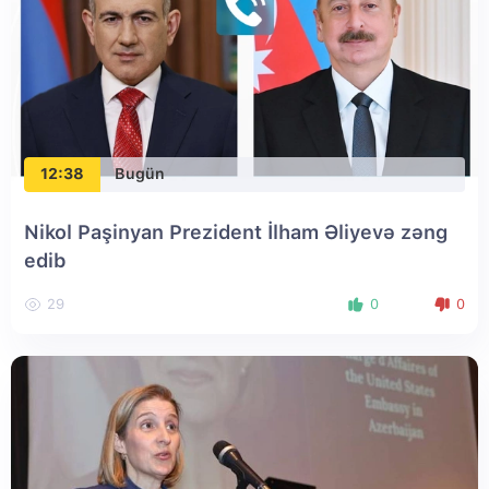
12:38
Bugün
Nikol Paşinyan Prezident İlham Əliyevə zəng
edib
29
0
0