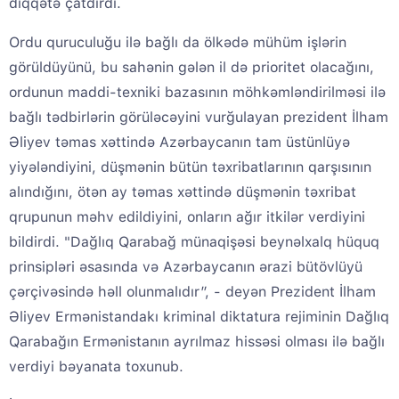
diqqətə çatdırdı.
Ordu quruculuğu ilə bağlı da ölkədə mühüm işlərin
görüldüyünü, bu sahənin gələn il də prioritet olacağını,
ordunun maddi-texniki bazasının möhkəmləndirilməsi ilə
bağlı tədbirlərin görüləcəyini vurğulayan prezident İlham
Əliyev təmas xəttində Azərbaycanın tam üstünlüyə
yiyələndiyini, düşmənin bütün təxribatlarının qarşısının
alındığını, ötən ay təmas xəttində düşmənin təxribat
qrupunun məhv edildiyini, onların ağır itkilər verdiyini
bildirdi. "Dağlıq Qarabağ münaqişəsi beynəlxalq hüquq
prinsipləri əsasında və Azərbaycanın ərazi bütövlüyü
çərçivəsində həll olunmalıdır”, - deyən Prezident İlham
Əliyev Ermənistandakı kriminal diktatura rejiminin Dağlıq
Qarabağın Ermənistanın ayrılmaz hissəsi olması ilə bağlı
verdiyi bəyanata toxunub.