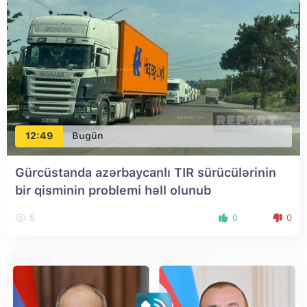
12:49
Bugün
Gürcüstanda azərbaycanlı TIR sürücülərinin
bir qisminin problemi həll olunub
5
0
0