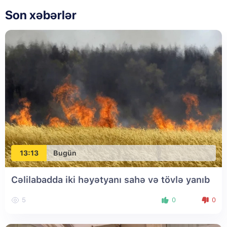
Son xəbərlər
13:13
Bugün
Cəlilabadda iki həyətyanı sahə və tövlə yanıb
5
0
0