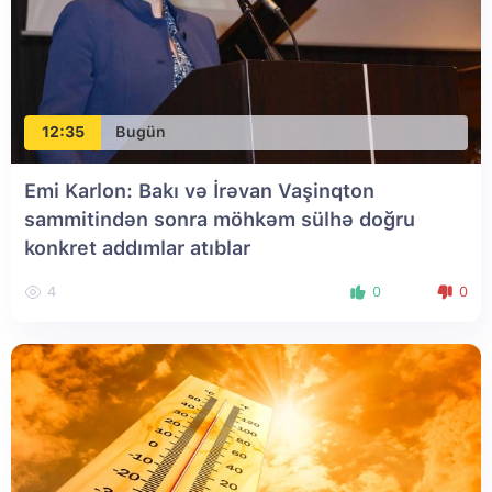
12:35
Bugün
Emi Karlon: Bakı və İrəvan Vaşinqton
sammitindən sonra möhkəm sülhə doğru
konkret addımlar atıblar
4
0
0