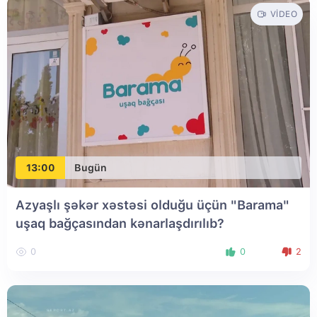
VIDEO
13:00
Bugün
Azyaşlı şəkər xəstəsi olduğu üçün "Barama"
uşaq bağçasından kənarlaşdırılıb?
0
0
2