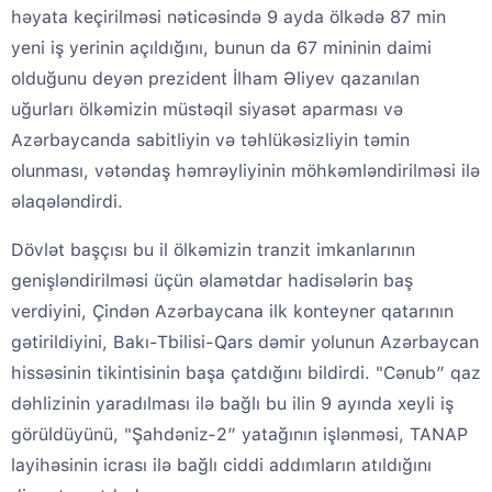
həyata keçirilməsi nəticəsində 9 ayda ölkədə 87 min
yeni iş yerinin açıldığını, bunun da 67 mininin daimi
olduğunu deyən prezident İlham Əliyev qazanılan
uğurları ölkəmizin müstəqil siyasət aparması və
Azərbaycanda sabitliyin və təhlükəsizliyin təmin
olunması, vətəndaş həmrəyliyinin möhkəmləndirilməsi ilə
əlaqələndirdi.
Dövlət başçısı bu il ölkəmizin tranzit imkanlarının
genişləndirilməsi üçün əlamətdar hadisələrin baş
verdiyini, Çindən Azərbaycana ilk konteyner qatarının
gətirildiyini, Bakı-Tbilisi-Qars dəmir yolunun Azərbaycan
hissəsinin tikintisinin başa çatdığını bildirdi. "Cənub” qaz
dəhlizinin yaradılması ilə bağlı bu ilin 9 ayında xeyli iş
görüldüyünü, "Şahdəniz-2” yatağının işlənməsi, TANAP
layihəsinin icrası ilə bağlı ciddi addımların atıldığını