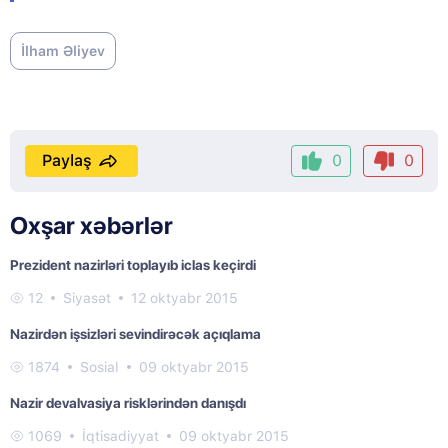
İlham Əliyev
Paylaş
0
0
Oxşar xəbərlər
Prezident nazirləri toplayıb iclas keçirdi
12
Siyasət
12 oktyabr 2015
Nazirdən işsizləri sevindirəcək açıqlama
1874
Sosial
09 oktyabr 2015
Nazir devalvasiya risklərindən danışdı
1069
İqtisadiyyat
09 oktyabr 2015