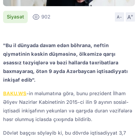
+
A
Siyasət
902
A-
"Bu il dünyada davam edən böhrana, neftin
qiymətinin kəskin düşməsinə, ölkəmizə qarşı
əsassız təzyiqlərə və bəzi hallarda təxribatlara
baxmayaraq, ötən 9 ayda Azərbaycan iqtisadiyyatı
inkişaf edib".
BAKU.WS
-in məlumatına görə, bunu prezident İlham
Əliyev Nazirlər Kabinetinin 2015-ci ilin 9 ayının sosial-
iqtisadi inkişafının yekunları və qarşıda duran vəzifələrə
həsr olunmuş iclasda çıxışında bildirib.
Dövlət başçısı söyləyib ki, bu dövrdə iqtisadiyyat 3,7