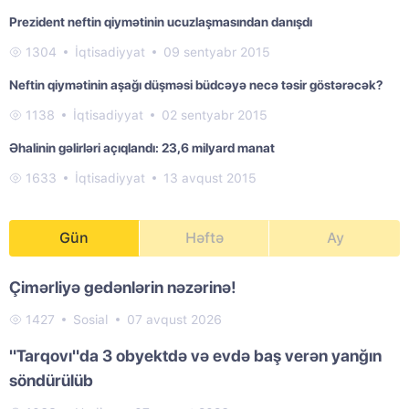
Prezident neftin qiymətinin ucuzlaşmasından danışdı
1304
İqtisadiyyat
09 sentyabr 2015
Neftin qiymətinin aşağı düşməsi büdcəyə necə təsir göstərəcək?
1138
İqtisadiyyat
02 sentyabr 2015
Əhalinin gəlirləri açıqlandı: 23,6 milyard manat
1633
İqtisadiyyat
13 avqust 2015
Gün
Həftə
Ay
Çimərliyə gedənlərin nəzərinə!
1427
Sosial
07 avqust 2026
"Tarqovı"da 3 obyektdə və evdə baş verən yanğın
söndürülüb