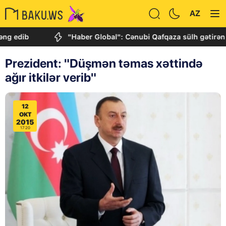
AZ
b
"Haber Global": Cənubi Qafqaza sülh gətirən tarixi h
Prezident: "Düşmən təmas xəttində
ağır itkilər verib"
12
OKT
2015
17:20