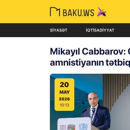
SIYASƏT
İQTISADIYYAT
Mikayıl Cabbarov: 
amnistiyanın tətbiqi
20
MAY
2026
10:13