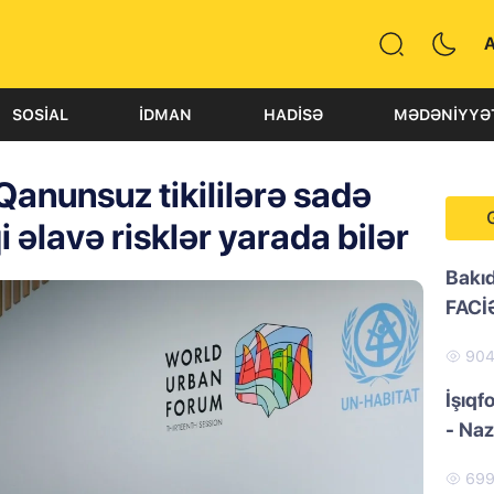
SOSIAL
İDMAN
HADISƏ
MƏDƏNIYYƏ
Qanunsuz tikililərə sadə
 əlavə risklər yarada bilər
Bakı
FACİ
90
İşıqf
- Naz
69