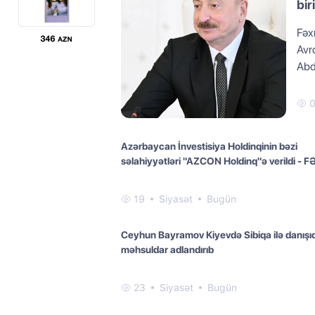
bir
Fəx
Avr
Abd
Azərbaycan İnvestisiya Holdinqinin bəzi
səlahiyyətləri "AZCON Holdinq"ə verildi -
19
Siyasət
Bugün
Ceyhun Bayramov Kiyevdə Sibiqa ilə danışıq
məhsuldar adlandırıb
23
Siyasət
Bugün