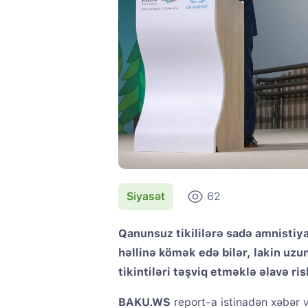
Siyasət
62
Qanunsuz tikililərə sadə amnistiy
həllinə kömək edə bilər, lakin uz
tikintiləri təşviq etməklə əlavə ris
BAKU.WS
report-a istinadən xəbər v