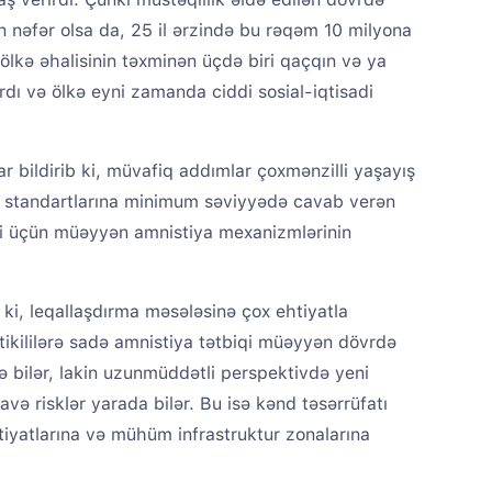
on nəfər olsa da, 25 il ərzində bu rəqəm 10 milyona
ölkə əhalisinin təxminən üçdə biri qaçqın və ya
ırdı və ölkə eyni zamanda ciddi sosial-iqtisadi
 bildirib ki, müvafiq addımlar çoxmənzilli yaşayış
a standartlarına minimum səviyyədə cavab verən
ri üçün müəyyən amnistiya mexanizmlərinin
ki, leqallaşdırma məsələsinə çox ehtiyatla
ikililərə sadə amnistiya tətbiqi müəyyən dövrdə
ə bilər, lakin uzunmüddətli perspektivdə yeni
avə risklər yarada bilər. Bu isə kənd təsərrüfatı
tiyatlarına və mühüm infrastruktur zonalarına