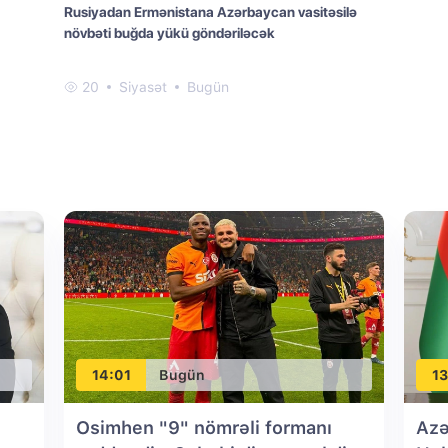
Rusiyadan Ermənistana Azərbaycan vasitəsilə
növbəti buğda yükü göndəriləcək
20
Siyasət
Bugün
14:01
Bugün
13
Osimhen "9" nömrəli formanı
Azə