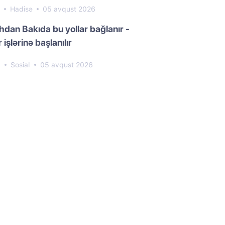
3
Hadisə
05 avqust 2026
dan Bakıda bu yollar bağlanır -
 işlərinə başlanılır
0
Sosial
05 avqust 2026