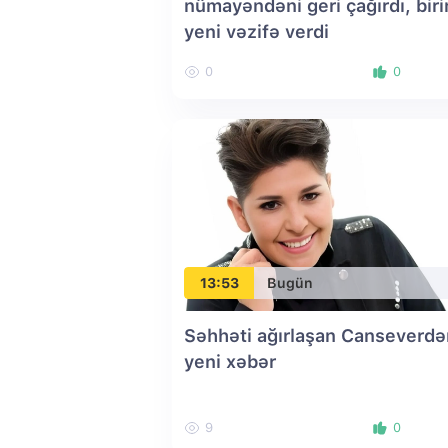
nümayəndəni geri çağırdı, bir
yeni vəzifə verdi
0
0
13:53
Bugün
Səhhəti ağırlaşan Canseverdə
yeni xəbər
9
0