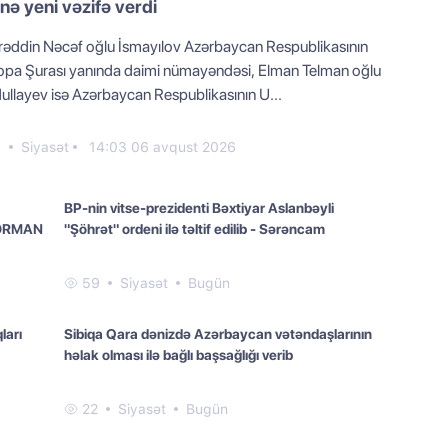
inə yeni vəzifə verdi
rəddin Nəcəf oğlu İsmayılov Azərbaycan Respublikasının
opa Şurası yanında daimi nümayəndəsi, Elman Telman oğlu
ullayev isə Azərbaycan Respublikasının U...
0
Siyasət
14:03 06 avqust 2026
BP-nin vitse-prezidenti Bəxtiyar Aslanbəyli
 FƏRMAN
"Şöhrət" ordeni ilə təltif edilib - Sərəncam
59
Siyasət
Bugün
ları
Sibiqa Qara dənizdə Azərbaycan vətəndaşlarının
həlak olması ilə bağlı başsağlığı verib
22
Siyasət
Bugün