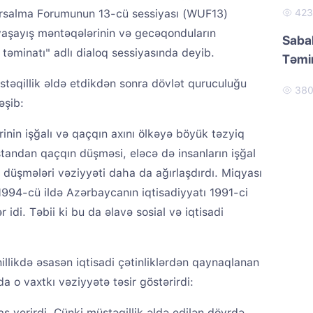
salma Forumunun 13-cü sessiyası (WUF13)
42
 yaşayış məntəqələrinin və gecəqonduların
Sabah
təminatı" adlı dialoq sessiyasında deyib.
Təmir
müstəqillik əldə etdikdən sonra dövlət quruculuğu
38
əşib:
inin işğalı və qaçqın axını ölkəyə böyük təzyiq
standan qaçqın düşməsi, eləcə də insanların işğal
düşmələri vəziyyəti daha da ağırlaşdırdı. Miqyası
994-cü ildə Azərbaycanın iqtisadiyyatı 1991-ci
 idi. Təbii ki bu da əlavə sosial və iqtisadi
illikdə əsasən iqtisadi çətinliklərdən qaynaqlanan
da o vaxtkı vəziyyətə təsir göstərirdi:
ş verirdi. Çünki müstəqillik əldə edilən dövrdə