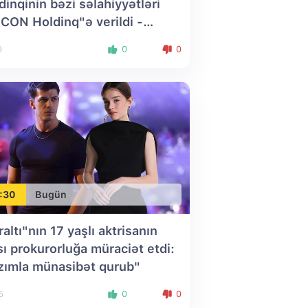
dinqinin bəzi səlahiyyətləri
CON Holdinq"ə verildi -
RMAN
9
0
0
:30
Bugün
raltı"nın 17 yaşlı aktrisanın
sı prokurorluğa müraciət etdi:
zımla münasibət qurub"
5
0
0