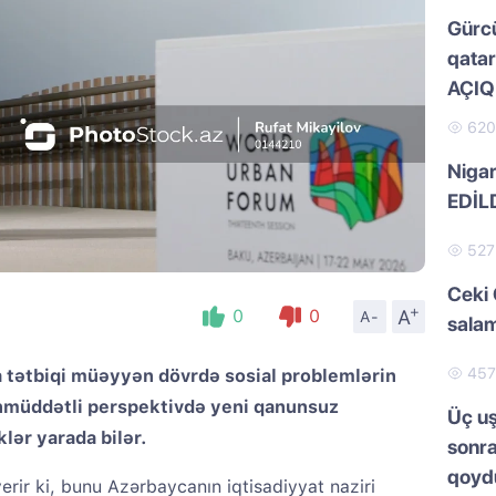
Gürc
qatar
AÇI
62
Nigar
EDİL
52
Ceki 
+
A
0
0
A-
salam
45
a tətbiqi müəyyən dövrdə sosial problemlərin
unmüddətli perspektivdə yeni qanunsuz
Üç uş
klər yarada bilər.
sonra
qoydu
erir ki, bunu Azərbaycanın iqtisadiyyat naziri