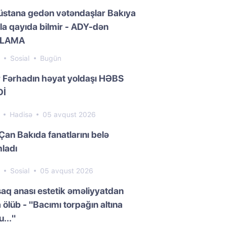
üstana gedən vətəndaşlar Bakıya
la qayıda bilmir - ADY-dən
QLAMA
0
Sosial
Bugün
 Fərhadın həyat yoldaşı HƏBS
Dİ
7
Hadisə
05 avqust 2026
Çan Bakıda fanatlarını belə
ladı
7
Sosial
05 avqust 2026
aq anası estetik əməliyyatdan
 ölüb - "Bacımı torpağın altına
..."