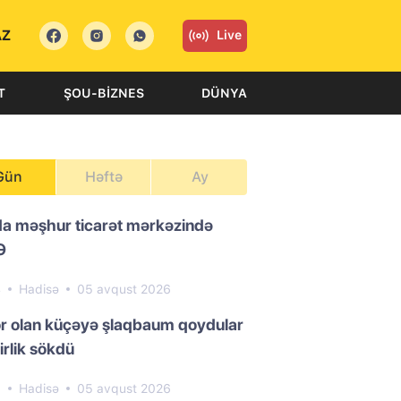
AZ
Live
T
ŞOU-BIZNES
DÜNYA
Gün
Həftə
Ay
da məşhur ticarət mərkəzində
Ə
4
Hadisə
05 avqust 2026
or olan küçəyə şlaqbaum qoydular
irlik sökdü
9
Hadisə
05 avqust 2026