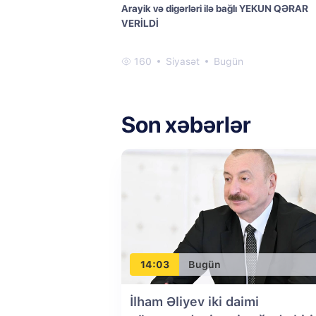
Arayik və digərləri ilə bağlı YEKUN QƏRAR
VERİLDİ
160
Siyasət
Bugün
Son xəbərlər
14:03
Bugün
İlham Əliyev iki daimi