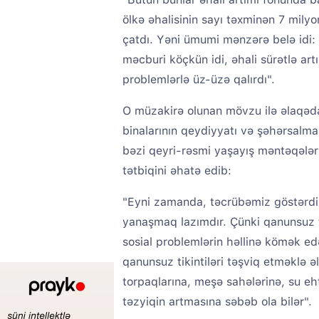
ölkə əhalisinin sayı təxminən 7 mily
çatdı. Yəni ümumi mənzərə belə idi: 
məcburi köçkün idi, əhali sürətlə art
problemlərlə üz-üzə qalırdı".
O müzakirə olunan mövzu ilə əlaqədar
binalarının qeydiyyatı və şəhərsalm
bəzi qeyri-rəsmi yaşayış məntəqələ
tətbiqini əhatə edib:
"Eyni zamanda, təcrübəmiz göstərdi 
yanaşmaq lazımdır. Çünki qanunsuz t
sosial problemlərin həllinə kömək ed
qanunsuz tikintiləri təşviq etməklə əl
torpaqlarına, meşə sahələrinə, su eh
təzyiqin artmasına səbəb ola bilər".