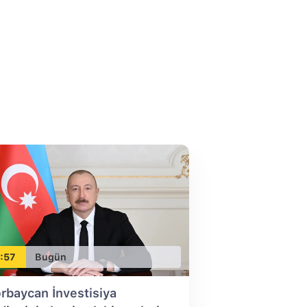
:57
Bugün
rbaycan İnvestisiya