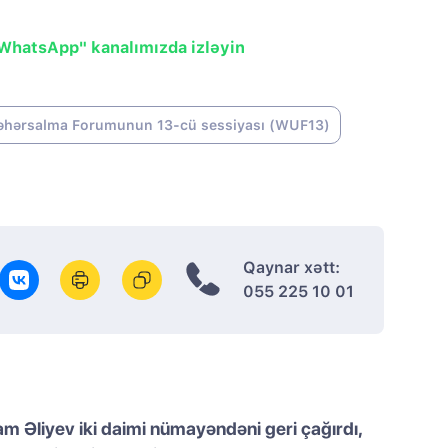
"WhatsApp" kanalımızda izləyin
ərsalma Forumunun 13-cü sessiyası (WUF13)
Qaynar xətt:
055 225 10 01
am Əliyev iki daimi nümayəndəni geri çağırdı,