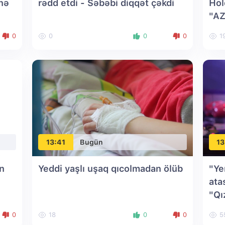
inə
rədd etdi - Səbəbi diqqət çəkdi
Hol
"AZ
FƏ
0
0
0
0
1
13:41
Bugün
13
n
Yeddi yaşlı uşaq qıcolmadan ölüb
"Ye
ata
"Qı
0
18
0
0
5