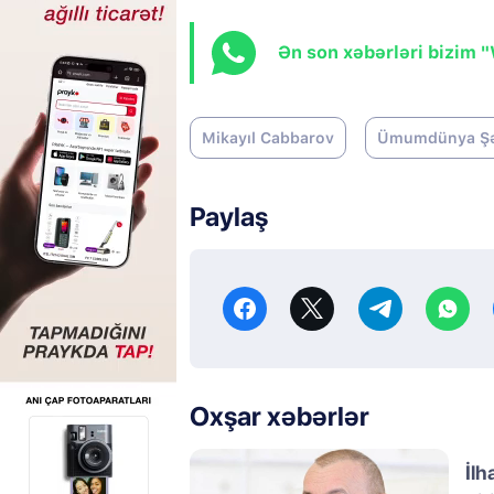
Ən son xəbərləri bizim 
Mikayıl Cabbarov
Ümumdünya Şəh
Paylaş
Oxşar xəbərlər
İlh