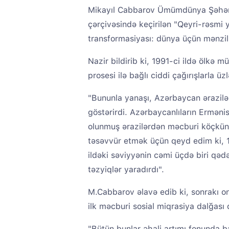
Mikayıl Cabbarov Ümümdünya Şəhər
çərçivəsində keçirilən "Qeyri-rəsmi
transformasiyası: dünya üçün mənzil 
Nazir bildirib ki, 1991-ci ildə ölkə 
prosesi ilə bağlı ciddi çağırışlarla üzl
"Bununla yanaşı, Azərbaycan ərazilər
göstərirdi. Azərbaycanlıların Erməni
olunmuş ərazilərdən məcburi köçkün 
təsəvvür etmək üçün qeyd edim ki, 1
ildəki səviyyənin cəmi üçdə biri qədər
təzyiqlər yaradırdı".
M.Cabbarov əlavə edib ki, sonrakı on
ilk məcburi sosial miqrasiya dalğası 
"Bütün bunlar əhali artımı fonunda ba