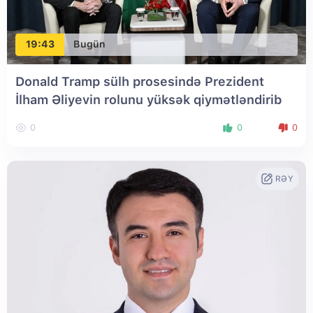
19:43
Bugün
Donald Tramp sülh prosesində Prezident
İlham Əliyevin rolunu yüksək qiymətləndirib
0
0
0
RƏY