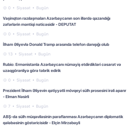
0
Siyasət
Bugün
Vaşinqton razılaşmaları Azərbaycanın son illərdə qazandığı
zəfərlərin məntiqi nəticəsidir - DEPUTAT
0
Siyasət
Bugün
İlham Əliyevlə Donald Tramp arasında telefon danışığı olub
13
Siyasət
Bugün
Rubio: Ermənistanla Azərbaycanı nümayiş etdirdikləri cəsarət və
uzaqgörənliyə görə təbrik edirik
0
Siyasət
Bugün
Prezident İlham Əliyevin qətiyyətli mövqeyi sülh prosesini irəli aparır
- Elman Nəsirli
7
Siyasət
Bugün
ABŞ-da sülh müqaviləsinin paraflanması Azərbaycanın diplomatik
qələbəsinin göstəricisidir - Elçin Mirzəbəyli