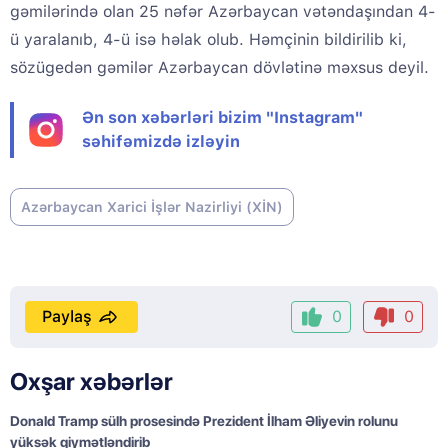
gəmilərində olan 25 nəfər Azərbaycan vətəndaşından 4-
ü yaralanıb, 4-ü isə həlak olub. Həmçinin bildirilib ki,
sözügedən gəmilər Azərbaycan dövlətinə məxsus deyil.
Ən son xəbərləri bizim "Instagram"
səhifəmizdə izləyin
Azərbaycan Xarici İşlər Nazirliyi (XİN)
Paylaş
0
0
Oxşar xəbərlər
Donald Tramp sülh prosesində Prezident İlham Əliyevin rolunu
yüksək qiymətləndirib