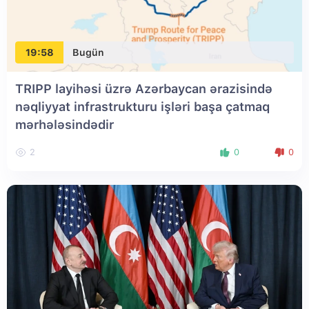
19:58
Bugün
TRIPP layihəsi üzrə Azərbaycan ərazisində
nəqliyyat infrastrukturu işləri başa çatmaq
mərhələsindədir
2
0
0