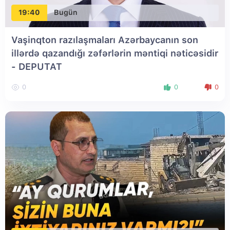
19:40
Bugün
Vaşinqton razılaşmaları Azərbaycanın son
illərdə qazandığı zəfərlərin məntiqi nəticəsidir
- DEPUTAT
0
0
0