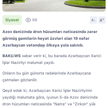
+
A
Siyasət
69
A-
Azov dənizində dron hücumları nəticəsində zərər
görmüş gəmilərin heyət üzvləri olan 19 nəfər
Azərbaycan vətəndaşı ölkəyə yola salınıb.
BAKU.WS
xəbər verir ki, bu barədə Azərbaycan Xarici
İşlər Nazirliyi məlumat yayıb.
Onların bu gün günorta radələrində Azərbaycana
çatmaları gözlənilir.
Qeyd edək ki, Azərbaycan Xarici İşlər Nazirliyinin
yaydığı məlumata görə, iyunun 5-də Azov dənizində
dron hücumları nəticəsində "Natra" və "Zirkon" yük