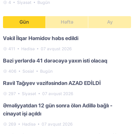
4
Siyasət
Bugün
Gün
Həftə
Ay
Vəkil İlqar Həmidov həbs edildi
411
Hadisə
07 avqust 2026
Bəzi yerlərdə 41 dərəcəyə yaxın isti olacaq
406
Sosial
Bugün
Ravil Tağıyev vəzifəsindən AZAD EDİLDİ
297
Siyasət
07 avqust 2026
Əməliyyatdan 12 gün sonra ölən Adillə bağlı -
cinayət işi açıldı
269
Hadisə
07 avqust 2026