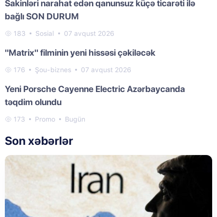
Sakinləri narahat edən qanunsuz küçə ticarəti ilə
bağlı SON DURUM
183
Sosial
07 avqust 2026
"Matrix" filminin yeni hissəsi çəkiləcək
176
Şou-biznes
07 avqust 2026
Yeni Porsche Cayenne Electric Azərbaycanda
təqdim olundu
173
Promo
Bugün
Son xəbərlər