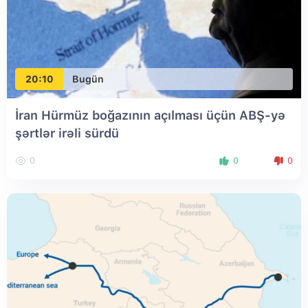
20:10
Bugün
İran Hürmüz boğazının açılması üçün ABŞ-yə
şərtlər irəli sürdü
0
0
0