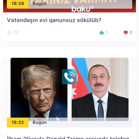
19:28
Bugün
Vətəndaşın evi qanunsuz sökülüb?
20
1
0
19:22
Bugün
İlham Əliyevlə Donald Tramp arasında telefon