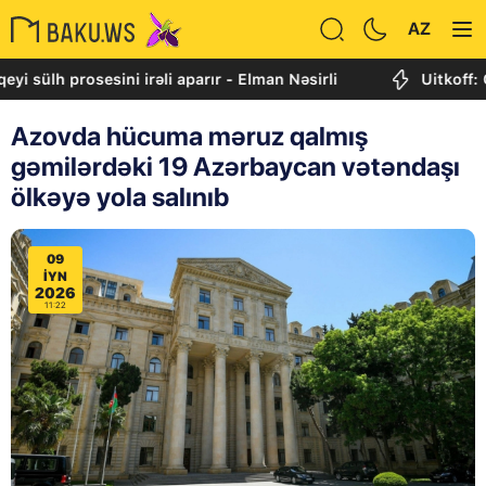
AZ
lh prosesini irəli aparır - Elman Nəsirli
Uitkoff: Cənub
Azovda hücuma məruz qalmış
gəmilərdəki 19 Azərbaycan vətəndaşı
ölkəyə yola salınıb
09
IYN
2026
11:22