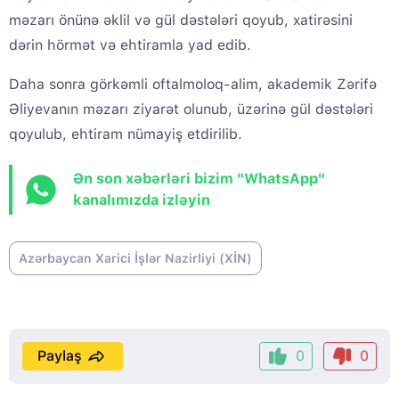
məzarı önünə əklil və gül dəstələri qoyub, xatirəsini
dərin hörmət və ehtiramla yad edib.
Daha sonra görkəmli oftalmoloq-alim, akademik Zərifə
Əliyevanın məzarı ziyarət olunub, üzərinə gül dəstələri
qoyulub, ehtiram nümayiş etdirilib.
Ən son xəbərləri bizim "WhatsApp"
kanalımızda izləyin
Azərbaycan Xarici İşlər Nazirliyi (XİN)
Paylaş
0
0