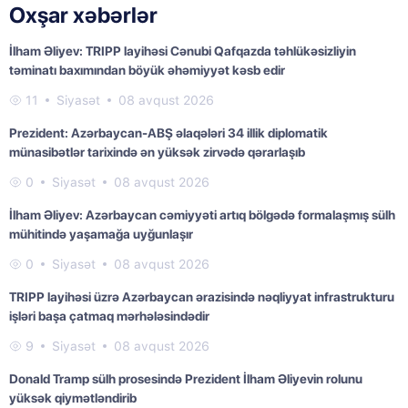
Oxşar xəbərlər
İlham Əliyev: TRIPP layihəsi Cənubi Qafqazda təhlükəsizliyin
təminatı baxımından böyük əhəmiyyət kəsb edir
11
Siyasət
08 avqust 2026
Prezident: Azərbaycan-ABŞ əlaqələri 34 illik diplomatik
münasibətlər tarixində ən yüksək zirvədə qərarlaşıb
0
Siyasət
08 avqust 2026
İlham Əliyev: Azərbaycan cəmiyyəti artıq bölgədə formalaşmış sülh
mühitində yaşamağa uyğunlaşır
0
Siyasət
08 avqust 2026
TRIPP layihəsi üzrə Azərbaycan ərazisində nəqliyyat infrastrukturu
işləri başa çatmaq mərhələsindədir
9
Siyasət
08 avqust 2026
Donald Tramp sülh prosesində Prezident İlham Əliyevin rolunu
yüksək qiymətləndirib