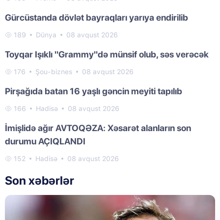
Gürcüstanda dövlət bayraqları yarıya endirilib
189
Dünya
08 avqust 2026
Toyqar Işıklı "Grammy"də münsif olub, səs verəcək
176
Şou-biznes
08 avqust 2026
Pirşağıda batan 16 yaşlı gəncin meyiti tapılıb
166
Hadisə
08 avqust 2026
İmişlidə ağır AVTOQƏZA: Xəsarət alanların son
durumu AÇIQLANDI
152
Hadisə
08 avqust 2026
Son xəbərlər