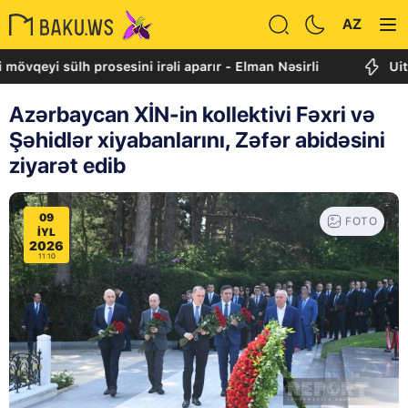
AZ
i sülh prosesini irəli aparır - Elman Nəsirli
Uitkoff: C
Azərbaycan XİN-in kollektivi Fəxri və
Şəhidlər xiyabanlarını, Zəfər abidəsini
ziyarət edib
09
FOTO
IYL
2026
11:10