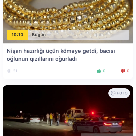
10:10
Bugün
Nişan hazırlığı üçün köməyə getdi, bacısı
oğlunun qızıllarını oğurladı
21
0
0
FOTO