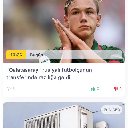
10:36
Bugün
"Qalatasaray" rusiyalı futbolçunun
transferində razılığa gəldi
6
0
0
VIDEO