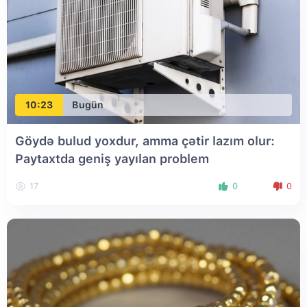
10:23
Bugün
Göydə bulud yoxdur, amma çətir lazım olur:
Paytaxtda geniş yayılan problem
17
0
0