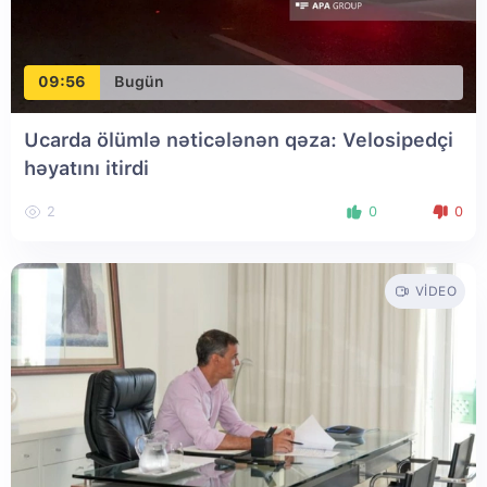
09:56
Bugün
Ucarda ölümlə nəticələnən qəza: Velosipedçi
həyatını itirdi
2
0
0
VIDEO