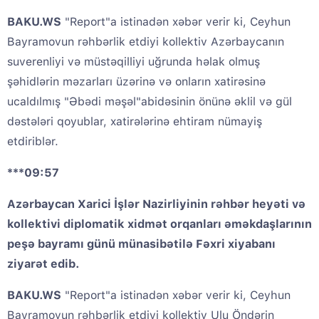
BAKU.WS
"Report"a istinadən xəbər verir ki, Ceyhun
Bayramovun rəhbərlik etdiyi kollektiv Azərbaycanın
suverenliyi və müstəqilliyi uğrunda həlak olmuş
şəhidlərin məzarları üzərinə və onların xatirəsinə
ucaldılmış "Əbədi məşəl"abidəsinin önünə əklil və gül
dəstələri qoyublar, xatirələrinə ehtiram nümayiş
etdiriblər.
***09:57
Azərbaycan Xarici İşlər Nazirliyinin rəhbər heyəti və
kollektivi diplomatik xidmət orqanları əməkdaşlarının
peşə bayramı günü münasibətilə Fəxri xiyabanı
ziyarət edib.
BAKU.WS
"Report"a istinadən xəbər verir ki, Ceyhun
Bayramovun rəhbərlik etdiyi kollektiv Ulu Öndərin