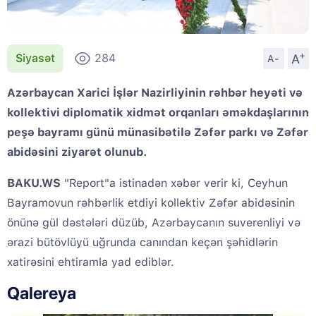
+
A
Siyasət
284
A-
Azərbaycan Xarici İşlər Nazirliyinin rəhbər heyəti və
kollektivi diplomatik xidmət orqanları əməkdaşlarının
peşə bayramı günü münasibətilə Zəfər parkı və Zəfər
abidəsini ziyarət olunub.
BAKU.WS
"Report"a istinadən xəbər verir ki, Ceyhun
Bayramovun rəhbərlik etdiyi kollektiv Zəfər abidəsinin
önünə gül dəstələri düzüb, Azərbaycanın suverenliyi və
ərazi bütövlüyü uğrunda canından keçən şəhidlərin
xatirəsini ehtiramla yad ediblər.
Qalereya