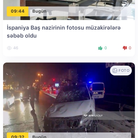
09:44
Bugün
İspaniya Baş nazirinin fotosu müzakirələrə
səbəb oldu
46
0
0
FOTO
09:32
Bugün