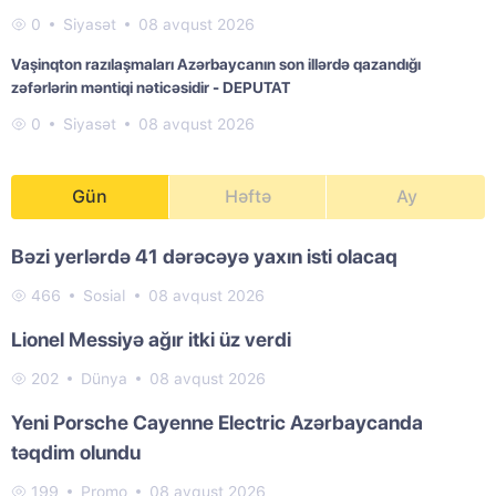
0
Siyasət
08 avqust 2026
Vaşinqton razılaşmaları Azərbaycanın son illərdə qazandığı
zəfərlərin məntiqi nəticəsidir - DEPUTAT
0
Siyasət
08 avqust 2026
Gün
Həftə
Ay
Bəzi yerlərdə 41 dərəcəyə yaxın isti olacaq
466
Sosial
08 avqust 2026
Lionel Messiyə ağır itki üz verdi
202
Dünya
08 avqust 2026
Yeni Porsche Cayenne Electric Azərbaycanda
təqdim olundu
199
Promo
08 avqust 2026