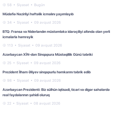
58
Siyasət
Bugün
Müdafiə Nazirliyi həftəlik icmalını yayımlayıb
34
Siyasət
09 avqust 2026
BTQ: Fransa və Niderlandın müstəmləkə idarəçiliyi altında olan yerli
icmalarla həmrəyik
113
Siyasət
09 avqust 2026
Azərbaycan XİN-dən Sinqapura Müstəqillik Günü təbriki
25
Siyasət
09 avqust 2026
Prezident İlham Əliyev sinqapurlu həmkarını təbrik edib
98
Siyasət
09 avqust 2026
Azərbaycan Prezidenti: Biz sülhün iqtisadi, ticari və digər sahələrdə
real faydalarının şahidi oluruq
22
Siyasət
08 avqust 2026