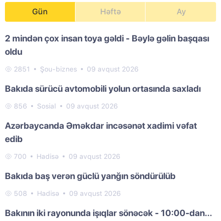
Gün
Həftə
Ay
2 mindən çox insan toya gəldi - Bəylə gəlin başqası
oldu
2851
Şou-biznes
09 avqust 2026
Bakıda sürücü avtomobili yolun ortasında saxladı
856
Sosial
09 avqust 2026
Azərbaycanda Əməkdar incəsənət xadimi vəfat
edib
700
Hadisə
09 avqust 2026
Bakıda baş verən güclü yanğın söndürülüb
508
Hadisə
09 avqust 2026
Bakının iki rayonunda işıqlar sönəcək - 10:00-dan...