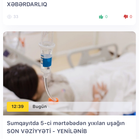
XƏBƏRDARLIQ
33
0
0
12:39
Bugün
Sumqayıtda 5-ci mərtəbədən yıxılan uşağın
SON VƏZİYYƏTİ
- YENİLƏNİB