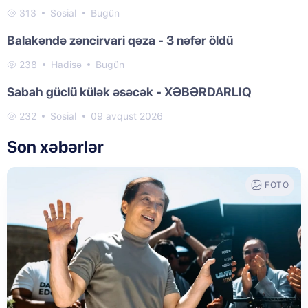
313
Sosial
Bugün
Balakəndə zəncirvari qəza - 3 nəfər öldü
238
Hadisə
Bugün
Sabah güclü külək əsəcək - XƏBƏRDARLIQ
232
Sosial
09 avqust 2026
Son xəbərlər
FOTO