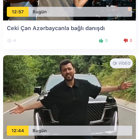
12:57
Bugün
Ceki Çan Azərbaycanla bağlı danışdı
4
0
0
VIDEO
12:44
Bugün