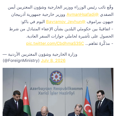
وقّع نائب رئيس الوزراء ووزير الخارجية وشؤون المغتربين أيمن
ووزير خارجية جمهورية أذربيجان
@AymanHsafadi
الصفدي
اليوم في باكو:
@Bayramov_Jeyhun
جيهون بيراموف
- اتفاقيةً بين حكومتَي البلدين بشأن الإعفاء المتبادل من شرط
الحصول على تأشيرة لحاملي جوازات السفر العادية.
pic.twitter.com/CbdhmaS3SC
- مذكّرةَ تفاهم…
— وزارة الخارجية وشؤون المغتربين الأردنية
(@ForeignMinistry)
July 8, 2026