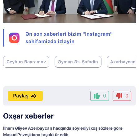
Ən son xəbərləri bizim "Instagram"
səhifəmizdə izləyin
Ceyhun Bayramov
Əymən Əs-Safadin
Azərbaycan Xa
Paylaş
0
0
Oxşar xəbərlər
İlham Əliyev Azərbaycan haqqında söylədiyi xoş sözlərə görə
Məsud Pezeşkiana təşəkkür edib