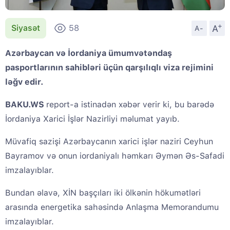
+
A
Siyasət
58
A-
Azərbaycan və İordaniya ümumvətəndaş
pasportlarının sahibləri üçün qarşılıqlı viza rejimini
ləğv edir.
BAKU.WS
report-a istinadən xəbər verir ki, bu barədə
İordaniya Xarici İşlər Nazirliyi məlumat yayıb.
Müvafiq sazişi Azərbaycanın xarici işlər naziri Ceyhun
Bayramov və onun iordaniyalı həmkarı Əymən Əs-Safadi
imzalayıblar.
Bundan əlavə, XİN başçıları iki ölkənin hökumətləri
arasında energetika sahəsində Anlaşma Memorandumu
imzalayıblar.