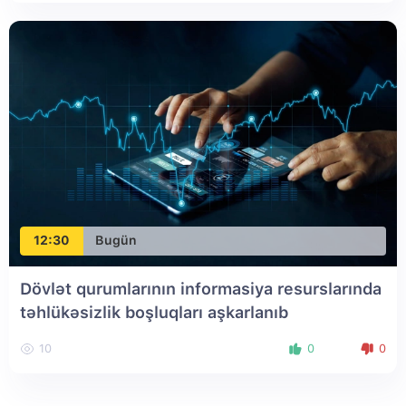
12:30
Bugün
Dövlət qurumlarının informasiya resurslarında
təhlükəsizlik boşluqları aşkarlanıb
10
0
0