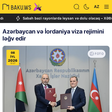
AZ
Sabah bəzi rayonlarda leysan və dolu olacaq – XƏBƏRDA
Azərbaycan və İordaniya viza rejimini
ləğv edir
08
FOTO
IYL
2026
12:27