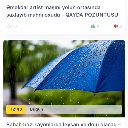
Əməkdar artist maşını yolun ortasında
saxlayıb mahnı oxudu - QAYDA POZUNTUSU
45
0
0
12:40
Bugün
Sabah bəzi rayonlarda leysan və dolu olacaq –