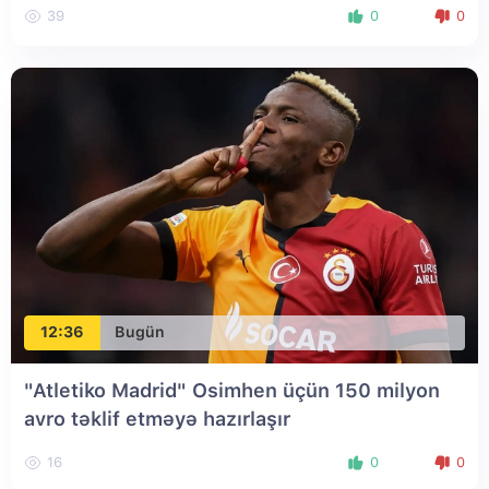
39
0
0
12:36
Bugün
"Atletiko Madrid" Osimhen üçün 150 milyon
avro təklif etməyə hazırlaşır
16
0
0