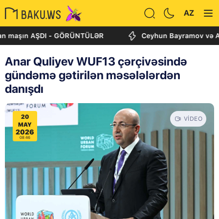
AZ
şın AŞDI - GÖRÜNTÜLƏR
Ceyhun Bayramov və Andrey Sib
Anar Quliyev WUF13 çərçivəsində
gündəmə gətirilən məsələlərdən
danışdı
20
VIDEO
MAY
2026
08:46