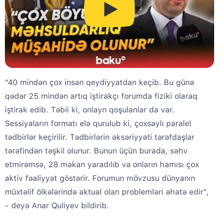
"40 mindən çox insan qeydiyyatdan keçib. Bu günə
qədər 25 mindən artıq iştirakçı forumda fiziki olaraq
iştirak edib. Təbii ki, onlayn qoşulanlar da var.
Sessiyaların formatı elə qurulub ki, çoxsaylı paralel
tədbirlər keçirilir. Tədbirlərin əksəriyyəti tərəfdaşlar
tərəfindən təşkil olunur. Bunun üçün burada, səhv
etmirəmsə, 28 məkan yaradılıb və onların hamısı çox
aktiv fəaliyyət göstərir. Forumun mövzusu dünyanın
müxtəlif ölkələrində aktual olan problemləri əhatə edir",
- deyə Anar Quliyev bildirib.