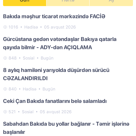
Bakıda məşhur ticarət mərkəzində FACİƏ
1016
Hadisə
05 avqust 2026
Gürcüstana gedən vətəndaşlar Bakıya qatarla
qayıda bilmir - ADY-dən AÇIQLAMA
848
Sosial
Bugün
8 aylıq hamiləni yarıyolda düşürdən sürücü
CƏZALANDIRILDI
840
Hadisə
Bugün
Ceki Çan Bakıda fanatlarını belə salamladı
521
Sosial
05 avqust 2026
Sabahdan Bakıda bu yollar bağlanır - Təmir işlərinə
başlanılır