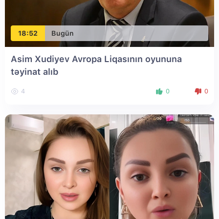
18:52
Bugün
Asim Xudiyev Avropa Liqasının oyununa
təyinat alıb
4
0
0