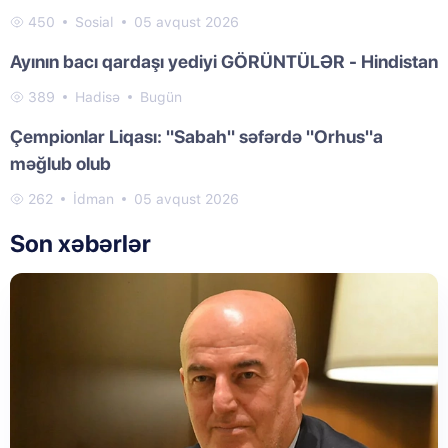
450
Sosial
05 avqust 2026
Ayının bacı qardaşı yediyi GÖRÜNTÜLƏR - Hindistan
389
Hadisə
Bugün
Çempionlar Liqası: "Sabah" səfərdə "Orhus"a
məğlub olub
262
İdman
05 avqust 2026
Son xəbərlər