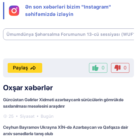
Ən son xəbərləri bizim "Instagram"
səhifəmizdə izləyin
Ümumdünya Şəhərsalma Forumunun 13-cü sessiyası (WUF1
Paylaş
0
0
Oxşar xəbərlər
Gürcüstan Gəlirlər Xidməti azərbaycanlı sürücülərin gömrükdə
saxlanılması məsələsini araşdırır
25
Siyasət
Bugün
Ceyhun Bayramov Ukrayna XİN-də Azərbaycan və Qafqaza dair
arxiv sənədlərlə tanış olub