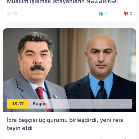
Müəllim işləmək istəyənlərin NƏZƏRİNƏ!
11
0
0
18:17
Bugün
İcra başçısı üç qurumu birləşdirdi, yeni rəis
təyin etdi