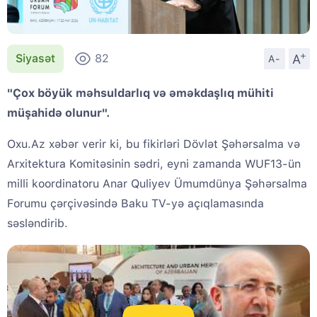
+
A
Siyasət
82
A-
"Çox böyük məhsuldarlıq və əməkdaşlıq mühiti
müşahidə olunur".
Oxu.Az xəbər verir ki, bu fikirləri Dövlət Şəhərsalma və
Arxitektura Komitəsinin sədri, eyni zamanda WUF13-ün
milli koordinatoru Anar Quliyev Ümumdünya Şəhərsalma
Forumu çərçivəsində Baku TV-yə açıqlamasında
səsləndirib.