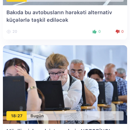
Bakıda bu avtobusların hərəkəti alternativ
küçələrlə təşkil ediləcək
20
0
0
18:27
Bugün