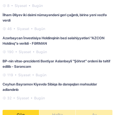
8
Siyasət
Bugün
İlham Əliyev iki daimi nümayəndəni geri çağırdı, birinə yeni vəzifə
verdi
46
Siyasət
Bugün
Azərbaycan İnvestisiya Holdinqinin bəzi səlahiyyətləri "AZCON
Holdinq"ə verildi - FƏRMAN
190
Siyasət
Bugün
BP-nin vitse-prezidenti Bəxtiyar Aslanbəyli "Şöhrət" ordeni ilə təltif
edilib - Sərəncam
119
Siyasət
Bugün
Ceyhun Bayramov Kiyevdə Sibiqa ilə danışıqları məhsuldar
adlandırıb
32
Siyasət
Bugün
Gün
Həftə
Ay