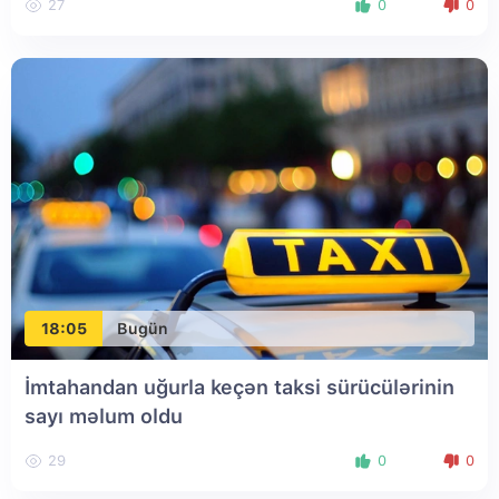
27
0
0
18:05
Bugün
İmtahandan uğurla keçən taksi sürücülərinin
sayı məlum oldu
29
0
0