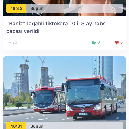
18:42
Bugün
"Bəniz" ləqəbli tiktokerə 10 il 3 ay həbs
cəzası verildi
32
0
0
18:31
Bugün