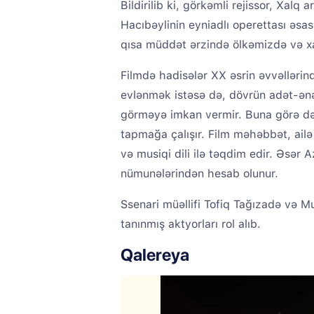
Bildirilib ki, görkəmli rejissor, Xalq
Hacıbəylinin eyniadlı operettası əsası
qısa müddət ərzində ölkəmizdə və xa
Filmdə hadisələr XX əsrin əvvəllərin
evlənmək istəsə də, dövrün adət-ənə
görməyə imkan vermir. Buna görə də o
tapmağa çalışır. Film məhəbbət, ailə
və musiqi dili ilə təqdim edir. Əsər 
nümunələrindən hesab olunur.
Ssenari müəllifi Tofiq Tağızadə və 
tanınmış aktyorları rol alıb.
Qalereya