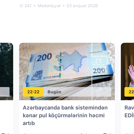
241
Mədəniyyət
02 avqust 2026
22:22
Bugün
22
Azərbaycanda bank sistemindən
Rav
kənar pul köçürmələrinin həcmi
EDİ
artıb