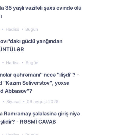
a 35 yaşlı vəzifəli şəxs evində ölü
ı
5
Hadisə
Bugün
ovı"dakı güclü yanğından
ÜNTÜLƏR
7
Hadisə
Bugün
nolar qəhrəmanı" necə "ilişdi"? -
 "Kazım Seliverstov", yoxsa
id Abbasov"?
0
Siyasət
06 avqust 2026
da Ramramay şəlaləsinə giriş niyə
işlidir? - RƏSMİ CAVAB