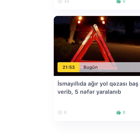
33
0
21:53
Bugün
İsmayıllıda ağır yol qəzası baş
verib, 5 nəfər yaralanıb
6
0