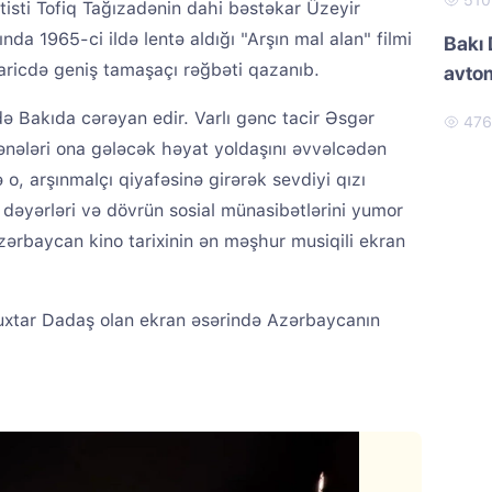
51
 artisti Tofiq Tağızadənin dahi bəstəkar Üzeyir
nda 1965-ci ildə lentə aldığı "Arşın mal alan" filmi
Bakı 
ricdə geniş tamaşaçı rəğbəti qazanıb.
avtom
də Bakıda cərəyan edir. Varlı gənc tacir Əsgər
47
nələri ona gələcək həyat yoldaşını əvvəlcədən
, arşınmalçı qiyafəsinə girərək sevdiyi qızı
 dəyərləri və dövrün sosial münasibətlərini yumor
Azərbaycan kino tarixinin ən məşhur musiqili ekran
Muxtar Dadaş olan ekran əsərində Azərbaycanın