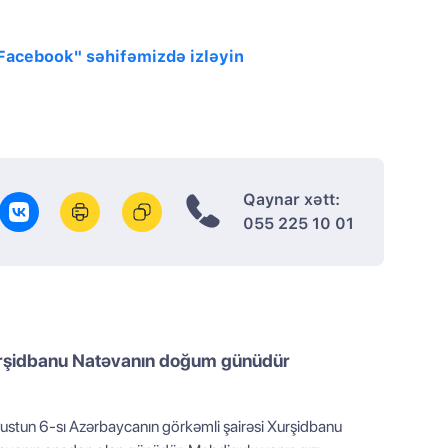
"Facebook" səhifəmizdə izləyin
Qaynar xətt:
055 225 10 01
rşidbanu Natəvanın doğum günüdür
ustun 6-sı Azərbaycanın görkəmli şairəsi Xurşidbanu