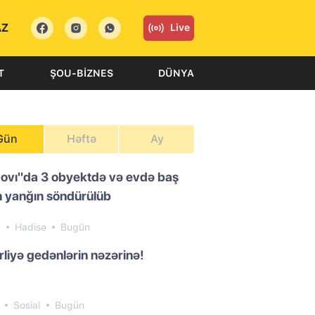
AZ
Live
T
ŞOU-BIZNES
DÜNYA
Gün
Həftə
Ay
ovı"da 3 obyektdə və evdə baş
 yanğın söndürülüb
9
Hadisə
Bugün
liyə gedənlərin nəzərinə!
2
Sosial
Bugün