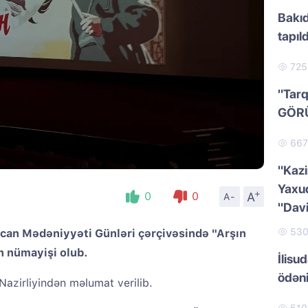
Bakıd
tapıld
72
"Tarq
GÖR
66
"Kazi
Yaxud
+
A
0
0
A-
"Dav
53
can Mədəniyyəti Günləri çərçivəsində "Arşın
in nümayişi olub.
İlisu
ödən
azirliyindən məlumat verilib.