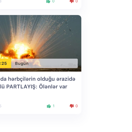
3
0
0
:25
Bugün
nda hərbçilərin olduğu ərazidə
lü PARTLAYIŞ: Ölənlər var
5
1
0