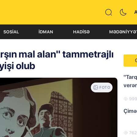
SOSIAL
İDMAN
HADISƏ
MƏDƏNIYYƏ
şın mal alan" tammetrajlı
yişi olub
"Tarq
verən
FOTO
99
Çimər
76