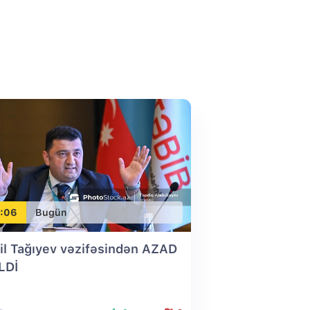
:06
Bugün
il Tağıyev vəzifəsindən AZAD
LDİ