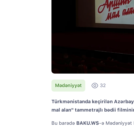
Mədəniyyət
32
Türkmənistanda keçirilən Azərbay
mal alan" tammetrajlı bədii filmin
Bu barədə
BAKU.WS
-ə Mədəniyyət N