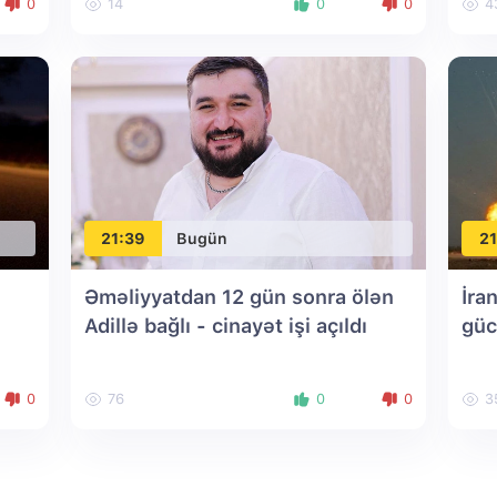
0
14
0
0
4
21:39
Bugün
21
Əməliyyatdan 12 gün sonra ölən
İra
Adillə bağlı - cinayət işi açıldı
güc
0
76
0
0
3