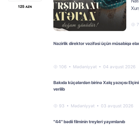
Nat
Xur
7
Nazirlik direktor vəzifəsi üçün müsabiqə ela
106
Mədəniyyət
04 avqust 2026
Bakıda küçələrdən birinə Xalq yazıçısı Elçini
verilib
93
Mədəniyyət
03 avqust 2026
"44" bədii filminin treyleri yayımlanıb