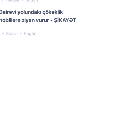
0
Hadisə
Bugün
Dairəvi yolundakı çökəklik
obillərə ziyan vurur - ŞİKAYƏT
6
Sosial
Bugün