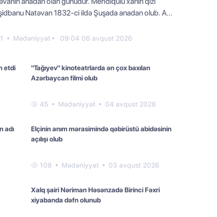
əvanın anadan olan günüdür. Mehdiqulu xanın qızı
şidbanu Natəvan 1832-ci ildə Şuşada anadan оlub. A...
1
Mədəniyyət
09:04 06 avqust 2026
n etdi
"Tağıyev" kinoteatrlarda ən çox baxılan
Azərbaycan filmi olub
45
Mədəniyyət
04 avqust 2026
n adı
Elçinin anım mərasimində qəbirüstü abidəsinin
açılışı olub
108
Mədəniyyət
03 avqust 2026
Xalq şairi Nəriman Həsənzadə Birinci Fəxri
xiyabanda dəfn olunub