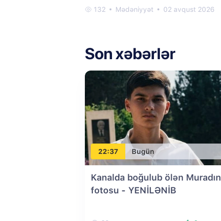
132
Mədəniyyət
02 avqust 2026
Son xəbərlər
22:37
Bugün
Kanalda boğulub ölən Muradın
fotosu
- YENİLƏNİB