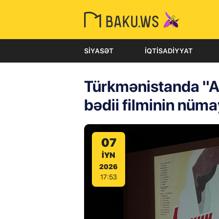
SIYASƏT
İQTISADIYYAT
Türkmənistanda "Ar
bədii filminin nüma
07
IYN
2026
17:53