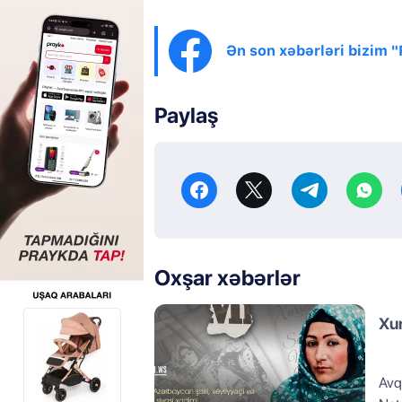
Ən son xəbərləri bizim 
Paylaş
Oxşar xəbərlər
Xu
Avq