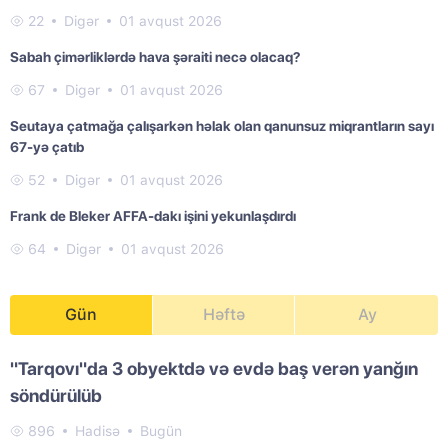
22
Digər
01 avqust 2026
Sabah çimərliklərdə hava şəraiti necə olacaq?
67
Digər
01 avqust 2026
Seutaya çatmağa çalışarkən həlak olan qanunsuz miqrantların sayı
67-yə çatıb
52
Digər
01 avqust 2026
Frank de Bleker AFFA-dakı işini yekunlaşdırdı
64
Digər
01 avqust 2026
Gün
Həftə
Ay
"Tarqovı"da 3 obyektdə və evdə baş verən yanğın
söndürülüb
896
Hadisə
Bugün