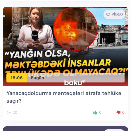
VIDEO
18:06
Bugün
Yanacaqdoldurma məntəqələri ətrafa təhlükə
saçır?
20
0
0