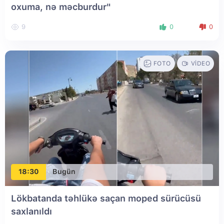
oxuma, nə məcburdur"
9
0
0
FOTO
VIDEO
18:30
Bugün
Lökbatanda təhlükə saçan moped sürücüsü
saxlanıldı