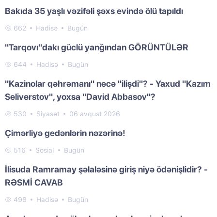
Bakıda 35 yaşlı vəzifəli şəxs evində ölü tapıldı
662
Hadisə
Bugün
"Tarqovı"dakı güclü yanğından GÖRÜNTÜLƏR
644
Hadisə
Bugün
"Kazinolar qəhrəmanı" necə "ilişdi"? - Yaxud "Kazım
Seliverstov", yoxsa "David Abbasov"?
530
Siyasət
06 avqust 2026
Çimərliyə gedənlərin nəzərinə!
516
Sosial
Bugün
İlisuda Ramramay şəlaləsinə giriş niyə ödənişlidir? -
RƏSMİ CAVAB
498
Hadisə
Bugün