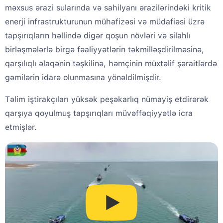
məxsus ərazi sularında və sahilyanı ərazilərindəki kritik
enerji infrastrukturunun mühafizəsi və müdafiəsi üzrə
tapşırıqların həllində digər qoşun növləri və silahlı
birləşmələrlə birgə fəaliyyətlərin təkmilləşdirilməsinə,
qarşılıqlı əlaqənin təşkilinə, həmçinin müxtəlif şəraitlərdə
gəmilərin idarə olunmasına yönəldilmişdir.
Təlim iştirakçıları yüksək peşəkarlıq nümayiş etdirərək
qarşıya qoyulmuş tapşırıqları müvəffəqiyyətlə icra
etmişlər.