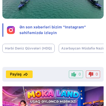
Ən son xəbərləri bizim "Instagram"
səhifəmizdə izləyin
Hərbi Dəniz Qüvvələri (HDQ)
Azərbaycan Müdafiə Nazirli
Paylaş
0
0