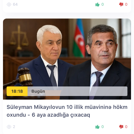
64
0
0
18:18
Bugün
Süleyman Mikayılovun 10 illik müavininə hökm
oxundu - 6 aya azadlığa çıxacaq
2
0
0