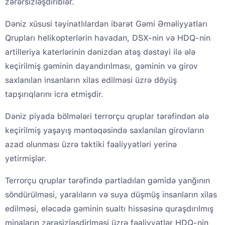
zərərsizləşdiriblər.
Dəniz xüsusi təyinatlılardan ibarət Gəmi Əməliyyatları
Qrupları helikopterlərin havadan, DSX-nin və HDQ-nin
artilleriya katerlərinin dənizdən atəş dəstəyi ilə ələ
keçirilmiş gəminin dayandırılması, gəminin və girov
saxlanılan insanların xilas edilməsi üzrə döyüş
tapşırıqlarını icra etmişdir.
Dəniz piyada bölmələri terrorçu qruplar tərəfindən ələ
keçirilmiş yaşayış məntəqəsində saxlanılan girovların
azad olunması üzrə taktiki fəaliyyətləri yerinə
yetirmişlər.
Terrorçu qruplar tərəfində partladılan gəmidə yanğının
söndürülməsi, yaralıların və suya düşmüş insanların xilas
edilməsi, eləcədə gəminin sualtı hissəsinə quraşdırılmış
minaların zərəsizləşdirlməsi üzrə fəaliyyətlər HDQ-nin