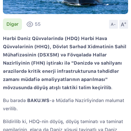
+
A
Digər
55
A-
Hərbi Dəniz Qüvvələrində (HDQ) Hərbi Hava
Qüvvələrinin (HHQ), Dövlət Sərhəd Xidmətinin Sahil
Mühafizəsinin (DSXSM) və Fövqəladə Hallar
Nazirliyinin (FHN) iştirakı ilə "Dənizdə və sahilyanı
ərazilərdə kritik enerji infrastrukturuna təhdidlər
zamanı müdafiə əməliyyatlarının aparılması"
mövzusunda döyüş atışlı taktiki təlim keçirilib
.
Bu barədə
BAKU.WS
-ə Müdafiə Nazirliyindən məlumat
verilib.
Bildirilib ki, HDQ-nin döyüş, döyüş təminatı və təminat
gəmilərinin, eləcə də Dəniz xüsusi təyinatlı və Dəniz