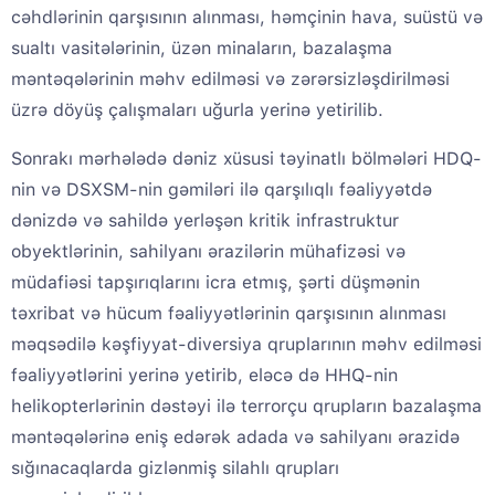
cəhdlərinin qarşısının alınması, həmçinin hava, suüstü və
sualtı vasitələrinin, üzən minaların, bazalaşma
məntəqələrinin məhv edilməsi və zərərsizləşdirilməsi
üzrə döyüş çalışmaları uğurla yerinə yetirilib.
Sonrakı mərhələdə dəniz xüsusi təyinatlı bölmələri HDQ-
nin və DSXSM-nin gəmiləri ilə qarşılıqlı fəaliyyətdə
dənizdə və sahildə yerləşən kritik infrastruktur
obyektlərinin, sahilyanı ərazilərin mühafizəsi və
müdafiəsi tapşırıqlarını icra etmış, şərti düşmənin
təxribat və hücum fəaliyyətlərinin qarşısının alınması
məqsədilə kəşfiyyat-diversiya qruplarının məhv edilməsi
fəaliyyətlərini yerinə yetirib, eləcə də HHQ-nin
helikopterlərinin dəstəyi ilə terrorçu qrupların bazalaşma
məntəqələrinə eniş edərək adada və sahilyanı ərazidə
sığınacaqlarda gizlənmiş silahlı qrupları