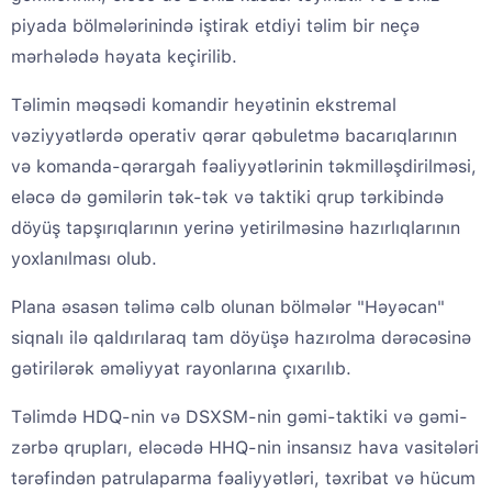
piyada bölmələrinində iştirak etdiyi təlim bir neçə
mərhələdə həyata keçirilib.
Təlimin məqsədi komandir heyətinin ekstremal
vəziyyətlərdə operativ qərar qəbuletmə bacarıqlarının
və komanda-qərargah fəaliyyətlərinin təkmilləşdirilməsi,
eləcə də gəmilərin tək-tək və taktiki qrup tərkibində
döyüş tapşırıqlarının yerinə yetirilməsinə hazırlıqlarının
yoxlanılması olub.
Plana əsasən təlimə cəlb olunan bölmələr "Həyəcan"
siqnalı ilə qaldırılaraq tam döyüşə hazırolma dərəcəsinə
gətirilərək əməliyyat rayonlarına çıxarılıb.
Təlimdə HDQ-nin və DSXSM-nin gəmi-taktiki və gəmi-
zərbə qrupları, eləcədə HHQ-nin insansız hava vasitələri
tərəfindən patrulaparma fəaliyyətləri, təxribat və hücum