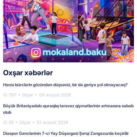
Oxşar xəbərlər
Hansı bürclərin gözündən düşsəniz, bir də geriyə yol olmayacaq?
797
Digər
03 avqust 2026
Böyük Britaniyadakı quraqlıq tərəvəz qiymətlərinin artmasına səbəb
olub
20
Digər
01 avqust 2026
Diaspor Gənclərinin 7-ci Yay Düşərgəsi Şərqi Zəngəzurda keçirilir