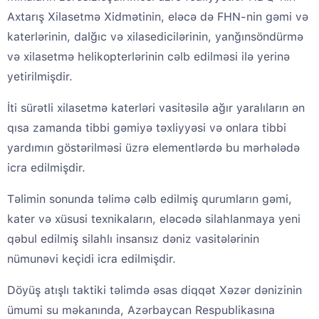
Axtarış Xilasetmə Xidmətinin, eləcə də FHN-nin gəmi və
katerlərinin, dalğıc və xilasedicilərinin, yanğınsöndürmə
və xilasetmə helikopterlərinin cəlb edilməsi ilə yerinə
yetirilmişdir.
İti sürətli xilasetmə katerləri vasitəsilə ağır yaralıların ən
qısa zamanda tibbi gəmiyə təxliyyəsi və onlara tibbi
yardımın göstərilməsi üzrə elementlərdə bu mərhələdə
icra edilmişdir.
Təlimin sonunda təlimə cəlb edilmiş qurumların gəmi,
kater və xüsusi texnikaların, eləcədə silahlanmaya yeni
qəbul edilmiş silahlı insansız dəniz vasitələrinin
nümunəvi keçidi icra edilmişdir.
Döyüş atışlı taktiki təlimdə əsas diqqət Xəzər dənizinin
ümumi su məkanında, Azərbaycan Respublikasına