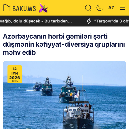
AZ
lu düşəcək - Bu tarixdən...
"Tarqovı"da 3 obyektdə v
Azərbaycanın hərbi gəmiləri şərti
düşmənin kəfiyyat-diversiya qruplarını
məhv edib
12
IYN
2026
18:45