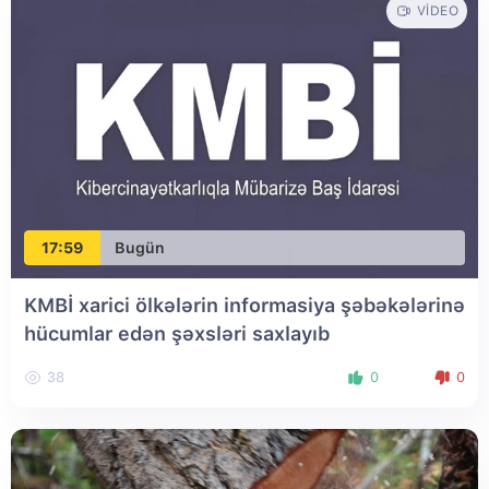
VIDEO
17:59
Bugün
KMBİ xarici ölkələrin informasiya şəbəkələrinə
hücumlar edən şəxsləri saxlayıb
38
0
0