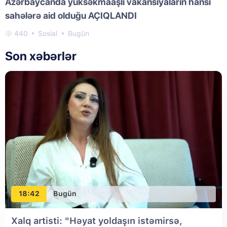
Azərbaycanda yüksəkmaaşlı vakansiyaların hansı
sahələrə aid olduğu AÇIQLANDI
440
Sosial
Bugün
Son xəbərlər
18:42
Bugün
Xalq artisti: "Həyat yoldaşın istəmirsə,