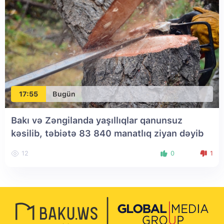
17:55
Bugün
Bakı və Zəngilanda yaşıllıqlar qanunsuz
kəsilib, təbiətə 83 840 manatlıq ziyan dəyib
12
0
1