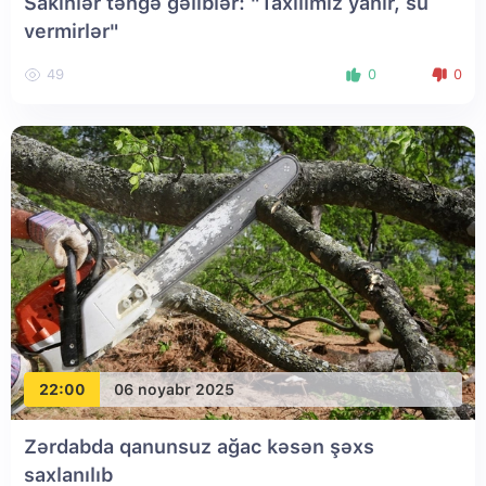
Sakinlər təngə gəliblər: "Taxılımız yanır, su
vermirlər"
49
0
0
22:00
06 noyabr 2025
Zərdabda qanunsuz ağac kəsən şəxs
saxlanılıb