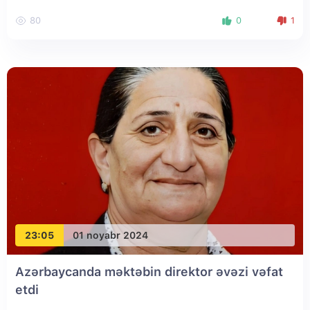
80
0
1
23:05
01 noyabr 2024
Azərbaycanda məktəbin direktor əvəzi vəfat
etdi