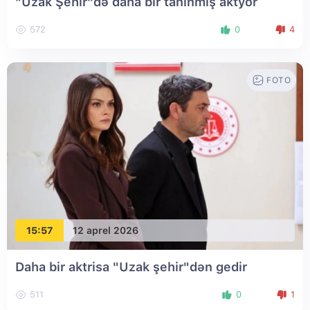
"Uzak Şehir"də daha bir tanınmış aktyor
572
0
4
FOTO
15:57
12 aprel 2026
Daha bir aktrisa "Uzak şehir"dən gedir
511
0
1