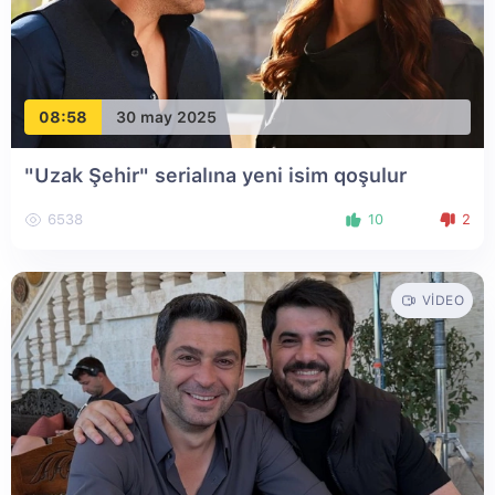
08:58
30 may 2025
"Uzak Şehir" serialına yeni isim qoşulur
6538
10
2
VIDEO