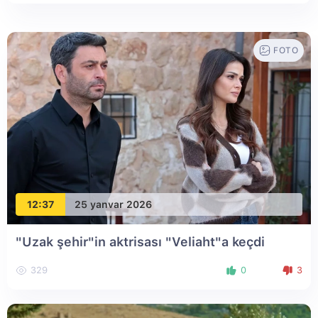
FOTO
12:37
25 yanvar 2026
"Uzak şehir"in aktrisası "Veliaht"a keçdi
329
0
3