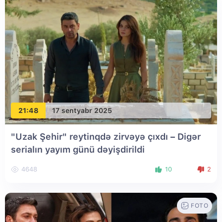
21:48
17 sentyabr 2025
"Uzak Şehir" reytinqdə zirvəyə çıxdı – Digər
serialın yayım günü dəyişdirildi
4648
10
2
FOTO