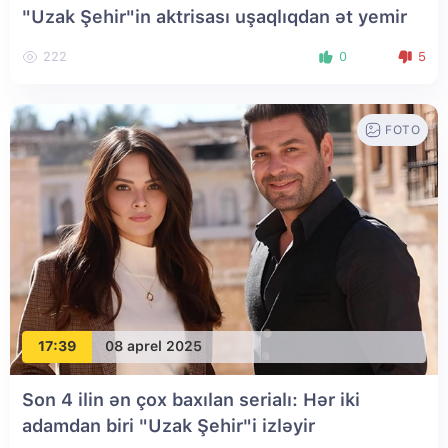
"Uzak Şehir"in aktrisası uşaqlıqdan ət yemir
222
0
5
FOTO
17:39
08 aprel 2025
Son 4 ilin ən çox baxılan serialı: Hər iki
adamdan biri "Uzak Şehir"i izləyir