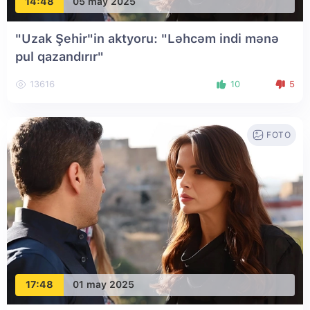
14:48
05 may 2025
"Uzak Şehir"in aktyoru: "Ləhcəm indi mənə
pul qazandırır"
13616
10
5
FOTO
17:48
01 may 2025