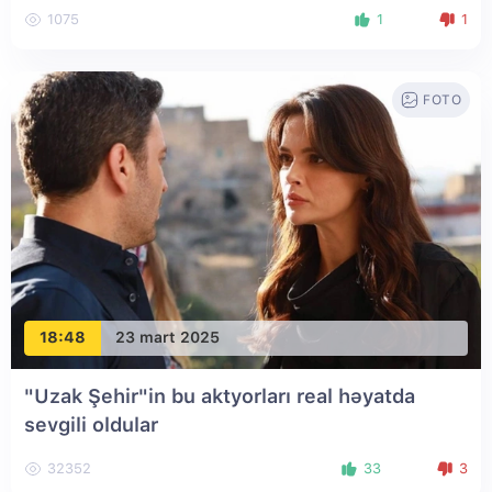
1075
1
1
FOTO
18:48
23 mart 2025
"Uzak Şehir"in bu aktyorları real həyatda
sevgili oldular
32352
33
3