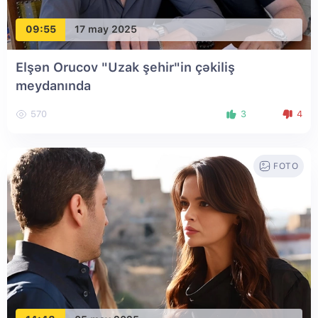
09:55
17 may 2025
Elşən Orucov "Uzak şehir"in çəkiliş
meydanında
570
3
4
FOTO