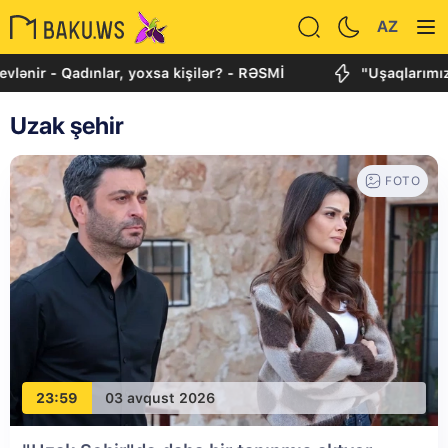
AZ
dınlar, yoxsa kişilər? - RƏSMİ
"Uşaqlarımızı qoruya bi
Uzak şehir
FOTO
23:59
03 avqust 2026