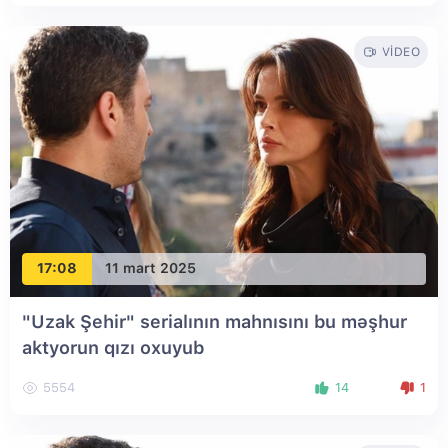
VIDEO
17:08
11 mart 2025
"Uzak Şehir" serialının mahnısını bu məşhur
aktyorun qızı oxuyub
5554
14
1