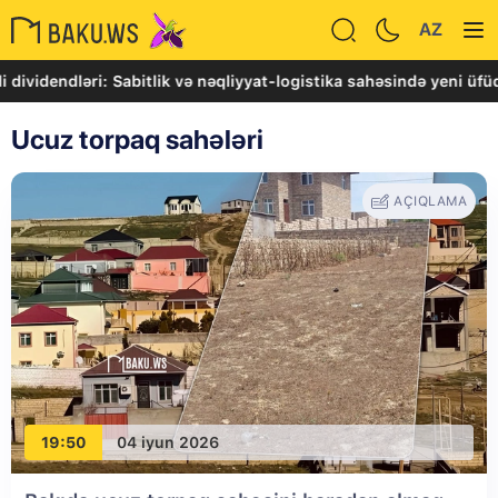
AZ
videndləri: Sabitlik və nəqliyyat-logistika sahəsində yeni üfüql
Ucuz torpaq sahələri
AÇIQLAMA
19:50
04 iyun 2026