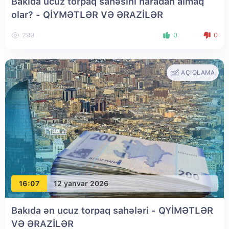
Bakıda ucuz torpaq sahəsini haradan almaq
olar? - QİYMƏTLƏR VƏ ƏRAZİLƏR
299
0
0
AÇIQLAMA
16:07
12 yanvar 2026
Bakıda ən ucuz torpaq sahələri - QYİMƏTLƏR
VƏ ƏRAZİLƏR