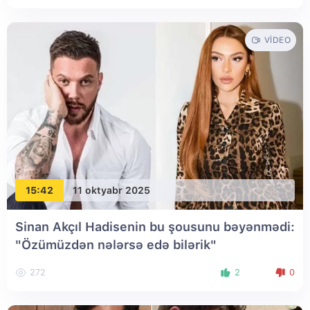
VIDEO
15:42
11 oktyabr 2025
Sinan Akçıl Hadisenin bu şousunu bəyənmədi:
"Özümüzdən nələrsə edə bilərik"
272
2
0