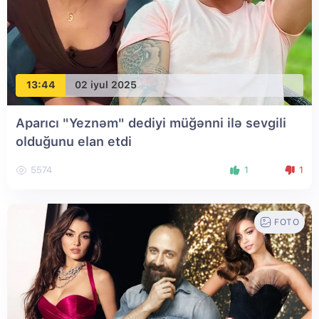
13:44
02 iyul 2025
Aparıcı "Yeznəm" dediyi müğənni ilə sevgili
olduğunu elan etdi
5574
1
1
FOTO