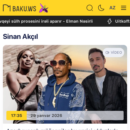
AZ
prosesini irəli aparır - Elman Nəsirli
Uitkoff: Cənubi Q
Sinan Akçıl
VIDEO
17:35
29 yanvar 2026