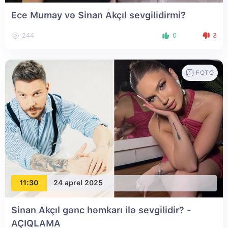
Ece Mumay və Sinan Akçıl sevgilidirmi?
244
0
3
FOTO
11:30
24 aprel 2025
Sinan Akçıl gənc həmkarı ilə sevgilidir? -
AÇIQLAMA