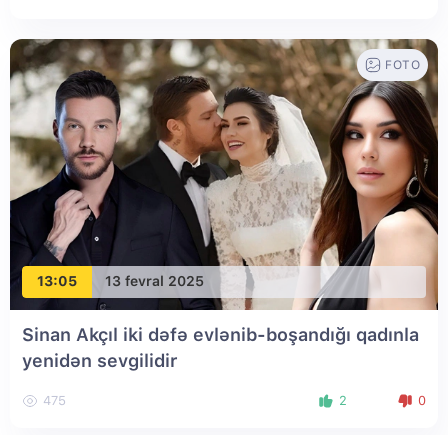
FOTO
13:05
13 fevral 2025
Sinan Akçıl iki dəfə evlənib-boşandığı qadınla
yenidən sevgilidir
475
2
0