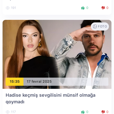
191
0
0
FOTO
15:35
17 fevral 2025
Hadise keçmiş sevgilisini münsif olmağa
qoymadı
117
0
0