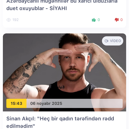
Azərbaycanlı müğənnilər bu xarici ulduzlarla
duet oxuyublar - SİYAHI
192
0
0
VIDEO
15:43
06 noyabr 2025
Sinan Akçıl: "Heç bir qadın tərəfindən rədd
edilmədim"