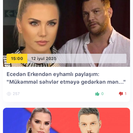
15:00
12 iyul 2025
Ecedən Erkendən eyhamlı paylaşım:
"Mükəmməl səhvlər etməyə gedərkən mən..."
257
0
1