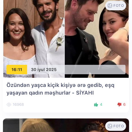
FOTO
16:11
30 iyul 2025
Özündən yaşca kiçik kişiyə ərə gedib, eşq
yaşayan qadın məşhurlar - SİYAHI
16968
4
6
FOTO