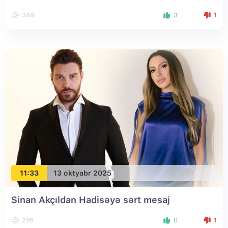
346
3
1
11:33
13 oktyabr 2025
Sinan Akçıldan Hadisəyə sərt mesaj
216
0
1