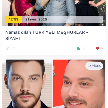
12:59
21 iyun 2025
Namaz qılan TÜRKİYƏLİ MƏŞHURLAR -
SİYAHI
655
3
5
VIDEO