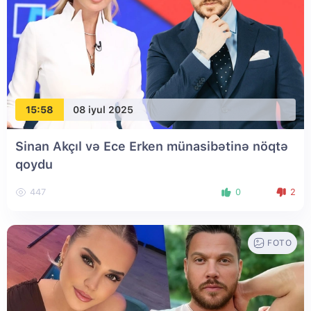
15:58
08 iyul 2025
Sinan Akçıl və Ece Erken münasibətinə nöqtə
qoydu
447
0
2
FOTO