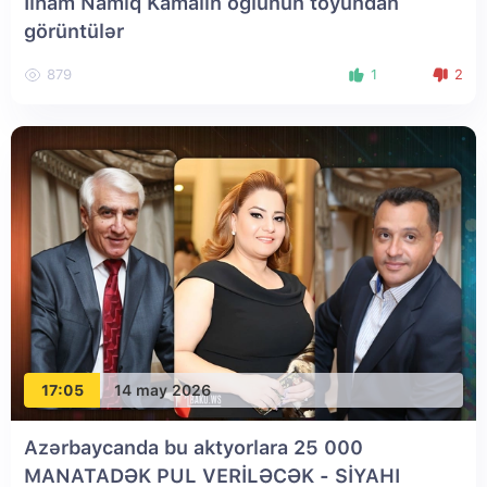
İlham Namiq Kamalın oğlunun toyundan
görüntülər
879
1
2
17:05
14 may 2026
Azərbaycanda bu aktyorlara 25 000
MANATADƏK PUL VERİLƏCƏK - SİYAHI