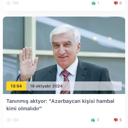
792
1
0
13:54
19 oktyabr 2024
Tanınmış aktyor: "Azərbaycan kişisi hambal
kimi olmalıdır"
133
0
5