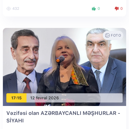
432
0
0
FOTO
17:15
12 fevral 2026
Vəzifəsi olan AZƏRBAYCANLI MƏŞHURLAR -
SİYAHI