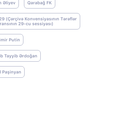
m Əliyev
Qarabağ FK
9 (Çərçivə Konvensiyasının Tərəflər
ransının 29-cu sessiyası)
imir Putin
b Tayyib Ərdoğan
l Paşinyan