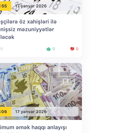
:55
17 yanvar 2026
şçilərə öz xahişləri ilə
nişsiz məzuniyyətlər
iləcək
15
0
0
:06
17 yanvar 2026
imum əmək haqqı anlayışı