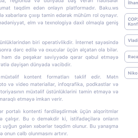
da, regionda və dünyada baş verən hadisələr
İlha
lumat təqdim edən onlayn platformadır. Baku.ws
də xəbərlərə çıxışı təmin edərək mühüm rol oynayır.
COP2
 mədəniyyət, elm və texnologiya daxil olmaqla geniş
Konf
Vlad
nlüklərindən biri operativlikdir. İnternet sayəsində
onra dərc edilə və oxucular üçün əlçatan ola bilər.
, həm də peşəkar səviyyədə qərar qəbul etməyə
Rəcə
ürətlə dəyişən dünyada vacibdir.
Niko
üxtəlif kontent formatları təklif edir. Mətn
oto və video materiallar, infoqrafika, podkastlar və
itoriyasının müxtəlif üstünlüklərini təmin etməyə və
 maraqlı etməyə imkan verir.
portalı kontenti fərdiləşdirmək üçün alqoritmlər
ə çalışır. Bu o deməkdir ki, istifadəçilərə onların
ox uyğun gələn xəbərlər təqdim olunur. Bu yanaşma
 onun cəlb olunmasını artırır.