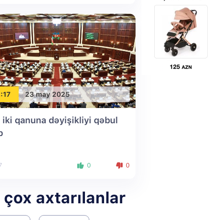
:17
23 may 2025
iki qanuna dəyişikliyi qəbul
b
7
0
0
 çox axtarılanlar