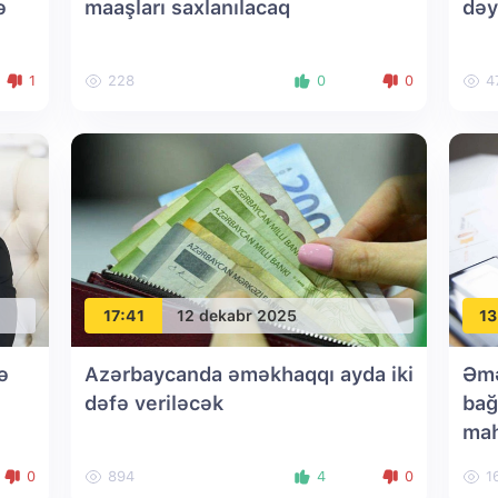
ə
maaşları saxlanılacaq
dəy
1
228
0
0
4
17:41
12 dekabr 2025
13
ə
Azərbaycanda əməkhaqqı ayda iki
Əmə
dəfə veriləcək
bağ
mah
0
894
4
0
1