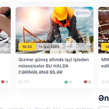
FOTO
10:22
15 iyul 2025
12
Qızmar günəş altında işçi işlədən
MM 
müəssisələr BU HALDA
edi
CƏRİMƏLƏNƏ BİLƏR
0
176
4
0
8
Ən