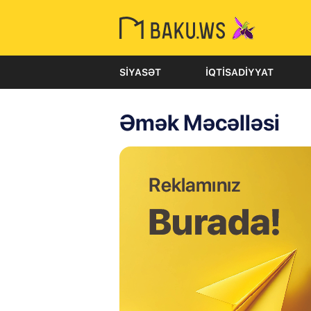
SIYASƏT
İQTISADIYYAT
Əmək Məcəlləsi