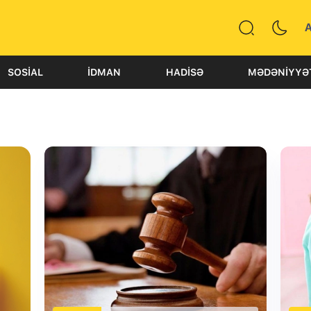
SOSIAL
İDMAN
HADISƏ
MƏDƏNIYYƏ