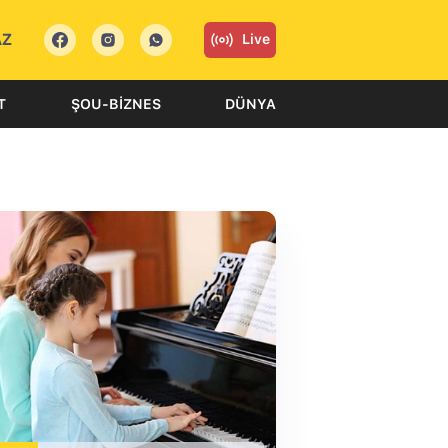
AZ
Live
T
ŞOU-BIZNES
DÜNYA