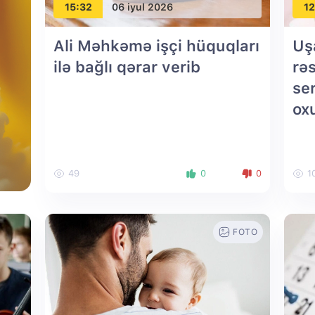
15:32
06 iyul 2026
12
Ali Məhkəmə işçi hüquqları
Uş
ilə bağlı qərar verib
rə
ser
ox
49
0
0
1
FOTO