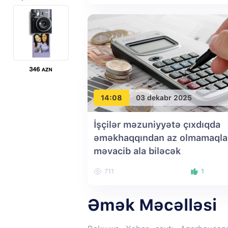
14:08
03 dekabr 2025
İşçilər məzuniyyətə çıxdıqda
əməkhaqqından az olmamaqla
məvacib ala biləcək
711
1
Əmək Məcəlləsi