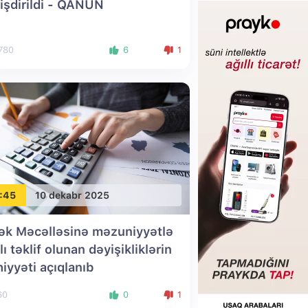
işdirildi - QANUN
780
6
1
:45
10 dekabr 2025
k Məcəlləsinə məzuniyyətlə
lı təklif olunan dəyişikliklərin
iyyəti açıqlanıb
60
0
1