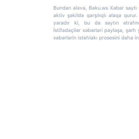
Bundan əlavə, Baku.ws Xəbər saytı so
aktiv şəkildə qarşılıqlı əlaqə quru
yaradır ki, bu da saytın ətrafı
İstifadəçilər xəbərləri paylaşa, şərh
xəbərlərin istehlakı prosesini daha in