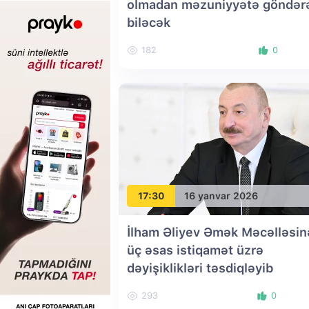
olmadan məzuniyyətə göndər
biləcək
182
0
17:30
16 yanvar 2026
İlham Əliyev Əmək Məcəlləsin
üç əsas istiqamət üzrə
dəyişiklikləri təsdiqləyib
293
0