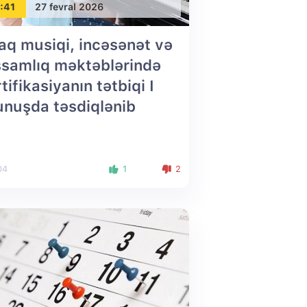
:41
27 fevral 2026
aq musiqi, incəsənət və
ssamlıq məktəblərində
tifikasiyanın tətbiqi I
unuşda təsdiqlənib
04
1
2