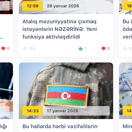
12:59
28 yanvar 2026
16
Atalıq məzuniyyətinə çıxmaq
Bu i
istəyənlərin NƏZƏRİNƏ: Yeni
ödə
funksiya aktivləşdirildi
ver
0
153
1
0
3
14:23
17 yanvar 2026
14
ığı
Bu hallarda hərbi vəzifəlilərin
Min