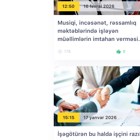
12:50
16 fevral 2026
Musiqi, incəsənət, rəssamlıq
məktəblərində işləyən
müəllimlərin imtahan verməsi
qaydası dəyişir
178
0
15:15
17 yanvar 2026
İşəgötürən bu halda işçini razıl