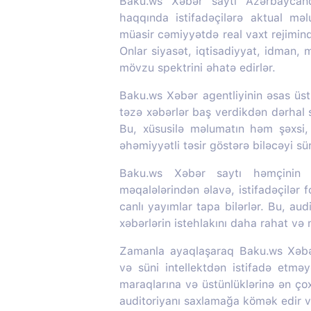
Baku.ws Xəbər saytı Azərbaycan
haqqında istifadəçilərə aktual mə
müasir cəmiyyətdə real vaxt rejimin
Onlar siyasət, iqtisadiyyat, idman,
mövzu spektrini əhatə edirlər.
Baku.ws Xəbər agentliyinin əsas üstü
təzə xəbərlər baş verdikdən dərhal s
Bu, xüsusilə məlumatın həm şəxsi
əhəmiyyətli təsir göstərə biləcəyi s
Baku.ws Xəbər saytı həmçinin m
məqalələrindən əlavə, istifadəçilər f
canlı yayımlar tapa bilərlər. Bu, aud
xəbərlərin istehlakını daha rahat və
Zamanla ayaqlaşaraq Baku.ws Xəbər 
və süni intellektdən istifadə etməy
maraqlarına və üstünlüklərinə ən ç
auditoriyanı saxlamağa kömək edir və