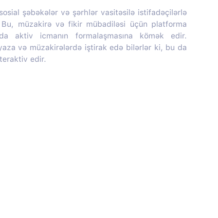
sial şəbəkələr və şərhlər vasitəsilə istifadəçilərlə
r. Bu, müzakirə və fikir mübadiləsi üçün platforma
nda aktiv icmanın formalaşmasına kömək edir.
 yaza və müzakirələrdə iştirak edə bilərlər ki, bu da
teraktiv edir.