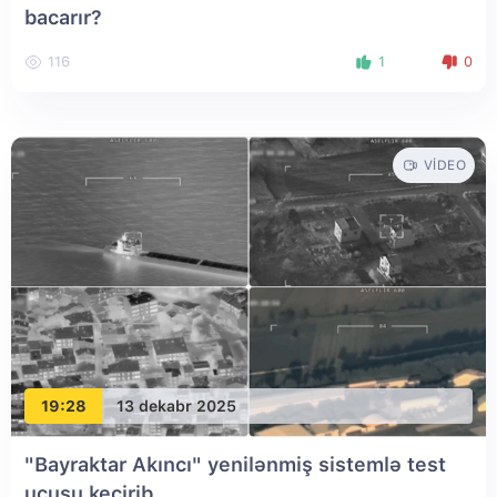
bacarır?
116
1
0
VIDEO
19:28
13 dekabr 2025
"Bayraktar Akıncı" yenilənmiş sistemlə test
uçuşu keçirib