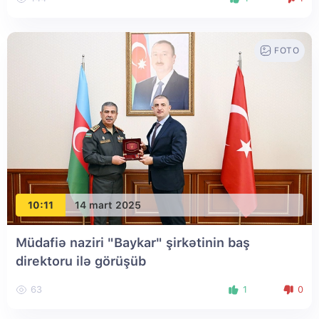
FOTO
10:11
14 mart 2025
Müdafiə naziri "Baykar" şirkətinin baş
direktoru ilə görüşüb
63
1
0