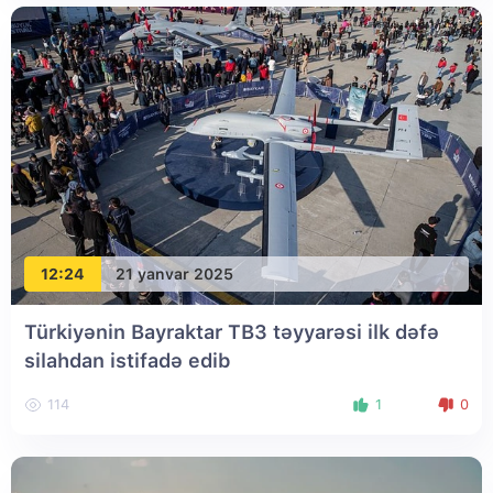
12:24
21 yanvar 2025
Türkiyənin Bayraktar TB3 təyyarəsi ilk dəfə
silahdan istifadə edib
114
1
0