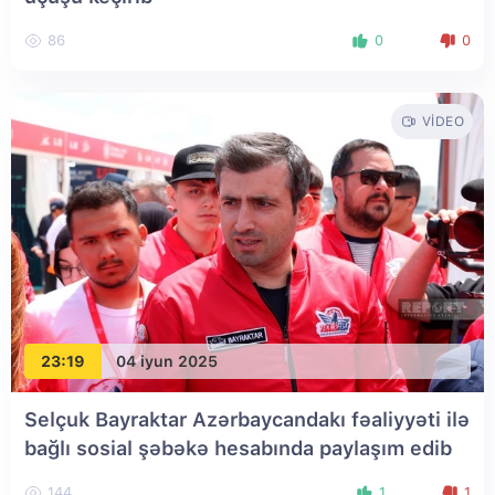
86
0
0
VIDEO
23:19
04 iyun 2025
Selçuk Bayraktar Azərbaycandakı fəaliyyəti ilə
bağlı sosial şəbəkə hesabında paylaşım edib
144
1
1