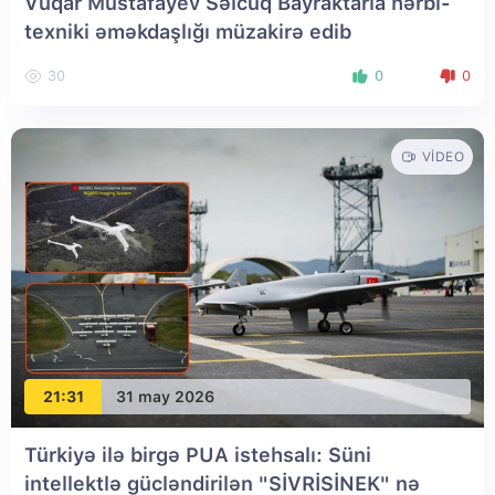
Vüqar Mustafayev Səlcuq Bayraktarla hərbi-
texniki əməkdaşlığı müzakirə edib
30
0
0
VIDEO
21:31
31 may 2026
Türkiyə ilə birgə PUA istehsalı: Süni
intellektlə gücləndirilən "SİVRİSİNEK" nə