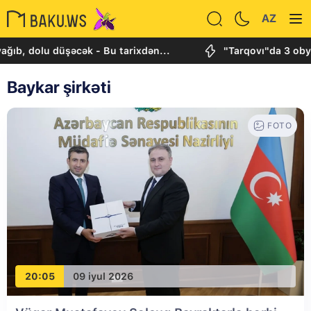
AZ
 dolu düşəcək - Bu tarixdən...
"Tarqovı"da 3 obyektd
Baykar şirkəti
FOTO
20:05
09 iyul 2026