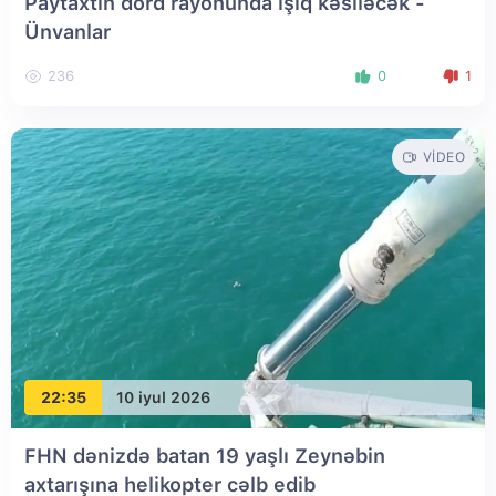
Paytaxtın dörd rayonunda işıq kəsiləcək -
Ünvanlar
236
0
1
VIDEO
22:35
10 iyul 2026
FHN dənizdə batan 19 yaşlı Zeynəbin
axtarışına helikopter cəlb edib