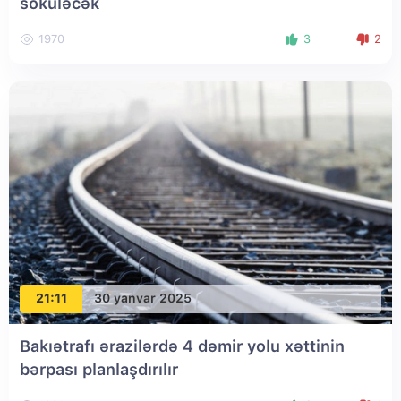
söküləcək
1970
3
2
21:11
30 yanvar 2025
Bakıətrafı ərazilərdə 4 dəmir yolu xəttinin
bərpası planlaşdırılır