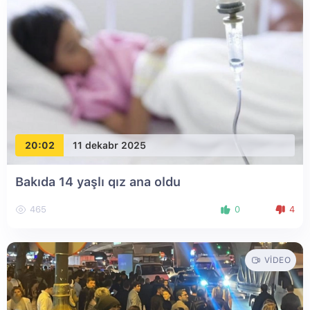
20:02
11 dekabr 2025
Bakıda 14 yaşlı qız ana oldu
465
0
4
VIDEO