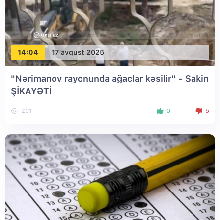
14:04
17 avqust 2025
"Nərimanov rayonunda ağaclar kəsilir" - Sakin
ŞİKAYƏTİ
201
0
5