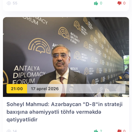
55
0
0
21:00
17 aprel 2026
Soheyl Mahmud: Azərbaycan "D-8"in strateji
baxışına əhəmiyyətli töhfə verməkdə
qətiyyətlidir
14
2
0