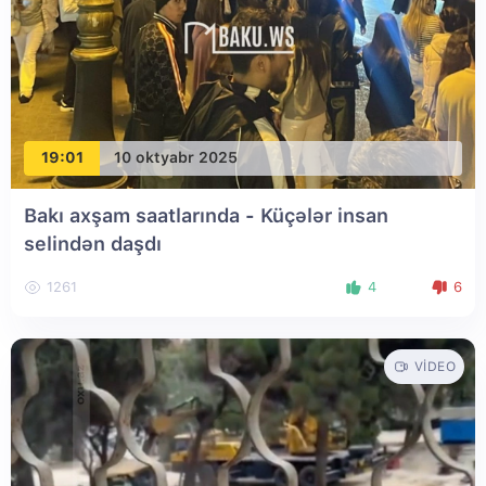
19:01
10 oktyabr 2025
Bakı axşam saatlarında - Küçələr insan
selindən daşdı
1261
4
6
VIDEO