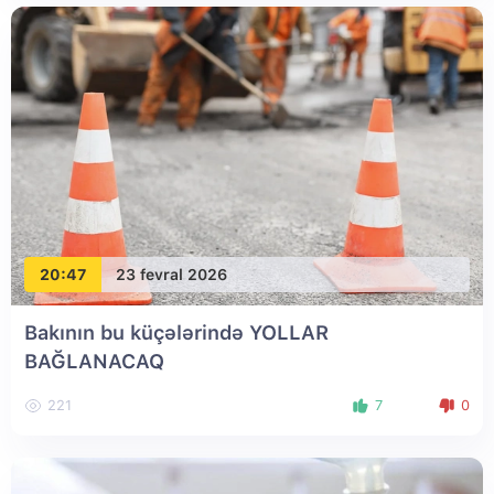
20:47
23 fevral 2026
Bakının bu küçələrində YOLLAR
BAĞLANACAQ
221
7
0