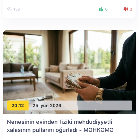
139
0
0
20:12
25 iyun 2026
Nənəsinin evindən fiziki məhdudiyyətli
xalasının pullarını oğurladı - MƏHKƏMƏ