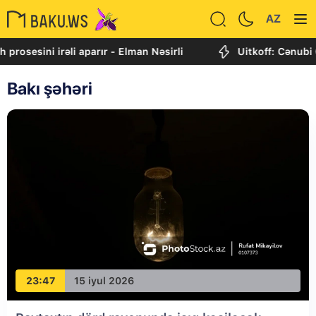
AZ
irəli aparır - Elman Nəsirli
Uitkoff: Cənubi Qafqaz dah
Bakı şəhəri
23:47
15 iyul 2026