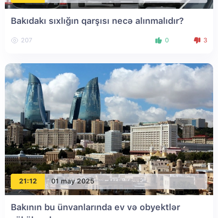
Bakıdakı sıxlığın qarşısı necə alınmalıdır?
207
0
3
21:12
01 may 2025
Bakının bu ünvanlarında ev və obyektlər