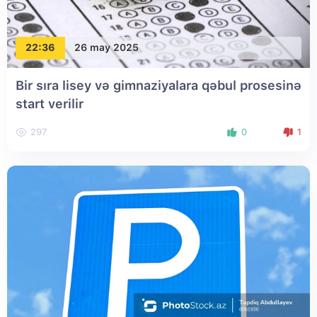
22:36
26 may 2025
Bir sıra lisey və gimnaziyalara qəbul prosesinə
start verilir
297
0
1