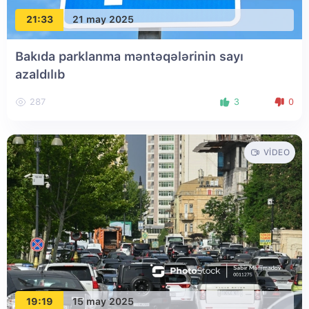
21:33
21 may 2025
Bakıda parklanma məntəqələrinin sayı
azaldılıb
287
3
0
VIDEO
19:19
15 may 2025