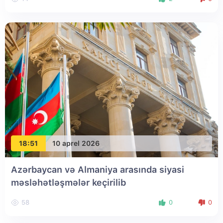
18:51
10 aprel 2026
Azərbaycan və Almaniya arasında siyasi
məsləhətləşmələr keçirilib
58
0
0