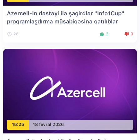
Azercell-in dəstəyi ilə şagirdlər "Info1Cup"
proqramlaşdırma müsabiqəsinə qatılıblar
28
2
0
15:25
18 fevral 2026