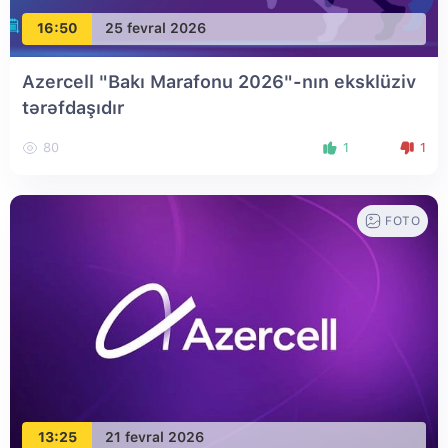
16:50
25 fevral 2026
Azercell "Bakı Marafonu 2026"-nın eksklüziv
tərəfdaşıdır
80
1
1
FOTO
13:25
21 fevral 2026