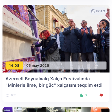
FOTO
14:08
05 may 2026
Azercell Beynəlxalq Xalça Festivalında
"Minlərlə ilmə, bir güc" xalçasını təqdim etdi
183
0
0