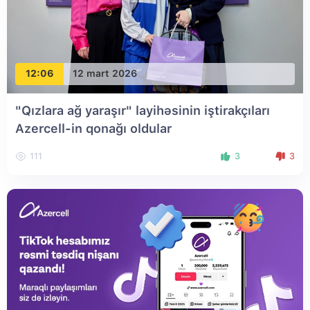
12:06
12 mart 2026
"Qızlara ağ yaraşır" layihəsinin iştirakçıları
Azercell-in qonağı oldular
111
3
3