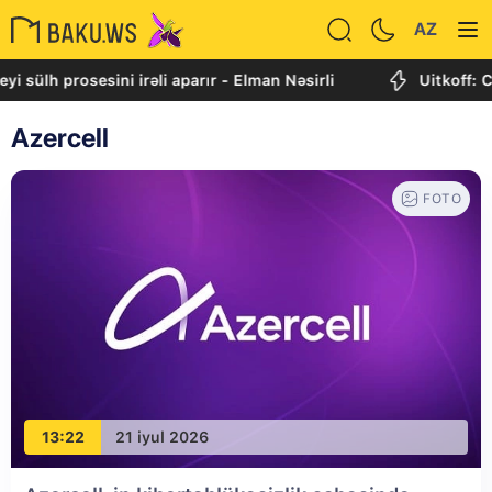
AZ
rosesini irəli aparır - Elman Nəsirli
Uitkoff: Cənubi Qa
Azercell
FOTO
13:22
21 iyul 2026