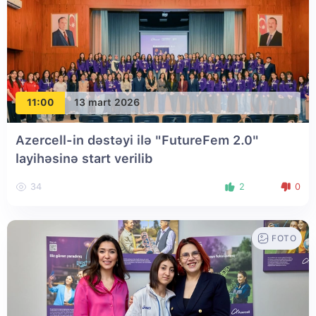
11:00
13 mart 2026
Azercell-in dəstəyi ilə "FutureFem 2.0"
layihəsinə start verilib
34
2
0
FOTO