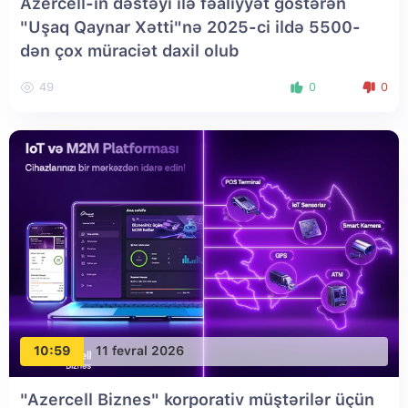
Azercell-in dəstəyi ilə fəaliyyət göstərən
"Uşaq Qaynar Xətti"nə 2025-ci ildə 5500-
dən çox müraciət daxil olub
49
0
0
10:59
11 fevral 2026
"Azercell Biznes" korporativ müştərilər üçün