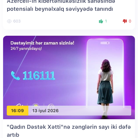
Azercell-in kibertəhlükəsizlik sahəsində
potensialı beynəlxalq səviyyədə tanındı
603
1
0
16:09
13 iyul 2026
"Qadın Dəstək Xətti"nə zənglərin sayı iki dəfə
artıb