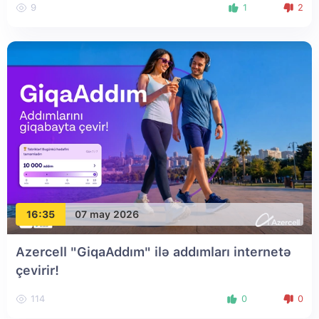
9
1
2
16:35
07 may 2026
Azercell "GiqaAddım" ilə addımları internetə
çevirir!
114
0
0