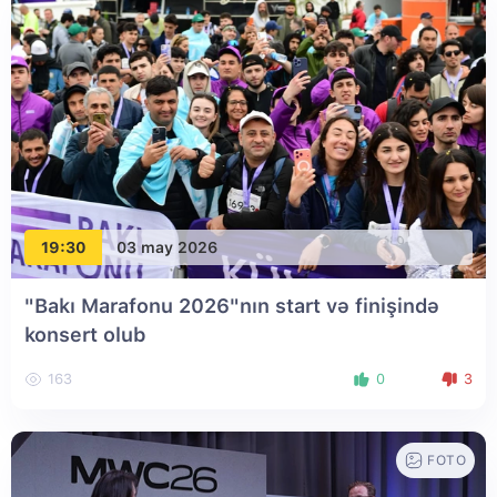
19:30
03 may 2026
"Bakı Marafonu 2026"nın start və finişində
konsert olub
163
0
3
FOTO