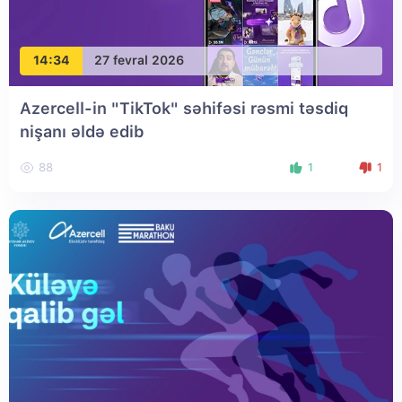
14:34
27 fevral 2026
Azercell-in "TikTok" səhifəsi rəsmi təsdiq
nişanı əldə edib
88
1
1