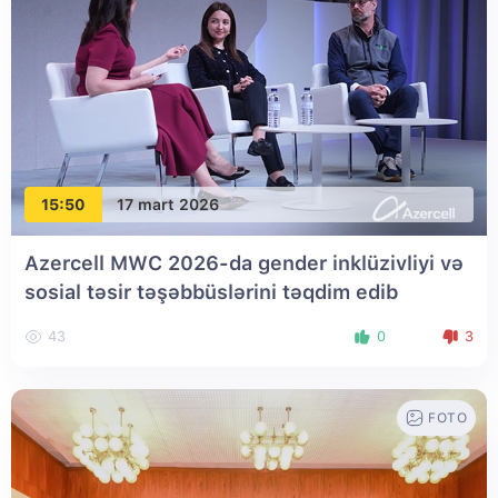
15:50
17 mart 2026
Azercell MWC 2026-da gender inklüzivliyi və
sosial təsir təşəbbüslərini təqdim edib
43
0
3
FOTO