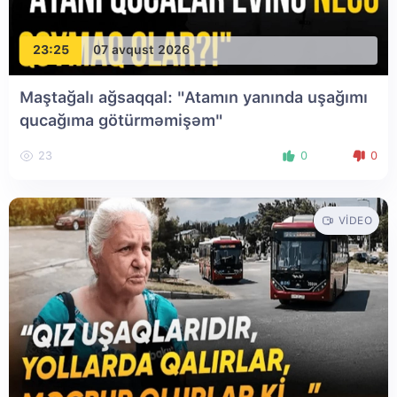
23:25
07 avqust 2026
Maştağalı ağsaqqal: "Atamın yanında uşağımı
qucağıma götürməmişəm"
23
0
0
VIDEO