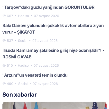
"Tarqovı"dakı güclü yanğından GÖRÜNTÜLƏR
667
Hadisə
07 avqust 2026
Bakı Dairəvi yolundakı çökəklik avtomobillərə ziyan
vurur - ŞİKAYƏT
537
Sosial
07 avqust 2026
İlisuda Ramramay şəlaləsinə giriş niyə ödənişlidir? -
RƏSMİ CAVAB
510
Hadisə
07 avqust 2026
"Arzum"un vəsatəti təmin olundu
490
Sosial
07 avqust 2026
Son xəbərlər