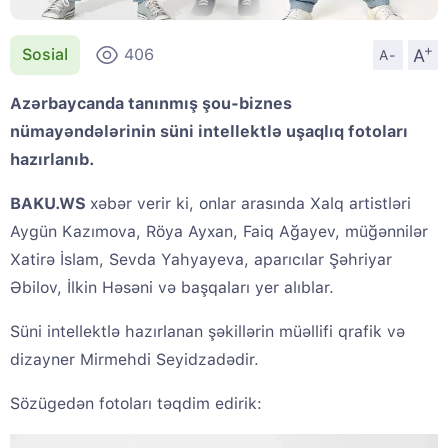
+
A
Sosial
406
A-
Azərbaycanda tanınmış şou-biznes
nümayəndələrinin süni intellektlə uşaqlıq fotoları
hazırlanıb.
BAKU.WS
xəbər verir ki, onlar arasında Xalq artistləri
Aygün Kazımova, Röya Ayxan, Faiq Ağayev, müğənnilər
Xatirə İslam, Sevda Yahyayeva, aparıcılar Şəhriyar
Əbilov, İlkin Həsəni və başqaları yer alıblar.
Süni intellektlə hazırlanan şəkillərin müəllifi qrafik və
dizayner Mirmehdi Seyidzadədir.
Sözügedən fotoları təqdim edirik: