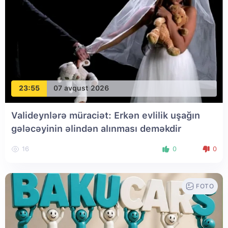
23:55
07 avqust 2026
Valideynlərə müraciət: Erkən evlilik uşağın
gələcəyinin əlindən alınması deməkdir
16
0
0
FOTO