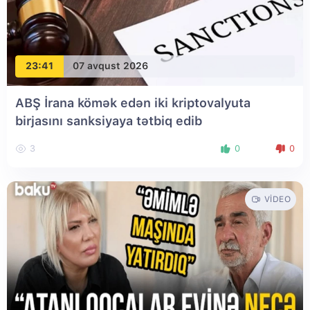
23:41
07 avqust 2026
ABŞ İrana kömək edən iki kriptovalyuta
birjasını sanksiyaya tətbiq edib
3
0
0
VIDEO