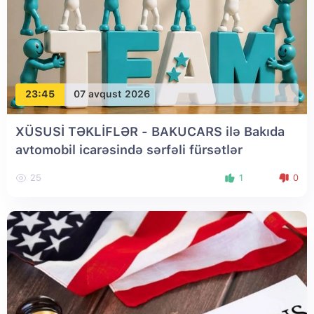
23:45
07 avqust 2026
XÜSUSİ TƏKLİFLƏR - BAKUCARS ilə Bakıda
avtomobil icarəsində sərfəli fürsətlər
25
1
0