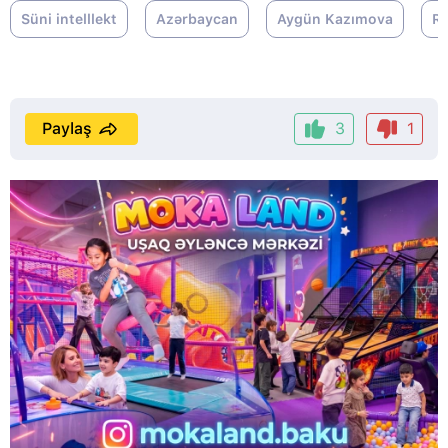
Süni intelllekt
Azərbaycan
Aygün Kazımova
R
Paylaş
3
1