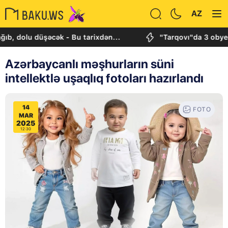
AZ
şəcək - Bu tarixdən...
"Tarqovı"da 3 obyektdə və evd
Azərbaycanlı məşhurların süni
intellektlə uşaqlıq fotoları hazırlandı
14
FOTO
MAR
2025
12:30