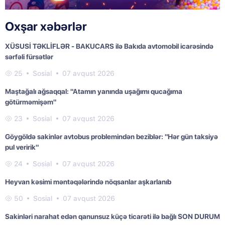
Oxşar xəbərlər
XÜSUSİ TƏKLİFLƏR - BAKUCARS ilə Bakıda avtomobil icarəsində
sərfəli fürsətlər
25
Sosial
07 avqust 2026
Maştağalı ağsaqqal: "Atamın yanında uşağımı qucağıma
götürməmişəm"
23
Sosial
07 avqust 2026
Göygöldə sakinlər avtobus problemindən beziblər: "Hər gün taksiyə
pul veririk"
24
Sosial
07 avqust 2026
Heyvan kəsimi məntəqələrində nöqsanlar aşkarlanıb
50
Sosial
07 avqust 2026
Sakinləri narahat edən qanunsuz küçə ticarəti ilə bağlı SON DURUM