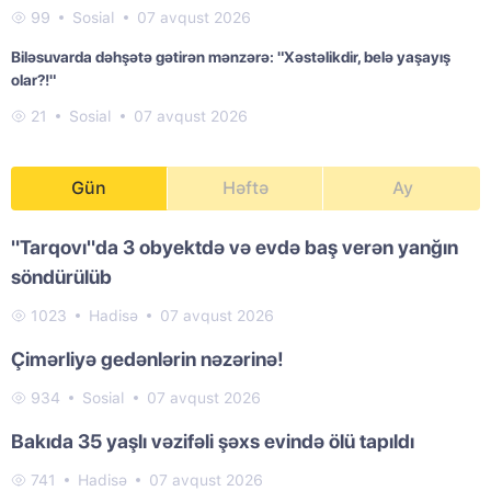
99
Sosial
07 avqust 2026
Biləsuvarda dəhşətə gətirən mənzərə: "Xəstəlikdir, belə yaşayış
olar?!"
21
Sosial
07 avqust 2026
Gün
Həftə
Ay
"Tarqovı"da 3 obyektdə və evdə baş verən yanğın
söndürülüb
1023
Hadisə
07 avqust 2026
Çimərliyə gedənlərin nəzərinə!
934
Sosial
07 avqust 2026
Bakıda 35 yaşlı vəzifəli şəxs evində ölü tapıldı
741
Hadisə
07 avqust 2026