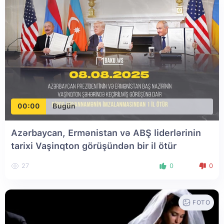
00:00
Bugün
Azərbaycan, Ermənistan və ABŞ liderlərinin
tarixi Vaşinqton görüşündən bir il ötür
27
0
0
FOTO